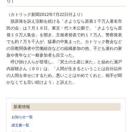
り）
（カトリック新聞2012年7月22日付より）
脱原発を訴え活動を続ける「さようなら原発１千万人署名市
民の会」は７月１６日、東京・代々木公園で、「さようなら原
発１０万人集会」を開き、主催者発表で約１７万人、警察発表
でも約７万５千人が、猛暑の中集まった。カトリック教会など
の宗教関係者や労働組合などの組織参加の他、子ども連れの家
族や青年など一般参加者も目立った。
呼び掛け人らが登壇し、「冥土の土産に来た」と始めた瀬戸
内寂聴さん（９０）は、「人間が生きるということは自分以外
の人間を幸せにするため。悪いことはやめてくれと、相手が聞
かなくても言い続けよう」と訴えた。
新着情報
お知らせ一覧
諸文書一覧