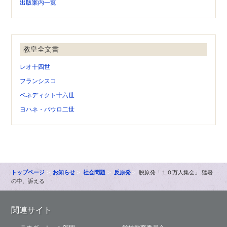
出版案内一覧
教皇全文書
レオ十四世
フランシスコ
ベネディクト十六世
ヨハネ・パウロ二世
トップページ
お知らせ
社会問題
反原発
脱原発「１０万人集会」 猛暑
の中、訴える
関連サイト