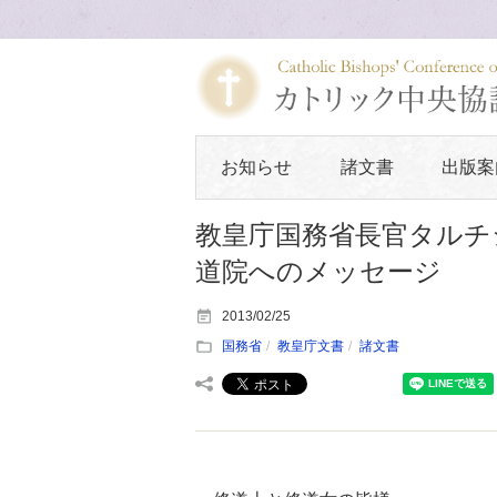
お知らせ
諸文書
出版案
教皇庁国務省長官タルチ
道院へのメッセージ
2013/02/25
国務省
教皇庁文書
諸文書