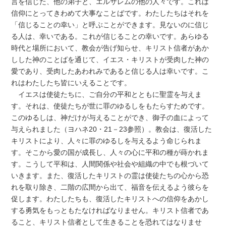
言を信じた、他の弟子と、エルサレムの他の人々です。これは
信仰にとってきわめて大事なことばです。わたしたちはそれを
「信じることの幸い」と呼ぶことができます。見ないのに信じ
る人は、幸いである。これが信じることの幸いです。あらゆる
時代と場所において、教会が告げ知らせ、キリスト信者があか
しした神のことばを通じて、イエス・キリストが受肉した神の
愛であり、受肉したあわれみであると信じる人は幸いです。こ
れはわたしたち皆にいえることです。
イエスは使徒たちに、ご自分の平和とともに聖霊を与えま
す。それは、使徒たちが世に罪のゆるしをもたらすためです。
このゆるしは、神だけが与えることができ、御子の血によって
与えられました（ヨハネ20・21－23参照）。教会は、復活した
キリストにより、人々に罪のゆるしを与えるよう命じられま
す。そこから愛の国が成長し、人々の心に平和の種が蒔かれま
す。こうして平和は、人間関係や社会や組織の中でも根づいて
いきます。また、復活したキリストの霊は使徒たちの心から恐
れを取り除き、二階の広間から出て、福音を伝えるよう彼らを
促します。わたしたちも、復活したキリストへの信仰をあかし
する勇気をもっともたなければなりません。キリスト信者であ
ること、キリスト信者として生きることを恐れてはなりませ