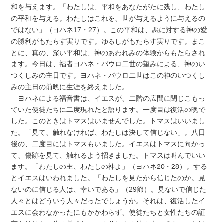
和を与えます。「わたしは、平和をあなたがたに残し、わたし
の平和を与える。わたしはこれを、世が与えるように与えるの
ではない」（ヨハネ17・27）。この平和は、悪に対する神の愛
の勝利がもたらす実りです。ゆるしがもたらす実りです。まこ
とに、真の、深い平和は、神のあわれみの体験からもたらされ
ます。今日は、福者ヨハネ・パウロ二世の望みによる、神のい
つくしみの主日です。ヨハネ・パウロ二世はこの神のいつくし
みの主日の前晩に生涯を終えました。
ヨハネによる福音書は、イエスが、二階の広間に閉じこもっ
ていた使徒たちに二度現れたと語ります。一度目は復活の晩で
した。このときはトマスはいませんでした。トマスはいいまし
た。「見て、触れなければ、わたしは決して信じない」。八日
後の、二度目にはトマスもいました。イエスはトマスに向かっ
て、傷跡を見て、触れるよう招きました。トマスは叫んでいい
ます。「わたしの主、わたしの神よ」（ヨハネ20・28）。する
とイエスはいわれました。「わたしを見たから信じたのか。見
ないのに信じる人は、幸いである」（29節）。見ないで信じた
人々とはどういう人々だったでしょうか。それは、復活したイ
エスに会わなかったにもかかわらず、使徒たちと女性たちの証