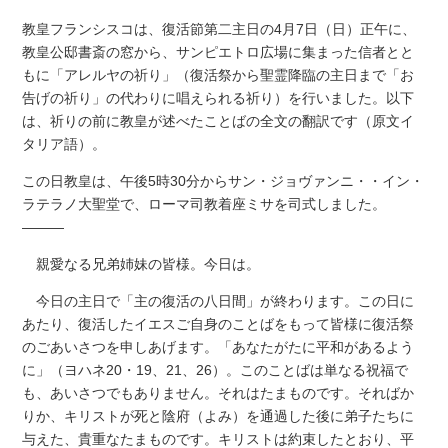
教皇フランシスコは、復活節第二主日の4月7日（日）正午に、
教皇公邸書斎の窓から、サンピエトロ広場に集まった信者とと
もに「アレルヤの祈り」（復活祭から聖霊降臨の主日まで「お
告げの祈り」の代わりに唱えられる祈り）を行いました。以下
は、祈りの前に教皇が述べたことばの全文の翻訳です（原文イ
タリア語）。
この日教皇は、午後5時30分からサン・ジョヴァンニ・・イン・
ラテラノ大聖堂で、ローマ司教着座ミサを司式しました。
―――
親愛なる兄弟姉妹の皆様。今日は。
今日の主日で「主の復活の八日間」が終わります。この日に
あたり、復活したイエスご自身のことばをもって皆様に復活祭
のごあいさつを申しあげます。「あなたがたに平和があるよう
に」（ヨハネ20・19、21、26）。このことばは単なる祝福で
も、あいさつでもありません。それはたまものです。そればか
りか、キリストが死と陰府（よみ）を通過した後に弟子たちに
与えた、貴重なたまものです。キリストは約束したとおり、平