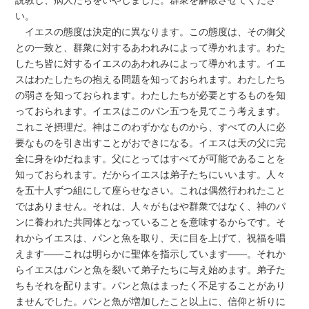
説教し、病人たちをいやしました。群衆を解散させてくださ
い。
イエスの態度は決定的に異なります。この態度は、その御父
との一致と、群衆に対するあわれみによって導かれます。わた
したち皆に対するイエスのあわれみによって導かれます。イエ
スはわたしたちの抱える問題を知っておられます。わたしたち
の弱さを知っておられます。わたしたちが必要とするものを知
っておられます。イエスはこのパン五つを見てこう考えます。
これこそ摂理だ。神はこのわずかなものから、すべての人に必
要なものを引き出すことがおできになる。イエスは天の父に完
全に身をゆだねます。父にとってはすべてが可能であることを
知っておられます。だからイエスは弟子たちにいいます。人々
を五十人ずつ組にして座らせなさい。これは偶然行われたこと
ではありません。それは、人々がもはや群衆ではなく、神のパ
ンに養われた共同体となっていることを意味するからです。そ
れからイエスは、パンと魚を取り、天に目を上げて、祝福を唱
えます――これは明らかに聖体を指示しています――。それか
らイエスはパンと魚を裂いて弟子たちに与え始めます。弟子た
ちもそれを配ります。パンと魚はまったく不足することがあり
ませんでした。パンと魚が増加したこと以上に、信仰と祈りに