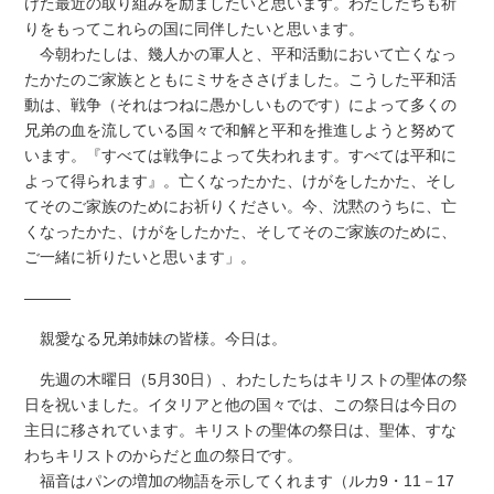
けた最近の取り組みを励ましたいと思います。わたしたちも祈
りをもってこれらの国に同伴したいと思います。
今朝わたしは、幾人かの軍人と、平和活動において亡くなっ
たかたのご家族とともにミサをささげました。こうした平和活
動は、戦争（それはつねに愚かしいものです）によって多くの
兄弟の血を流している国々で和解と平和を推進しようと努めて
います。『すべては戦争によって失われます。すべては平和に
よって得られます』。亡くなったかた、けがをしたかた、そし
てそのご家族のためにお祈りください。今、沈黙のうちに、亡
くなったかた、けがをしたかた、そしてそのご家族のために、
ご一緒に祈りたいと思います」。
―――
親愛なる兄弟姉妹の皆様。今日は。
先週の木曜日（5月30日）、わたしたちはキリストの聖体の祭
日を祝いました。イタリアと他の国々では、この祭日は今日の
主日に移されています。キリストの聖体の祭日は、聖体、すな
わちキリストのからだと血の祭日です。
福音はパンの増加の物語を示してくれます（ルカ9・11－17