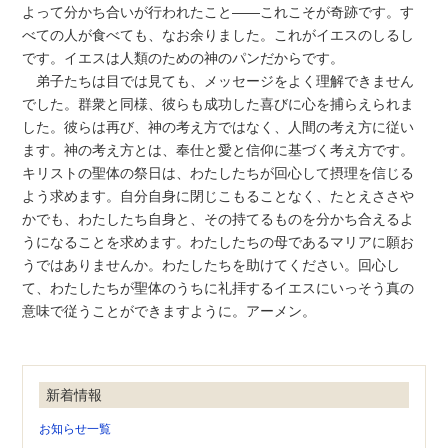
よって分かち合いが行われたこと――これこそが奇跡です。す
べての人が食べても、なお余りました。これがイエスのしるし
です。イエスは人類のための神のパンだからです。
弟子たちは目では見ても、メッセージをよく理解できません
でした。群衆と同様、彼らも成功した喜びに心を捕らえられま
した。彼らは再び、神の考え方ではなく、人間の考え方に従い
ます。神の考え方とは、奉仕と愛と信仰に基づく考え方です。
キリストの聖体の祭日は、わたしたちが回心して摂理を信じる
よう求めます。自分自身に閉じこもることなく、たとえささや
かでも、わたしたち自身と、その持てるものを分かち合えるよ
うになることを求めます。わたしたちの母であるマリアに願お
うではありませんか。わたしたちを助けてください。回心し
て、わたしたちが聖体のうちに礼拝するイエスにいっそう真の
意味で従うことができますように。アーメン。
新着情報
お知らせ一覧