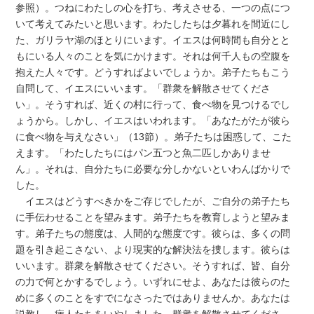
参照）。つねにわたしの心を打ち、考えさせる、一つの点につ
いて考えてみたいと思います。わたしたちは夕暮れを間近にし
た、ガリラヤ湖のほとりにいます。イエスは何時間も自分とと
もにいる人々のことを気にかけます。それは何千人もの空腹を
抱えた人々です。どうすればよいでしょうか。弟子たちもこう
自問して、イエスにいいます。「群衆を解散させてくださ
い」。そうすれば、近くの村に行って、食べ物を見つけるでし
ょうから。しかし、イエスはいわれます。「あなたがたが彼ら
に食べ物を与えなさい」（13節）。弟子たちは困惑して、こた
えます。「わたしたちにはパン五つと魚二匹しかありませ
ん」。それは、自分たちに必要な分しかないといわんばかりで
した。
イエスはどうすべきかをご存じでしたが、ご自分の弟子たち
に手伝わせることを望みます。弟子たちを教育しようと望みま
す。弟子たちの態度は、人間的な態度です。彼らは、多くの問
題を引き起こさない、より現実的な解決法を捜します。彼らは
いいます。群衆を解散させてください。そうすれば、皆、自分
の力で何とかするでしょう。いずれにせよ、あなたは彼らのた
めに多くのことをすでになさったではありませんか。あなたは