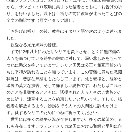
から、サンピエトロ広場に集まった信者とともに「お告げの祈
り」を行いました。以下は、祈りの前に教皇が述べたことばの
全文の翻訳です（原文イタリア語）。
「お告げの祈り」の後、教皇はイタリア語で次のように述べま
した。
「親愛なる兄弟姉妹の皆様。
すでに2年以上にわたりシリアを炎上させ、とくに無防備の
人々を傷つけている紛争の継続に対して、深い悲しみをもって
つねに懸念を抱いています。シリア国民は公正と相互理解のう
ちに平和が訪れることを願っています。この苦難に満ちた戦闘
状況は、悲惨な帰結をもたらしています。死と破壊と、経済と
環境の莫大な損害、そして痛ましい誘拐です。わたしはこれら
のことを非難するとともに、誘拐された人々とそのご家族のた
めに祈り、連帯することを約束したいと思います。そして、犠
牲者を解放するよう、誘拐を行う人々の人間性に訴えかけま
す。愛するシリアのためにつねに祈ってください。
世界には多くの紛争状況が存在しますが、多くの希望のしる
しも存在します。ラテンアメリカ諸国における和解と平和に向