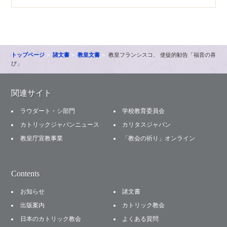
トップページ
諸文書
教皇文書
教皇フランシスコ、 使徒的勧告「福音の喜
び」
関連サイト
ラウダート・シ部門
学校教育委員会
カトリックジャパンニュース
カリタスジャパン
教皇庁宣教事業
「教会の祈り」オンライン
Contents
お知らせ
諸文書
出版案内
カトリック教会
日本のカトリック教会
よくある質問