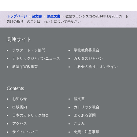
トップページ
諸文書
教皇文書
教皇フランシスコの2014年1月26日の「お
告げの祈り」のことば わたしについて来なさい
関連サイト
ラウダート・シ部門
学校教育委員会
カトリックジャパンニュース
カリタスジャパン
教皇庁宣教事業
「教会の祈り」オンライン
Contents
お知らせ
諸文書
出版案内
カトリック教会
日本のカトリック教会
よくある質問
アクセス
こよみ
サイトについて
免責・注意事項