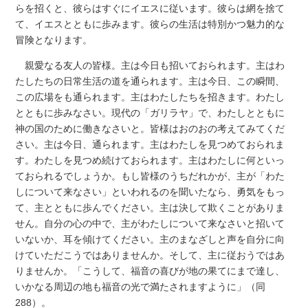
らを招くと、彼らはすぐにイエスに従います。彼らは網を捨て
て、イエスとともに歩みます。彼らの生活は特別かつ魅力的な
冒険となります。
親愛なる友人の皆様。主は今日も招いておられます。主はわ
たしたちの日常生活の道を通られます。主は今日、この瞬間、
この広場をも通られます。主はわたしたちを招きます。わたし
とともに歩みなさい。現代の「ガリラヤ」で、わたしとともに
神の国のために働きなさいと。皆様はおのおの考えてみてくだ
さい。主は今日、通られます。主はわたしを見つめておられま
す。わたしを見つめ続けておられます。主はわたしに何といっ
ておられるでしょうか。もし皆様のうちだれかが、主が「わた
しについて来なさい」といわれるのを聞いたなら、勇気をもっ
て、主とともに歩んでください。主は決して欺くことがありま
せん。自分の心の中で、主がわたしについて来なさいと招いて
いないか、耳を傾けてください。主のまなざしと声を自分に向
けていただこうではありませんか。そして、主に従おうではあ
りませんか。「こうして、福音の喜びが地の果てにまで達し、
いかなる周辺の地も福音の光で満たされますように」（同
288）。