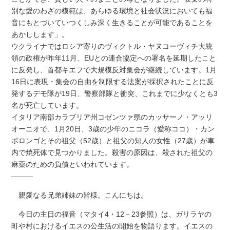
別な愛のわざの模範は、あらゆる環境と社会状況においても福
音にもとづいていつくしみ深く生きることが可能であることを
あかしします」。
ウクライナではロシア寄りのヴィクトル・ヤヌコーヴィチ大統
領の政権が昨年11月、EUとの連合協定への署名を延期したこと
に反発し、首都キエフで大規模反対集会が継続しています。1月
16日に表現・集会の自由を制限する法案が採択されたことに反
発するデモ隊が19日、警察部隊と衝突、これまでに少なくとも3
名が死亡しています。
イタリア南部カラブリア州コゼンツァ県のカッサーノ・アッリ
オーニオで、1月20日、3歳の少年のニコラ（愛称ココ）・カン
ポロンゴとその祖父（52歳）と祖父の知人の女性（27歳）が車
内で焼死体で見つかりました。殺害の原因は、殺された祖父の
麻薬のための負債といわれています。
―――
親愛なる兄弟姉妹の皆様。こんにちは。
今日の主日の福音（マタイ4・12－23参照）は、ガリラヤの
町や村におけるイエスの公生活の開始を物語ります。イエスの