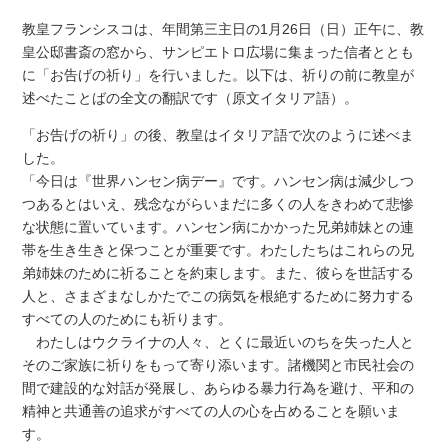
教皇フランシスコは、年間第三主日の1月26日（日）正午に、教
皇公邸書斎の窓から、サンピエトロ広場に集まった信者ととも
に「お告げの祈り」を行いました。以下は、祈りの前に教皇が
述べたことばの全文の翻訳です（原文イタリア語）。
「お告げの祈り」の後、教皇はイタリア語で次のように述べま
した。
「今日は『世界ハンセン病デー』です。ハンセン病は減少しつ
つあるとはいえ、残念ながらいまだに多くの人をきわめて悲惨
な状態に置いています。ハンセン病にかかった兄弟姉妹との連
帯を生き生きと保つことが重要です。わたしたちはこれらの兄
弟姉妹のために祈ることを約束します。また、彼らを世話する
人と、さまざまなしかたでこの病気を根絶するために努力する
すべての人のためにも祈ります。
わたしはウクライナの人々、とくに最近いのちを失った人と
そのご家族に祈りをもって寄り添います。諸機関と市民社会の
間で建設的な対話が発展し、あらゆる暴力行為を避け、平和の
精神と共通善の追求がすべての人の心を占めることを願いま
す。