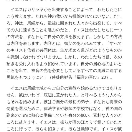
イエスはガリラヤから出発することによって、わたしたちに
こう教えます。だれも神の救いから排除されてはいない。むし
ろ、神は、周縁から、最後に回された人々から出発して、すべ
ての人に達することを選ぶのだと。イエスはわたしたちに一つ
の方法を、すなわちご自分の方法を教えます。しかしこの方法
は内容を表します。内容とは、御父のあわれみです。「すべて
のキリスト信者と共同体は、主が求める道がどのようなものか
を識別しなければなりません。しかし、わたしたちは皆、次の
招きを受け入れるよう招かれています。自分の居心地のよいと
ころを出て、福音の光を必要としているすべての周縁に達する
勇気をもつようにと」（使徒的勧告『福音の喜び』20）。
イエスは周縁地域からご自分の宣教を始めるだけではありま
せん。彼はいわば「底辺に置かれた人」と呼べるような人から
もそれを始めます。彼はご自分の最初の弟子、すなわち将来の
使徒を選ぶために、律法学者や教師の学校ではなく、神の国の
到来のために熱心に準備していた身分の低い、素朴な人々のと
ころに赴きます。イエスは、彼らが湖のほとりで働いていたと
ころに行って、彼らを招きます。彼らは漁師です。イエスが彼