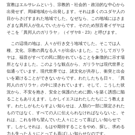
宣教はエルサレムという、宗教的・社会的・政治的な中心から
出発せず、周縁地域から出発します。それは多くのユダヤ人の
目からさげすまれた地域でした。なぜなら、この地域にはさま
ざまな異邦人が住んでいたからです。そのため預言者イザヤは
そこを「異邦人のガリラヤ」（イザヤ8・23）と呼びます。
この辺境の地は、人々が行き交う地域でした。そこでは人
種、文化、宗教の異なる人々が出会いました。こうしてガリラ
ヤは、福音がすべての民に開かれていることを象徴的に示す場
所となりました。このような観点から、ガリラヤは現代世界と
似通っています。現代世界では、諸文化が共存し、衝突と出会
いを避けることができないからです。わたしたちも日々、「異
邦人のガリラヤ」の中に浸されています。そして、こうした状
況から、不安を抱き、安全と保護のために囲いを築く誘惑に陥
ることもありえます。しかしイエスはわたしたちにこう教えま
す。わたしがもたらすよい知らせは、人類の一部に限定された
ものではなく、すべての人に伝えられなければならないと。そ
れは、これを待ち望んでいた人々にとって喜ばしい知らせで
す。しかしそれは、もはや期待することをやめ、探し、求める
力も失った人々にとっても喜ばしい知らせなのです。