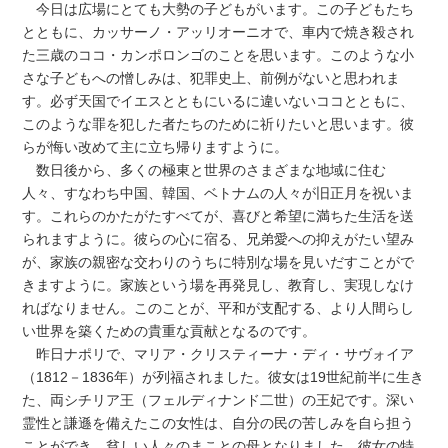
今日は広場にとても大勢の子どもがいます。この子どもたち
とともに、カッサーノ・アッリオーニオで、車内で焼き殺され
た三歳のココ・カンポロンゴのことを思います。このような小
さな子どもへの憎しみは、犯罪史上、前例がないと思われま
す。必ず天国でイエスとともにいるに違いないココとともに、
このような罪を犯した者たちのために祈りたいと思います。彼
らが悔い改めて主に立ち帰りますように。
数日後から、多くの極東と世界のさまざまな地域に住む
人々、すなわち中国、韓国、ベトナムの人々が旧正月を祝いま
す。これらのかたがたすべてが、喜びと希望に満ちた生活を送
られますように。彼らの心に宿る、兄弟愛への抑えがたい望み
が、家族の親密な交わりのうちに特別な場を見いだすことがで
きますように。家族という場を再発見し、教育し、実現しなけ
ればなりません。このことが、平和が支配する、より人間らし
い世界を築くための貴重な貢献となるのです。
昨日ナポリで、マリア・クリスティーナ・ディ・サヴォイア
（1812－1836年）が列福されました。彼女は19世紀前半に生き
た、両シチリア王（フェルディナンド二世）の王妃です。深い
霊性と謙遜を備えたこの女性は、自分の民の苦しみを自ら担う
ことができ、貧しい人々のまことの母となりました。彼女の特