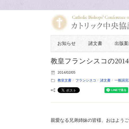
お知らせ
諸文書
出版案
教皇フランシスコの201
2014/02/05
教皇文書
フランシスコ
諸文書
一般謁見
親愛なる兄弟姉妹の皆様、おはようご