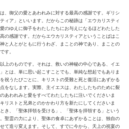
は、御父の愛とあわれみに対する最高の感謝です。ギリシ
ティア」といいます。だからこの秘跡は「エウカリスティ
愛のゆえに御子をわたしたちにお与えになるほどわたした
高の感謝です。だからエウカリスティアということばはこ
神と人とがともに行うわざ、まことの神であり、まことの
です。
以上のものです。それは、救いの神秘の中心である、イエ
」とは、単に思い起こすことでも、単純な想起でもありま
を祝うたびごとに、キリストの受難と死と復活にあずかる
点をなします。実際、主イエスは、わたしたちのために裂
のあわれみと愛をすべてわたしたちに注いでくださいま
キリストと兄弟とのかかわり方を新たにしてくださいま
とき、「聖体拝領を受ける」、「聖体を拝領する」という
。聖霊の力により、聖体の食卓にあずかることは、独自の
せて造り変えます。そして、すでに今から、天上の祝宴の