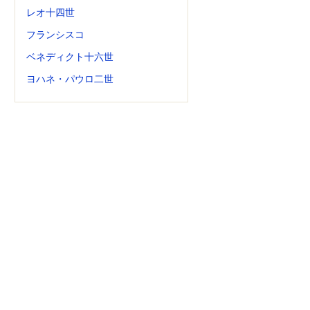
レオ十四世
フランシスコ
ベネディクト十六世
ヨハネ・パウロ二世