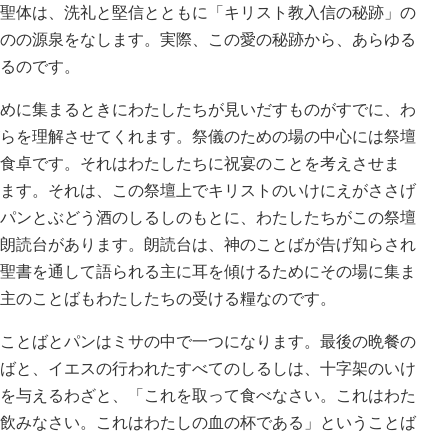
聖体は、洗礼と堅信とともに「キリスト教入信の秘跡」の
のの源泉をなします。実際、この愛の秘跡から、あらゆる
るのです。
めに集まるときにわたしたちが見いだすものがすでに、わ
らを理解させてくれます。祭儀のための場の中心には祭壇
食卓です。それはわたしたちに祝宴のことを考えさせま
ます。それは、この祭壇上でキリストのいけにえがささげ
パンとぶどう酒のしるしのもとに、わたしたちがこの祭壇
朗読台があります。朗読台は、神のことばが告げ知らされ
聖書を通して語られる主に耳を傾けるためにその場に集ま
主のことばもわたしたちの受ける糧なのです。
ことばとパンはミサの中で一つになります。最後の晩餐の
ばと、イエスの行われたすべてのしるしは、十字架のいけ
を与えるわざと、「これを取って食べなさい。これはわた
飲みなさい。これはわたしの血の杯である」ということば