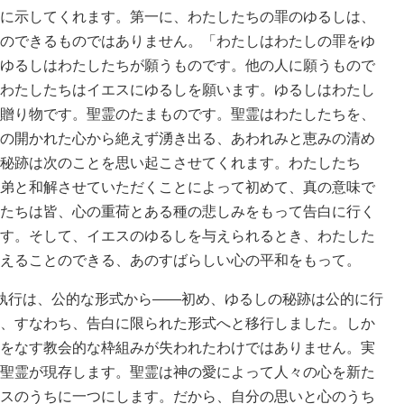
に示してくれます。第一に、わたしたちの罪のゆるしは、
のできるものではありません。「わたしはわたしの罪をゆ
ゆるしはわたしたちが願うものです。他の人に願うもので
わたしたちはイエスにゆるしを願います。ゆるしはわたし
贈り物です。聖霊のたまものです。聖霊はわたしたちを、
の開かれた心から絶えず湧き出る、あわれみと恵みの清め
秘跡は次のことを思い起こさせてくれます。わたしたち
弟と和解させていただくことによって初めて、真の意味で
たちは皆、心の重荷とある種の悲しみをもって告白に行く
す。そして、イエスのゆるしを与えられるとき、わたした
えることのできる、あのすばらしい心の平和をもって。
執行は、公的な形式から――初め、ゆるしの秘跡は公的に行
、すなわち、告白に限られた形式へと移行しました。しか
をなす教会的な枠組みが失われたわけではありません。実
聖霊が現存します。聖霊は神の愛によって人々の心を新た
スのうちに一つにします。だから、自分の思いと心のうち