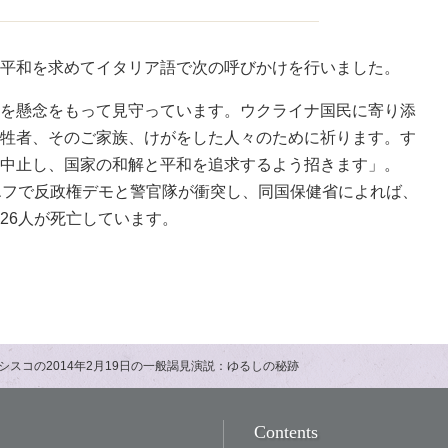
平和を求めてイタリア語で次の呼びかけを行いました。
を懸念をもって見守っています。ウクライナ国民に寄り添
牲者、そのご家族、けがをした人々のために祈ります。す
中止し、国家の和解と平和を追求するよう招きます」。
エフで反政権デモと警官隊が衝突し、同国保健省によれば、
26人が死亡しています。
シスコの2014年2月19日の一般謁見演説：ゆるしの秘跡
Contents