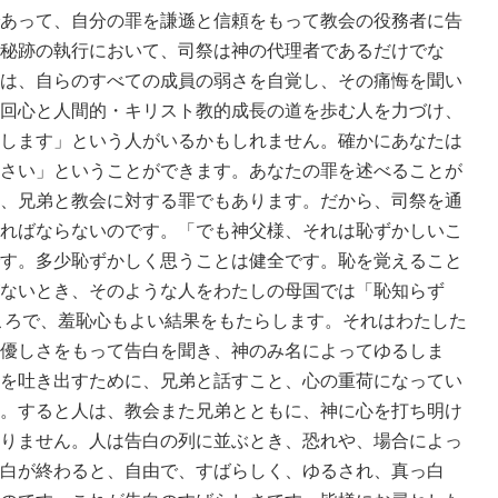
あって、自分の罪を謙遜と信頼をもって教会の役務者に告
秘跡の執行において、司祭は神の代理者であるだけでな
は、自らのすべての成員の弱さを自覚し、その痛悔を聞い
回心と人間的・キリスト教的成長の道を歩む人を力づけ、
します」という人がいるかもしれません。確かにあなたは
さい」ということができます。あなたの罪を述べることが
、兄弟と教会に対する罪でもあります。だから、司祭を通
ればならないのです。「でも神父様、それは恥ずかしいこ
す。多少恥ずかしく思うことは健全です。恥を覚えること
ないとき、そのような人をわたしの母国では「恥知らず
ます。ところで、羞恥心もよい結果をもたらします。それはわたした
優しさをもって告白を聞き、神のみ名によってゆるしま
を吐き出すために、兄弟と話すこと、心の重荷になってい
。すると人は、教会また兄弟とともに、神に心を打ち明け
りません。人は告白の列に並ぶとき、恐れや、場合によっ
白が終わると、自由で、すばらしく、ゆるされ、真っ白