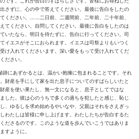
のです。これが告白のすばらしさです。皆様にお尋ねした
出さずに、心の中で答えてください。最後に告白をしたの
てください。……二日前、二週間前、二年前、二十年前、
えてください。自問してください。最後に告白をしたのは
ていたなら、明日を待たずに、告白に行ってください。司
てイエスがそこにおられます。イエスは司祭よりもいつく
受け入れてくださいます。深い愛をもって受け入れてくだ
ください。
秘跡にあずかるとは、温かい抱擁に包まれることです。それ
。財産を手にして家を出た息子についてのすばらしいたと
財産を使い果たし、無一文になると、息子としてではな
ました。彼は心のうちで多くの過ちを犯したと感じ、恥じ
し、ゆるしを求め始めるやいなや、父親はそれをさえぎっ
しわたしは皆様に申し上げます。わたしたちが告白するた
くださるのです。このような道を歩んでいこうではありま
ますように。