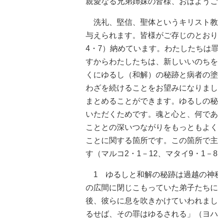
親愛なる兄弟姉妹の皆様、おはようご
洗礼、堅信、聖体というキリスト教
与えられます。皆様がご存じのとおり
4・7）納めています。わたしたちは
すからわたしたちは、新しいいのちを
くにゆるし（和解）の秘跡と病者の塗
わざを続けることをお望みになりまし
まとめることができます。ゆるしの秘
いただくためです。魂と心と、何であ
こととの深いつながりをもっともよく
ことに関する箇所です。この箇所で主
す（マルコ2・1－12、マタイ9・1－8
1 ゆるしと和解の秘跡は過越の神
の広間に閉じこもっていた弟子たちに
後、彼らに息を吹きかけていわれまし
るせば、その罪はゆるされる」（ヨハネ