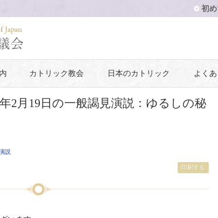
初め
内
カトリック教会
日本のカトリック
よくあ
4年2月19日の一般謁見演説：ゆるしの秘
演説
印刷する