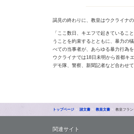
謁見の終わりに、教皇はウクライナの
「ここ数日、キエフで起きていること
うことを約束するとともに、暴力の犠
べての当事者が、あらゆる暴力行為を
ウクライナでは18日未明から首都キ
デモ隊、警察、新聞記者など合わせて
トップページ
諸文書
教皇文書
教皇フラン
関連サイト