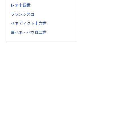
レオ十四世
フランシスコ
ベネディクト十六世
ヨハネ・パウロ二世