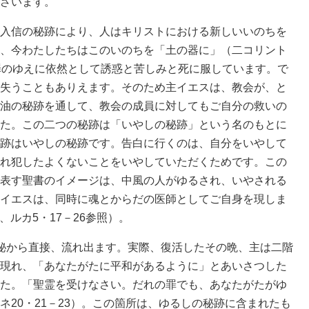
ざいます。
入信の秘跡により、人はキリストにおける新しいいのちを
、今わたしたちはこのいのちを「土の器に」（二コリント
罪のゆえに依然として誘惑と苦しみと死に服しています。で
失うこともありえます。そのため主イエスは、教会が、と
油の秘跡を通して、教会の成員に対してもご自分の救いの
た。この二つの秘跡は「いやしの秘跡」という名のもとに
跡はいやしの秘跡です。告白に行くのは、自分をいやして
れ犯したよくないことをいやしていただくためです。この
表す聖書のイメージは、中風の人がゆるされ、いやされる
イエスは、同時に魂とからだの医師としてご自身を現しま
、ルカ5・17－26参照）。
秘から直接、流れ出ます。実際、復活したその晩、主は二階
現れ、「あなたがたに平和があるように」とあいさつした
た。「聖霊を受けなさい。だれの罪でも、あなたがたがゆ
20・21－23）。この箇所は、ゆるしの秘跡に含まれたも