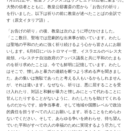
大勢の信者とともに、教皇公邸書斎の窓から「お告げの祈り」
を行いました。以下は祈りの前に教皇が述べたことばの全訳で
す（原文イタリア語）。
「お告げの祈り」の後、教皇は次のように呼びかけました。
「ここ数日、聖地では悲劇的な出来事が続いています。わたし
は聖地の平和のために強く祈り続けるよう心から皆さんにお願
いします。6月8日にバルトロマイ一世、イスラエルのペレス大
統領、パレスチナ自治政府のアッバス議長と共に平和のたまも
のを祈り求めたことは、今でも鮮明に記憶しています。わたし
はそこで、憎しみと暴力の連鎖を断つよう求める声を聞きまし
た。あの集いは無駄であったと考える人もいるかもしれません
が、それは違います。なぜなら、祈りは、悪に屈することを受
け入れたり、対話と和解が暴力と憎しみにとって代わることに
甘んじたりすることがないように、わたしたちを助けてくれる
ものだからです。紛争当事者、そして地域や国際レベルで政治
的責任を担うすべての人にお願いします。祈ることをためらわ
ないでください。そして、あらゆる争いを終わらせ、待ち望ん
でいた平和がすべての人の幸福のために実現するよう尽力して