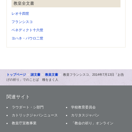
教皇全文書
レオ十四世
フランシスコ
ベネディクト十六世
ヨハネ・パウロ二世
トップページ
諸文書
教皇文書
教皇フランシスコ、2014年7月13日「お告
げの祈り」でのことば 種をまく人
関連サイト
ラウダート・シ部門
学校教育委員会
カトリックジャパンニュース
カリタスジャパン
教皇庁宣教事業
「教会の祈り」オンライン