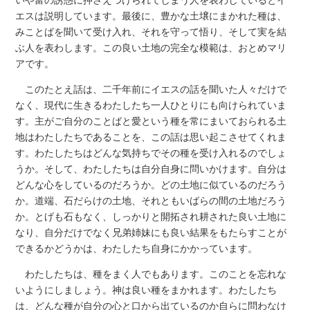
いや富の誘惑に押さえつけられてしまう人を表わしているとイ
エスは説明しています。最後に、豊かな土壌にまかれた種は、
みことばを聞いて受け入れ、それを守って悟り、そして実を結
ぶ人を表わします。この良い土地の完全な模範は、おとめマリ
アです。
このたとえ話は、二千年前にイエスの話を聞いた人々だけで
なく、現代に生きるわたしたち一人ひとりにも向けられていま
す。主がご自分のことばと愛という種を常にまいておられる土
地はわたしたちであることを、この話は思い起こさせてくれま
す。わたしたちはどんな気持ちでその種を受け入れるのでしょ
うか。そして、わたしたちは自分自身に問いかけます。自分は
どんな心をしているのだろうか。どの土地に似ているのだろう
か。道端、石だらけの土地、それともいばらの間の土地だろう
か。とげも石もなく、しっかりと開拓され耕された良い土地に
なり、自分だけでなく兄弟姉妹にも良い結果をもたらすことが
できるかどうかは、わたしたち自身にかかっています。
わたしたちは、種をまく人でもあります。このことを忘れな
いようにしましょう。神は良い種をまかれます。わたしたち
は、どんな種が自分の心と口から出ているのか自らに問わなけ