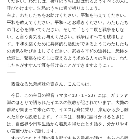
ください。わたしは、祈りのうちに結ばれるようすべての人に
呼びかけます。沈黙のうちに皆で祈りましょう。
主よ、わたしたちをお助けください。平和を与えてください。
平和を教えてください。平和へとお導きください。わたしたち
の目と心を開いてください。そして「もう二度と戦争をしな
い」と言う勇気をお与えください。戦争はすべてを破壊しま
す。平和を築くために具体的な活動ができるようにわたしたち
の勇気を呼びさましてください。武器を平和の道具に、恐怖を
信頼に、緊張をゆるしに変えるよう求める人々の叫びに、わた
したちがすすんで耳を傾けることができますように」。
――
親愛なる兄弟姉妹の皆さん、こんにちは。
今日、この主日の福音（マタイ13・1－23）には、ガリラヤ
湖のほとりで語られたイエスの説教が記されています。大勢の
群衆が集まって来たので、イエスは舟に乗り、岸辺から少し離
れた所から説教します。イエスは、群衆に語りかけるときに
は、自然界や日常生活から着想を得たたとえ話を、分かりやす
い言葉づかいで話します。
すべてのたとえ話の導入部でもある最初の話は、あらゆる種