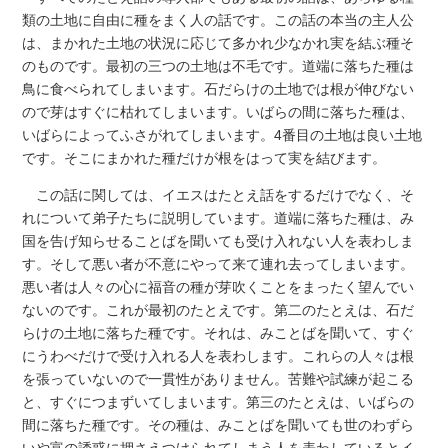
類の土地に自由に種をまく人の話です。この話の本当の主人公
は、まかれた土地の状況に応じて多かれ少なかれ実を結ぶ種そ
のものです。最初の三つの土地は不毛です。道端に落ちた種は
鳥に食べられてしまいます。石だらけの土地では根が伸びない
ので芽はすぐに枯れてしまいます。いばらの間に落ちた種は、
いばらによってふさがれてしまいます。4番目の土地は良い土地
です。そこにまかれた種だけが根をはって実を結びます。
この話に関しては、イエスはたとえ話をするだけでなく、そ
れについて弟子たちに説明しています。道端に落ちた種は、み
国を告げ知らせることばを聞いても受け入れない人を表わしま
す。そして悪い者が不意にやって来て連れ去ってしまいます。
悪い者は人々の心に福音の種が芽吹くことをまったく望んでい
ないのです。これが最初のたとえです。第二のたとえは、石だ
らけの土地に落ちた種です。それは、みことばを聞いて、すぐ
にうわべだけで受け入れる人を表わします。これらの人々は根
を張っていないので一貫性がありません。苦難や試練が起こる
と、すぐにつまずいてしまいます。第三のたとえは、いばらの
間に落ちた種です。その種は、みことばを聞いても世のわずら