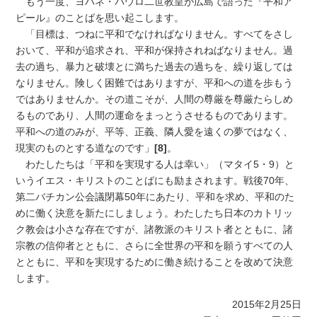
もう一度、ヨハネ・パウロ二世教皇が広島で語った『平和ア
ピール』のことばを思い起こします。
「目標は、つねに平和でなければなりません。すべてをさし
おいて、平和が追求され、平和が保持されねばなりません。過
去の過ち、暴力と破壊とに満ちた過去の過ちを、繰り返しては
なりません。険しく困難ではありますが、平和への道を歩もう
ではありませんか。その道こそが、人間の尊厳を尊厳たらしめ
るものであり、人間の運命をまっとうさせるものであります。
平和への道のみが、平等、正義、隣人愛を遠くの夢ではなく、
現実のものとする道なのです」
[8]
。
わたしたちは「平和を実現する人は幸い」（マタイ5・9）と
いうイエス・キリストのことばにも励まされます。戦後70年、
第二バチカン公会議閉幕50年にあたり、平和を求め、平和のた
めに働く決意を新たにしましょう。わたしたち日本のカトリッ
ク教会は小さな存在ですが、諸教派のキリスト者とともに、諸
宗教の信仰者とともに、さらに全世界の平和を願うすべての人
とともに、平和を実現するために働き続けることを改めて決意
します。
2015年2月25日