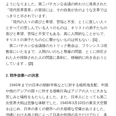
ようになりました。第二バチカン公会議の終わりに発表された
『現代世界憲章』の冒頭には、その自覚が次のような文章では
っきりと示されています。
「現代の人々の喜びと希望、苦悩と不安、とくに貧しい人々
とすべての苦しんでいる人々のものは、キリストの弟子たちの
喜びと希望、苦悩と不安でもある。真に人間的なことがらで、
キリストの弟子たちの心に響かないものは何もない」
[1]
。
第二バチカン公会議後のカトリック教会は、フランシスコ現
教皇にいたるまで、人間のいのちと尊厳の問題、とくに抑圧さ
れた人や排除された人の問題に真剣に、積極的に向き合おうと
しています 。
[2]
2. 戦争放棄への決意
1945年までの日本の朝鮮半島などに対する植民地支配、中国
や他のアジアの国々に対する侵略行為はアジアの人々に大きな
苦しみと犠牲をもたらしました。また、日本人にとっても第二
次世界大戦は悲惨な体験でした。1945年3月10日の東京大空襲
をはじめ、日本の多くの都市への大規模な空爆がありました。
沖縄における地上戦によって日本や外国の兵士だけでなく、多