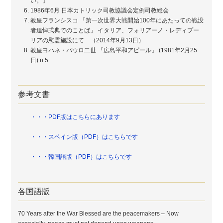
い。」
1986年6月 日本カトリック司教協議会定例司教総会
教皇フランシスコ 「第一次世界大戦開始100年にあたっての戦没
者追悼式典でのことば」 イタリア、フォリアーノ・レディプー
リアの慰霊施設にて （2014年9月13日）
教皇ヨハネ・パウロ二世 『広島平和アピール』 (1981年2月25
日) n.5
参考文書
・・・PDF版はこちらにあります
・・・スペイン版（PDF）はこちらです
・・・韓国語版（PDF）はこちらです
各国語版
70 Years after the War Blessed are the peacemakers – Now