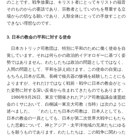
のことです。戦争放棄は、キリスト者にとってキリストの福音
そのものからの要請であり、宗教者としていのちを尊重する立
場からの切なる願いであり、人類全体にとっての手放すことの
できない理想なのです。
3. 日本の教会の平和に対する使命
日本カトリック司教団は、特別に平和のために働く使命を自
覚しています。それは何らかの政治的イデオロギーに基づく姿
勢ではありません。わたしたちは政治の問題としてではなく、
人間の問題として、平和を訴え続けます。この使命の自覚は、
もちろん日本が広島、長崎で核兵器の惨禍を経験したことにも
よりますが、それだけではなく戦前・戦中に日本の教会がとっ
た姿勢に対する深い反省から生まれてきたものでもあります。
1986年9月26日、東京で開催されたアジア司教協議会連盟総
会のミサにおいて、白柳誠一東京大司教（当時）は次のように
述べました。 「わたしたち日本の司教は、日本人としても、
日本の教会の一員としても、日本が第二次世界大戦中にもたら
した悲劇について、神とアジア・太平洋地域の兄弟たちにゆる
しを願うものであります。わたしたちは、この戦争に関わった