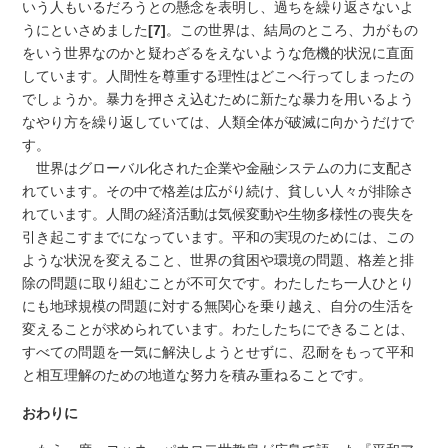
いう人もいるだろうとの懸念を表明し、過ちを繰り返さないよ
うにといさめました
[7]
。この世界は、結局のところ、力がもの
をいう世界なのかと疑わざるをえないような危機的状況に直面
しています。人間性を尊重する理性はどこへ行ってしまったの
でしょうか。暴力を押さえ込むために新たな暴力を用いるよう
なやり方を繰り返していては、人類全体が破滅に向かうだけで
す。
世界はグローバル化された企業や金融システムの力に支配さ
れています。その中で格差は広がり続け、貧しい人々が排除さ
れています。人間の経済活動は気候変動や生物多様性の喪失を
引き起こすまでになっています。平和の実現のためには、この
ような状況を変えること、世界の貧困や環境の問題、格差と排
除の問題に取り組むことが不可欠です。わたしたち一人ひとり
にも地球規模の問題に対する無関心を乗り越え、自分の生活を
変えることが求められています。わたしたちにできることは、
すべての問題を一気に解決しようとせずに、忍耐をもって平和
と相互理解のための地道な努力を積み重ねることです。
おわりに