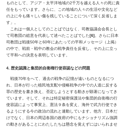
ものとして、アジア・太平洋地域の2千万を越える人々の死に責
任をもっています。さらに、この地域の人々の生活や文化など
の上に今も痛々しい傷を残していることについて深く反省しま
す」。
これは一個人としてのことばではなく、司教協議会会長とし
て司教団の総意を代表して述べたことばでした
[6]
。さらに日本
司教団は戦後50年と60年にあたっての平和メッセージ（上掲）
の中で、戦前・戦中の教会の戦争責任を反省し、その上に立っ
て平和への決意を表明しています。
4. 歴史認識と集団的自衛権行使容認などの問題
戦後70年をへて、過去の戦争の記憶が遠いものとなるにつ
れ、日本が行った植民地支配や侵略戦争の中での人道に反する
罪の歴史を書き換え、否定しようとする動きが顕著になってき
ています。そして、それは特定秘密保護法や集団的自衛権の行
使容認によって事実上、憲法９条を変え、海外で武力行使でき
るようにする今の政治の流れと連動しています。他方、日本だ
けでなく、日本の周辺各国の政府の中にもナショナリズム強調
の動きがあることにわたしたちは懸念を覚えずにはいられませ