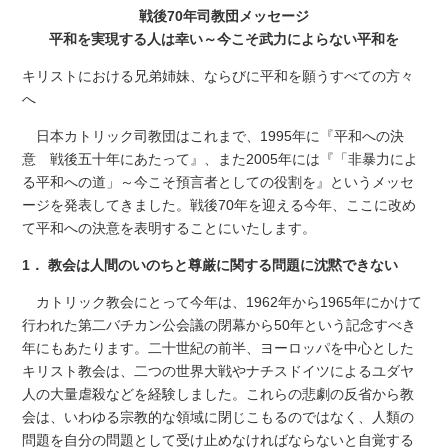
戦後70年司教団メッセージ
平和を実現する人は幸い～今こそ武力によらない平和を
キリストにおける兄弟姉妹、ならびに平和を願うすべての方々
へ
日本カトリック司教団はこれまで、1995年に『平和への決
意 戦後五十年にあたって』、また2005年には『「非暴力によ
る平和への道」～今こそ預言者としての役割を』というメッセ
ージを発表してきました。戦後70年を迎える今年、ここに改め
て平和への決意を表明することにいたします。
1． 教会は人間のいのちと尊厳に関する問題に沈黙できない
カトリック教会にとって今年は、1962年から1965年にかけて
行われた第二バチカン公会議の閉幕から50年という記念すべき
年にもあたります。二十世紀の前半、ヨーロッパを中心とした
キリスト教会は、二つの世界大戦やナチスドイツによるユダヤ
人の大量虐殺などを経験しました。これらの悲劇の反省から教
会は、いわゆる宗教的な領域に閉じこもるのではなく、人類の
問題を自分の問題として受け止めなければならないと自覚する