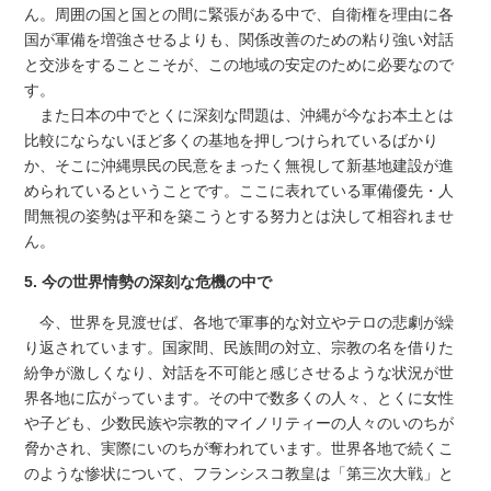
ん。周囲の国と国との間に緊張がある中で、自衛権を理由に各
国が軍備を増強させるよりも、関係改善のための粘り強い対話
と交渉をすることこそが、この地域の安定のために必要なので
す。
また日本の中でとくに深刻な問題は、沖縄が今なお本土とは
比較にならないほど多くの基地を押しつけられているばかり
か、そこに沖縄県民の民意をまったく無視して新基地建設が進
められているということです。ここに表れている軍備優先・人
間無視の姿勢は平和を築こうとする努力とは決して相容れませ
ん。
5. 今の世界情勢の深刻な危機の中で
今、世界を見渡せば、各地で軍事的な対立やテロの悲劇が繰
り返されています。国家間、民族間の対立、宗教の名を借りた
紛争が激しくなり、対話を不可能と感じさせるような状況が世
界各地に広がっています。その中で数多くの人々、とくに女性
や子ども、少数民族や宗教的マイノリティーの人々のいのちが
脅かされ、実際にいのちが奪われています。世界各地で続くこ
のような惨状について、フランシスコ教皇は「第三次大戦」と