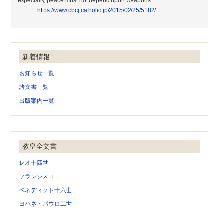
especially, peace must not depend upon weapons
https://www.cbcj.catholic.jp/2015/02/25/5182/
新着情報
お知らせ一覧
諸文書一覧
出版案内一覧
教皇全文書
レオ十四世
フランシスコ
ベネディクト十六世
ヨハネ・パウロ二世