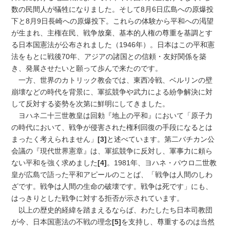
数の民間人が犠牲になりました。そして8月6日広島への原爆投
下と8月9日長崎への原爆投下。これらの体験から平和への渇望
が生まれ、主権在民、戦争放棄、基本的人権の尊重を基調とす
る日本国憲法が公布されました（1946年）。日本はこの平和憲
法をもとに戦後70年、アジアの諸国との信頼・友好関係を築
き、発展させたいと願って歩んで来たのです。
一方、世界のカトリック教会では、東西冷戦、ベルリンの壁
崩壊などの時代を背景に、軍拡競争や武力による紛争解決に対
して反対する姿勢を次第に鮮明にしてきました。
ヨハネ二十三世教皇は回勅『地上の平和』において「原子力
の時代において、戦争が侵害された権利回復の手段になるとは
まったく考えられません」
[3]
と述べています。第二バチカン公
会議の『現代世界憲章』は、軍拡競争に反対し、軍事力に頼ら
ない平和を強く求めました
[4]
。1981年、ヨハネ・パウロ二世教
皇が広島で語った平和アピールのことば、「戦争は人間のしわ
ざです。戦争は人間の生命の破壊です。戦争は死です」にも、
はっきりとした戦争に対する拒否が示されています。
以上の歴史的経緯を踏まえるならば、わたしたち日本司教団
が今、日本国憲法の不戦の理念
[5]
を支持し、尊重するのは当然