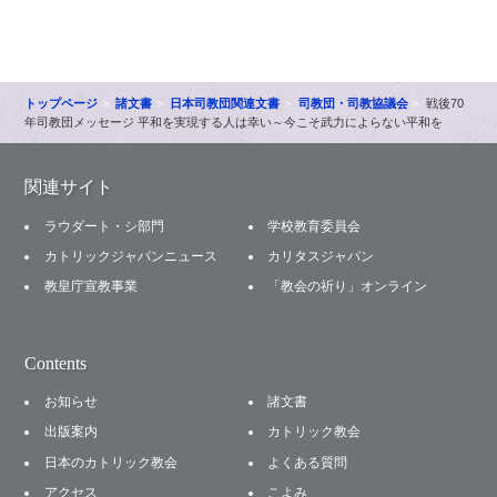
トップページ
諸文書
日本司教団関連文書
司教団・司教協議会
戦後70
年司教団メッセージ 平和を実現する人は幸い～今こそ武力によらない平和を
関連サイト
ラウダート・シ部門
学校教育委員会
カトリックジャパンニュース
カリタスジャパン
教皇庁宣教事業
「教会の祈り」オンライン
Contents
お知らせ
諸文書
出版案内
カトリック教会
日本のカトリック教会
よくある質問
アクセス
こよみ