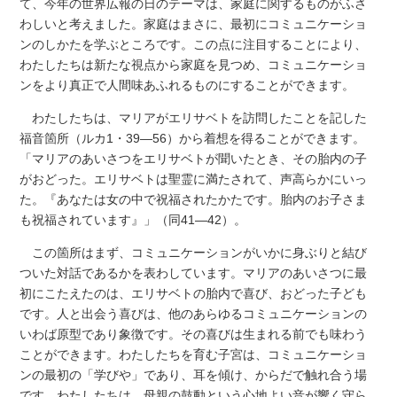
て、今年の世界広報の日のテーマは、家庭に関するものがふさ
わしいと考えました。家庭はまさに、最初にコミュニケーショ
ンのしかたを学ぶところです。この点に注目することにより、
わたしたちは新たな視点から家庭を見つめ、コミュニケーショ
ンをより真正で人間味あふれるものにすることができます。
わたしたちは、マリアがエリサベトを訪問したことを記した
福音箇所（ルカ1・39―56）から着想を得ることができます。
「マリアのあいさつをエリサベトが聞いたとき、その胎内の子
がおどった。エリサベトは聖霊に満たされて、声高らかにいっ
た。『あなたは女の中で祝福されたかたです。胎内のお子さま
も祝福されています』」（同41―42）。
この箇所はまず、コミュニケーションがいかに身ぶりと結び
ついた対話であるかを表わしています。マリアのあいさつに最
初にこたえたのは、エリサベトの胎内で喜び、おどった子ども
です。人と出会う喜びは、他のあらゆるコミュニケーションの
いわば原型であり象徴です。その喜びは生まれる前でも味わう
ことができます。わたしたちを育む子宮は、コミュニケーショ
ンの最初の「学びや」であり、耳を傾け、からだで触れ合う場
です。わたしたちは、母親の鼓動という心地よい音が響く守ら