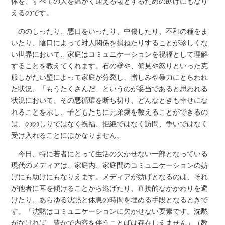
体を、すべての人を温かく迎える場とするための助けにもなり
えるのです。
ののしったり、悪口をいったり、中傷したり、不和の種をま
いたり、陰口によって対人関係を損ねたりすることが珍しくな
い世界において、家庭はコミュニケーションを祝福として理解
することを教えてくれます。石の壁や、偏見や怒りといった克
服しがたい壁によって家庭が分裂し、憎しみや暴力にとらわれ
た状況、「もうたくさんだ」というのが妥当であると思われる
状況において、その悪循環を断ち切り、どんなときも幸せにな
れることを示し、子どもたちに兄弟愛を教えることができるの
は、ののしりではなく祝福、拒絶ではなく訪問、争いではなく
受け入れることにほかなりません。
今日、特に若者にとって生活の欠かせない一部となっている
現代のメディアは、家庭内、家庭間のコミュニケーションの妨
げにも助けにもなりえます。メディアが妨げとなるのは、それ
が他者に耳を傾けることから逃げたり、直接的なかかわりを避
けたり、あらゆる沈黙と休息の時間を埋める手段となるときで
す。「沈黙はコミュニケーションに欠かせない要素です。沈黙
がなければ、豊かで内容を伴うことばは存在しえません」（教