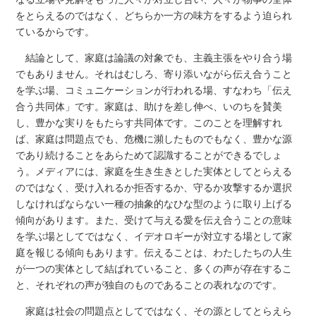
をとらえるのではなく、どちらか一方の味方をするよう迫られ
ているからです。
結論として、家庭は論議の対象でも、主義主張をやり合う場
でもありません。それはむしろ、寄り添いながら伝え合うこと
を学ぶ場、コミュニケーションが行われる場、すなわち「伝え
合う共同体」です。家庭は、助けを差し伸べ、いのちを賛美
し、豊かな実りをもたらす共同体です。このことを理解すれ
ば、家庭は問題点でも、危機に瀕したものでもなく、豊かな源
であり続けることをあらためて認識することができるでしょ
う。メディアには、家庭を生き生きとした実体としてとらえる
のではなく、受け入れるか拒否するか、守るか攻撃するか選択
しなければならない一種の抽象的なひな型のように取り上げる
傾向があります。また、受けて与える愛を伝え合うことの意味
を学ぶ場としてではなく、イデオロギーが対立する場として家
庭を報じる傾向もあります。伝えることは、わたしたちの人生
が一つの実体として結ばれていること、多くの声が存在するこ
と、それぞれの声が独自のものであることの表れなのです。
家庭は社会の問題点としてではなく、その源としてとらえら