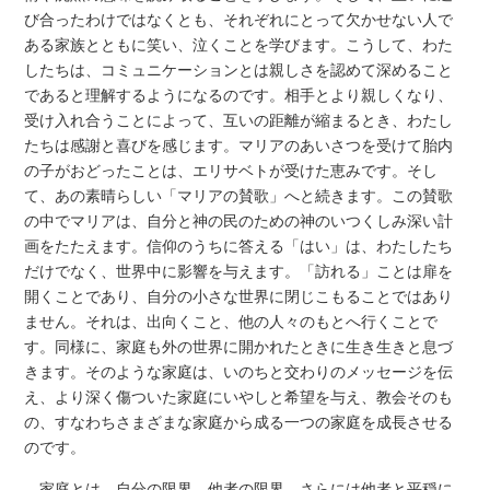
び合ったわけではなくとも、それぞれにとって欠かせない人で
ある家族とともに笑い、泣くことを学びます。こうして、わた
したちは、コミュニケーションとは親しさを認めて深めること
であると理解するようになるのです。相手とより親しくなり、
受け入れ合うことによって、互いの距離が縮まるとき、わたし
たちは感謝と喜びを感じます。マリアのあいさつを受けて胎内
の子がおどったことは、エリサベトが受けた恵みです。そし
て、あの素晴らしい「マリアの賛歌」へと続きます。この賛歌
の中でマリアは、自分と神の民のための神のいつくしみ深い計
画をたたえます。信仰のうちに答える「はい」は、わたしたち
だけでなく、世界中に影響を与えます。「訪れる」ことは扉を
開くことであり、自分の小さな世界に閉じこもることではあり
ません。それは、出向くこと、他の人々のもとへ行くことで
す。同様に、家庭も外の世界に開かれたときに生き生きと息づ
きます。そのような家庭は、いのちと交わりのメッセージを伝
え、より深く傷ついた家庭にいやしと希望を与え、教会そのも
の、すなわちさまざまな家庭から成る一つの家庭を成長させる
のです。
家庭とは、自分の限界、他者の限界、さらには他者と平穏に