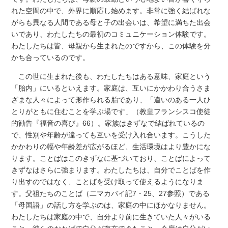
れた空間の中で、外界に順応し始めます。非常に強く結ばれな
がらも異なる人間である母と子の出会いは、希望に満ちた出会
いであり、わたしたちの最初のコミュニケーション体験です。
わたしたちは皆、母親から生まれたのですから、この体験を分
かち合っているのです。
この世に生まれた後も、わたしたちはある意味、家庭という
「胎内」にいるといえます。家庭は、互いにかかわり合うさま
ざまな人々によって形作られる胎であり、「違いのある一人ひ
とりがともに住むことを学ぶ場です」（教皇フランシスコ使徒
的勧告『福音の喜び』66）。家族はきずなで結ばれているの
で、性別や年齢が違っても互いを受け入れ合います。こうした
かかわりの幅や年齢差が広がるほど、生活環境はより豊かにな
ります。ことばはこのきずなに基づいており、ことばによって
きずなはさらに強まります。わたしたちは、自分でことばを作
り出すのではなく、ことばを受け取って使えるようになりま
す。父祖たちのことば（二マカバイ記7・25、27参照）である
「母国語」の話し方を学ぶのは、家庭の中にほかなりません。
わたしたちは家庭の中で、自分より前に生きていた人々がいる