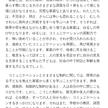
暮らす際に生じる大小さまざまな課題を日々身をもって感じる
場にほかなりません。完璧な家庭などありません。わたしたち
は、不完全さ、弱さ、さらには争いも恐れることなく、むしろ
それらに前向きに対処するすべを学ぶべきです。そうすれば、
限界や罪を抱えながらも愛し合う場である家庭は、ゆるしの学
びやとなります。ゆるしは、コミュニケーションの原動力で
す。悔い改めていることが示され、それが受け入れられると
き、途絶えていたコミュニケーションを再開し、再び発展させ
ることが可能になります。家庭の中で、他者に耳を傾けるこ
と、敬意をもって話すこと、人の意見を否定せずに自分の意見
を主張することを学んだ子どもは、社会の中で対話と和解を推
進する力となるでしょう。
コミュニケーションとさまざまな制約に関しては、障害のあ
る子どもを抱えた家庭から多くを学ぶことができます。身体
的、感覚的、知能的な制約があると、人は自分の中に閉じこも
りがちです。しかし、こうした制約も、親兄弟や友人の愛があ
れば、心を開き、すべての人と分かち合い、コミュニケーショ
ンするきっかけになります。それはまた、学校や小教区、諸団