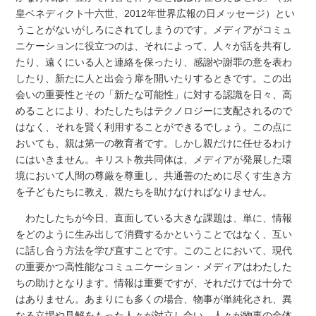
皇ベネディクト十六世、2012年世界広報の日メッセージ）とい
うことがないがしろにされてしまうのです。メディアがコミュ
ニケーションに役立つのは、それによって、人々が話を共有し
たり、遠くにいる人と連絡を保ったり、感謝や謝罪の意を表わ
したり、新たに人と出会う扉を開いたりするときです。この出
会いの重要性とその「新たな可能性」に対する認識を日々、高
めることにより、わたしたちはテクノロジーに支配されるので
はなく、それを賢く利用することができるでしょう。この点に
おいても、親は第一の教育者です。しかし親だけに任せるわけ
にはいきません。キリスト教共同体は、メディアが発展した環
境において人間の尊厳を尊重し、共通善のために尽くす生き方
を子どもたちに教え、親たちを助けなければなりません。
わたしたちが今日、直面している大きな課題は、単に、情報
をどのように生み出して消費するかということではなく、互い
に話し合う方法を学び直すことです。このことにおいて、現代
の重要かつ高性能なコミュニケーション・メディアはわたした
ちの助けとなります。情報は重要ですが、それだけでは十分で
はありません。あまりにも多くの場合、物事が単純化され、異
なる立場や見解をもった人々が対立し合い、人々が物事の全体