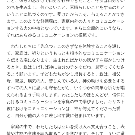
こと、彼らのおかげで自分が存在できたこと、今度は自分がい
のちを生み出し、何かよいこと、素晴らしいことをするのだと
いうことに気づくのです。受けたからこそ、与えることができ
ます。このような好循環は、家庭内外の人々とコミュニケーシ
ョンする力の中核となっています。さらに全般的にいうなら、
それはあらゆるコミュニケーションの模範です。
わたしたちに「先立つ」このきずなを体験することを通し
て、家庭は、祈りというもっとも根本的なコミュニケーション
を伝える場になります。生まれたばかりの我が子を寝かしつけ
るとき、親はしばしば神に自分の子をゆだね、見守ってくださ
るよう願います。子どもたちが少し成長すると、親は、祖父
母、親戚、病気の人、苦しんでいる人、神の助けを必要とする
すべての人々に思いを寄せながら、いくつかの簡単な祈りが唱
えられるよう手助けします。わたしたちのほとんどが、信仰に
おけるコミュニケーションを家庭の中で学びました。キリスト
教におけるコミュニケーションは、神が与えてくださった愛
と、自分が他の人々に差し出す愛に包まれています。
家庭の中で、わたしたちは互いを受け入れ支え合うこと、表
情や沈黙の意味を読み取ることを学びます。そして、互いに選