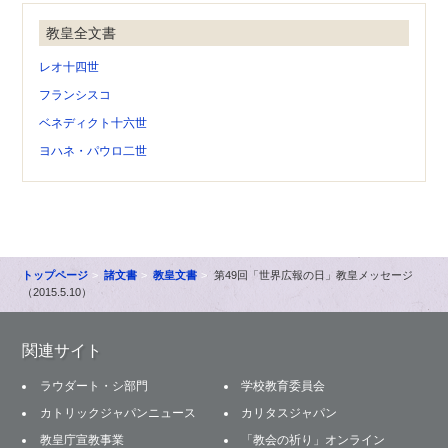
教皇全文書
レオ十四世
フランシスコ
ベネディクト十六世
ヨハネ・パウロ二世
トップページ
諸文書
教皇文書
第49回「世界広報の日」教皇メッセージ
（2015.5.10）
関連サイト
ラウダート・シ部門
学校教育委員会
カトリックジャパンニュース
カリタスジャパン
教皇庁宣教事業
「教会の祈り」オンライン