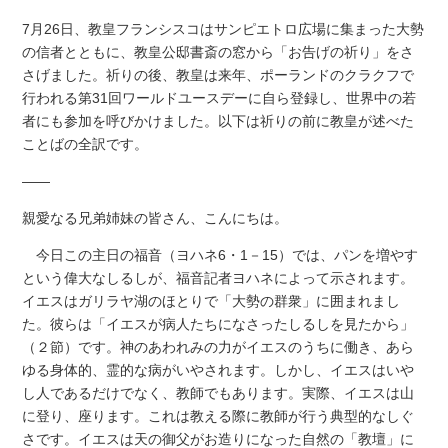
7月26日、教皇フランシスコはサンピエトロ広場に集まった大勢
の信者とともに、教皇公邸書斎の窓から「お告げの祈り」をさ
さげました。祈りの後、教皇は来年、ポーランドのクラクフで
行われる第31回ワールドユースデーに自ら登録し、世界中の若
者にも参加を呼びかけました。以下は祈りの前に教皇が述べた
ことばの全訳です。
――
親愛なる兄弟姉妹の皆さん、こんにちは。
今日この主日の福音（ヨハネ6・1－15）では、パンを増やす
という偉大なしるしが、福音記者ヨハネによって示されます。
イエスはガリラヤ湖のほとりで「大勢の群衆」に囲まれまし
た。彼らは「イエスが病人たちになさったしるしを見たから」
（２節）です。神のあわれみの力がイエスのうちに働き、あら
ゆる身体的、霊的な病がいやされます。しかし、イエスはいや
し人であるだけでなく、教師でもあります。実際、イエスは山
に登り、座ります。これは教える際に教師が行う典型的なしぐ
さです。イエスは天の御父がお造りになった自然の「教壇」に