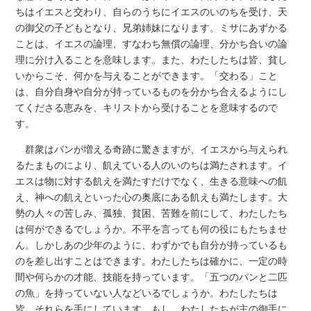
ちはイエスと交わり、自らのうちにイエスのいのちを受け、天
の御父の子どもとなり、兄弟姉妹になります。ミサにあずかる
ことは、イエスの論理、すなわち無償の論理、分かち合いの論
理に分け入ることを意味します。また、わたしたちは皆、貧し
いからこそ、何かを与えることができます。「交わる」こと
は、自分自身や自分が持っているものを分かち合えるようにし
てくださる恵みを、キリストから受けることを意味するので
す。
群衆はパンが増える奇跡に驚きますが、イエスから与えられ
るたまものにより、飢えている人のいのちは満たされます。イ
エスは物に対する飢えを満たすだけでなく、生きる意味への飢
え、神への飢えといった心の奥底にある飢えも満たします。大
勢の人々の苦しみ、孤独、貧困、苦難を前にして、わたしたち
は何ができるでしょうか。不平を言っても何の役にもたちませ
ん。しかしあの少年のように、わずかでも自分が持っているも
のを差し出すことはできます。わたしたちは確かに、一定の時
間や何らかの才能、技能を持っています。「五つのパンと二匹
の魚」を持っていない人などいるでしょうか。わたしたちは
皆、それらを手にしています。もし、わたしたちが主の御手に