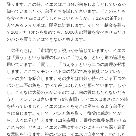
登ります。この時、イエスはご自分が何をしようとしているか
知っていましたが、弟子たちを試して言います。「この人たち
を食べさせるにはどうしたらよいだろうか。」12人の弟子の一
人であるフィリポは、即座に計算します。そして、献金を募っ
て200デナリオンを集めても、5000人の群衆を食べさせるだけ
のパンを買うことはできないと答えます。
弟子たちは、「市場的な」視点から論じていますが、イエス
は「買う」という論理の代わりに「与える」という別の論理を
用いています。「買う」、「与える」という二つの論理が登場
します。ここでシモン・ペトロの兄弟である使徒アンデレが、
一人の少年を紹介します。その少年は自分が持っている五つの
パンと二匹の魚を、すべて差し出したいと願っています。しか
し、こんなに大勢の人がいるのでは、何の役にもたたないだろ
うと、アンデレは言います（9節参照）。イエスはまさにこの時
を待っていました。イエスは人々をそこに座らせるよう弟子た
ちに命じます。そして、パンと魚を取り、御父に感謝してか
ら、人々に分け与えます（11節参照）。最後の晩餐を思わせる
これらのしぐさは、イエスが手にするパンにもっとも深く真正
な意味を与えます。神のパンは、イエスご自身です。わたした