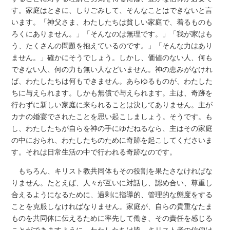
す。家庭はときに、しりごみして、そんなことはできないと言
います。「神父さま、わたしたちは貧しい家庭で、着るものも
ろくにありません。」「そんなのは無理です。」「我が家はも
う、たくさんの問題を抱えているのです。」「そんな力はあり
ません。」確かにそうでしょう。しかし、価値のない人、何も
できない人、何の力も無い人などいません。神の恵みがなけれ
ば、わたしたちは何もできません。あらゆるものが、わたした
ちに与えられます。しかも無償で与えられます。主は、奇跡を
行わずに新しい家庭に来られることは決してありません。主が
カナの婚宴でされたことを思い起こしましょう。そうです。も
し、わたしたちが自らを神の手にゆだねるなら、主はその家庭
の中におられ、わたしたちのために奇跡を起こしてくださいま
す。それは日常生活の中で行われる奇跡なのです。
もちろん、キリスト教共同体もその役割を果たさなければな
りません。たとえば、人々が互いに対話し、認め合い、尊重し
合えるようになるために、過剰に指導的、管理的な態度をする
ことを克服しなければなりません。家庭が、自らの貴重なたま
ものを共同体に伝えるために率先して働き、その責任を感じる