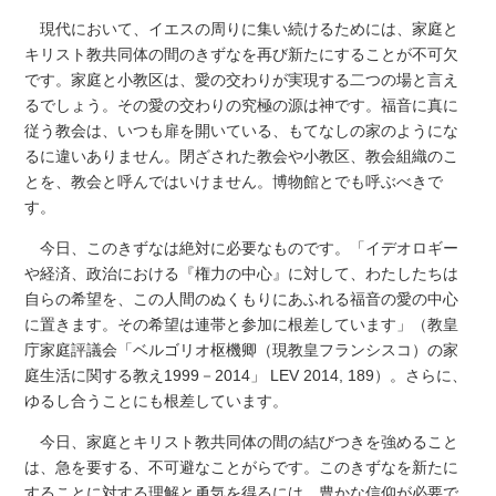
現代において、イエスの周りに集い続けるためには、家庭と
キリスト教共同体の間のきずなを再び新たにすることが不可欠
です。家庭と小教区は、愛の交わりが実現する二つの場と言え
るでしょう。その愛の交わりの究極の源は神です。福音に真に
従う教会は、いつも扉を開いている、もてなしの家のようにな
るに違いありません。閉ざされた教会や小教区、教会組織のこ
とを、教会と呼んではいけません。博物館とでも呼ぶべきで
す。
今日、このきずなは絶対に必要なものです。「イデオロギー
や経済、政治における『権力の中心』に対して、わたしたちは
自らの希望を、この人間のぬくもりにあふれる福音の愛の中心
に置きます。その希望は連帯と参加に根差しています」（教皇
庁家庭評議会「ベルゴリオ枢機卿（現教皇フランシスコ）の家
庭生活に関する教え1999－2014」 LEV 2014, 189）。さらに、
ゆるし合うことにも根差しています。
今日、家庭とキリスト教共同体の間の結びつきを強めること
は、急を要する、不可避なことがらです。このきずなを新たに
することに対する理解と勇気を得るには、豊かな信仰が必要で