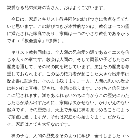
親愛なる兄弟姉妹の皆さん、おはようございます。
今日は、家庭とキリスト教共同体の結びつきに焦点を当てた
いと思います。この結びつきが本性的なのは、教会は一つの霊
に満たされた家庭であり、家庭は一つの小さな教会であるから
です（『教会憲章』9参照）。
キリスト教共同体は、全人類の兄弟愛の源であるイエスを信
じる人々の家です。教会は人間の、そして両親や子どもたちの
歴史を通して、その民の間を旅しています。主はその歴史を尊
重しておられます。この世の権力者が起こした大きな出来事は
歴史書に記され、そのまま残ります。一方、人間の思いの歴史
は神の心に直接、記され、永遠に残ります。いのちと信仰はそ
こに記されます。満ちあふれるいのちに向かうこの歴史にわた
したちが踏み出すために、家庭は欠かせない、かけがえのない
起点です。その歴史は、天上で永遠に神を見つめることによっ
て頂点に達しますが、それは家庭から始まります。だからこ
そ、家庭はとても大切なのです。
神の子も、人間の歴史をそのように学び、全うしました（ヘ