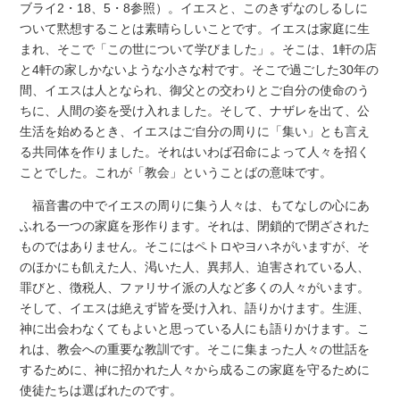
ブライ2・18、5・8参照）。イエスと、このきずなのしるしに
ついて黙想することは素晴らしいことです。イエスは家庭に生
まれ、そこで「この世について学びました」。そこは、1軒の店
と4軒の家しかないような小さな村です。そこで過ごした30年の
間、イエスは人となられ、御父との交わりとご自分の使命のう
ちに、人間の姿を受け入れました。そして、ナザレを出て、公
生活を始めるとき、イエスはご自分の周りに「集い」とも言え
る共同体を作りました。それはいわば召命によって人々を招く
ことでした。これが「教会」ということばの意味です。
福音書の中でイエスの周りに集う人々は、もてなしの心にあ
ふれる一つの家庭を形作ります。それは、閉鎖的で閉ざされた
ものではありません。そこにはペトロやヨハネがいますが、そ
のほかにも飢えた人、渇いた人、異邦人、迫害されている人、
罪びと、徴税人、ファリサイ派の人など多くの人々がいます。
そして、イエスは絶えず皆を受け入れ、語りかけます。生涯、
神に出会わなくてもよいと思っている人にも語りかけます。こ
れは、教会への重要な教訓です。そこに集まった人々の世話を
するために、神に招かれた人々から成るこの家庭を守るために
使徒たちは選ばれたのです。