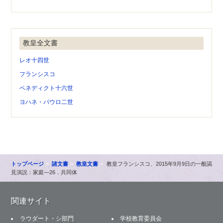
教皇全文書
レオ十四世
フランシスコ
ベネディクト十六世
ヨハネ・パウロ二世
トップページ
諸文書
教皇文書
教皇フランシスコ、2015年9月9日の一般謁
見演説：家庭—26．共同体
関連サイト
ラウダート・シ部門
学校教育委員会