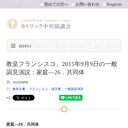
初めての方へ
お問い合わせ
English
MENU
教皇フランシスコ、2015年9月9日の一般
謁見演説：家庭—26．共同体
2015/09/09
教皇文書
フランシスコ
諸文書
一般謁見演説
家庭—26．共同体