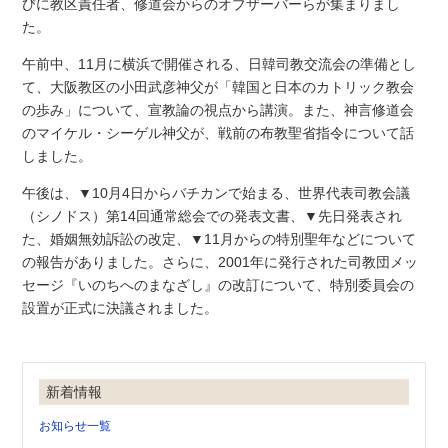
びに教区責任者、修道会からのオブザーバーらが集まりまし
た。
午前中、11月に横浜で開催される、日韓司教交流会の準備とし
て、大阪教区の小田武彦神父が「韓国と日本のカトリック教会
の歩み」について、宣教論の視点から講演。また、神言修道会
のマイケル・シーゲル神父が、戦前の布教聖省指令について話
しました。
午後は、▼10月4日からバチカンで始まる、世界代表司教会議
（シノドス）第14回通常総会での発表文書、▼先日発表され
た、婚姻無効訴訟の改定、▼11月からの特別聖年などについて
の報告がありました。さらに、2001年に発行された司教団メッ
セージ『いのちへのまなざし』の改訂について、特別委員会の
設置が正式に決議されました。
新着情報
お知らせ一覧