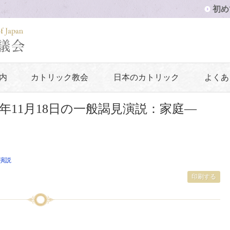
初め
内
カトリック教会
日本のカトリック
よくあ
5年11月18日の一般謁見演説：家庭—
演説
印刷する