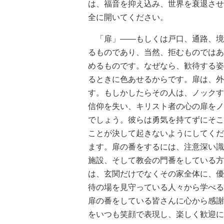
は、福音を抑え込み、世界を衰退させ
全に開いてください。
「扉」――もしくは戸口、通路、境
るものであり、当然、拒むものではあ
めるものです。なぜなら、歓待する姿
るときに色あせるからです。扉は、外
す。もしかしたらその人は、ノックす
信仰を失い、キリスト者の心の扉をノ
でしょう。彼らは勇気を持てずにそこ
ことが決して起きないようにしてくだ
ます。扉の番をするには、注意深い識
施設、そして教会の門番をしている方
は、玄関だけでなくその家全体に、優
待の場を見守っている人々から学べる
扉の番をしている皆さんに心から感謝
をいつも笑顔で表現し、楽しく歓迎に