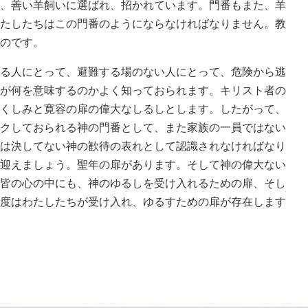
、善い羊飼いに選ばれ、招かれています。門番もまた、羊
たしたちはこの門番のようにならなければなりません。教
のです。
る人にとって、避難する場のない人にとって、危険から逃
が何を意味するのかよく知っておられます。キリスト者の
くしみと寛容の扉の偉大なしるしとします。したがって、
クしておられる神の門番として、また家族の一員ではない
は決してない神の歓待の表れとして認識されなければなり
迎えましょう。聖年の扉があります。そして神の偉大ない
皆の心の中にも、神のゆるしを受け入れるための扉、そし
度はわたしたちが受け入れ、ゆるすための扉が存在します