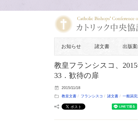
お知らせ
諸文書
出版案
教皇フランシスコ、201
33．歓待の扉
2015/11/18
教皇文書
フランシスコ
諸文書
一般謁見