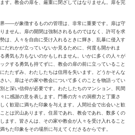
ます。教会の扉を、厳重に閉ざしてはなりません。扉を完
界――が象徴するものの管理は、非常に重要です。扉は守
りません。扉の開閉は強制されるものではなく、許可を求
勢は、人々を自由に受け入れるときに輝き、乱暴に侵入す
にだれかが立っていないか見るために、何度も開かれま
る勇気も力もないのかもしれません。いかに多くの人々が
ックする勇気も持てずに、教会の扉の前に立っていること
にたたずみ、わたしたちは信用を失います。どうかそんな
さい。扉はその家や教会について多くのことを物語ってい
別と深い信仰が必要です。わたしたちのマンション、民間
々に感謝の意を表します。門番の方々の洞察力と丁重さ
しく歓迎に満ちた印象を与えます。人間社会で出会いと歓
ことは沢山あります。住居であれ、教会であれ、数多くの
します。皆さんは、その家や教会が人々を受け入れること
満ちた印象をその場所に与えてくださるからです。