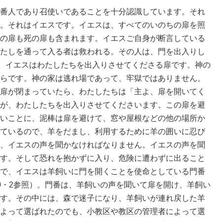
番人であり召使いであることを十分認識しています。それ
。それはイエスです。イエスは、すべてのいのちの扉を照
の扉も死の扉も含まれます。イエスご自身が断言している
たしを通って入る者は救われる。その人は、門を出入りし
）。イエスはわたしたちを出入りさせてくださる扉です。神の
らです。神の家は逃れ場であって、牢獄ではありません。
扉が閉まっていたら、わたしたちは「主よ、扉を開いてく
が、わたしたちを出入りさせてくださいます。この扉を避
いことに、泥棒は扉を避けて、窓や屋根などの他の場所か
ているので、羊をだまし、利用するために羊の囲いに忍び
、イエスの声を聞かなければなりません。イエスの声を聞
す。そして恐れを抱かずに入り、危険に遭わずに出ること
で、イエスは羊飼いに門を開くことを使命としている門番
0・2参照）。門番は、羊飼いの声を聞いて扉を開け、羊飼い
す。その中には、森で迷子になり、羊飼いが連れ戻した羊
よって選ばれたのでも、小教区や教区の管理者によって選