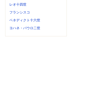
レオ十四世
フランシスコ
ベネディクト十六世
ヨハネ・パウロ二世