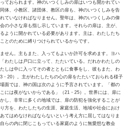
っておられます。神のいつくしみの扉はいつも開かれてい
同体、小教区、諸団体、教区の扉も、神のいつくしみを告
れていなければなりません。聖年は、神のいつくしみの偉
会の小さな扉も指し示しています。それらの扉は、主が、
るように開かれている必要があります。主は、わたしたち
ことのために縛りつけられているからです。
ません。主もまた、入ってもよいか許可を求めます。ヨハ
「わたしは戸口に立って、たたいている。だれかわたしの
たしは中に入ってその者とともに食事をし、彼もまた、わ
3・20）。主がわたしたちの心の扉をたたいておられる様子
場面では、神の国は次のように予言されています。「都の
こには夜がないからである」（21・25）。世界には、扉に
かし、非常に多くの地域では、扉の防犯を強化することが
り方を、わたしたちの生涯、家庭生活、地域や社会におけ
あてはめなければならないという考え方に屈してはなりま
自らの内に閉じこもっている家庭のように無愛想な教会