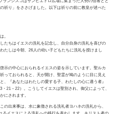
皇フランシスコはサンピエトロ広場に集まった大勢の信者とと
の祈り」をささげました。以下は祈りの前に教皇が述べた
は。
したちはイエスの洗礼を記念し、自分自身の洗礼を喜びの
わたしは今朝、26人の幼い子どもたちに洗礼を授けまし
啓示の中心におられるイエスの姿を示しています。聖ルカ
祈っておられると、天が開け、聖霊が鳩のように目に見え
と、『あなたはわたしの愛する子、わたしの心に適う者』
3・21－22）。こうしてイエスは聖別され、御父によって、
かにされます。
この出来事は、水に象徴される洗礼者ヨハネの洗礼から、
られるイエスによる洗礼への移行を表わします。キリスト者の