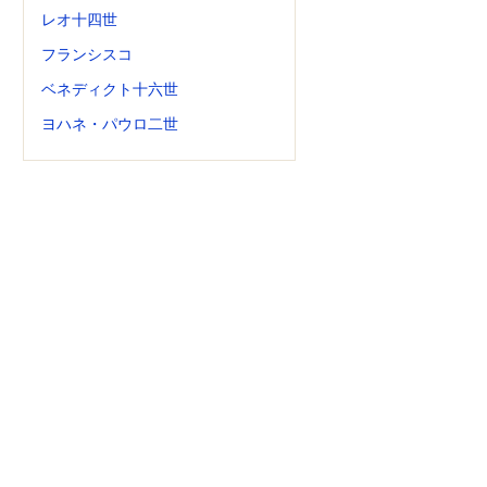
レオ十四世
フランシスコ
ベネディクト十六世
ヨハネ・パウロ二世