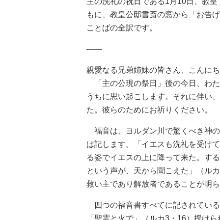
主の洗礼の祝日である1月10日、教
もに、教皇公邸書斎の窓から「お告げ
ことばの全訳です。
――
親愛なる兄弟姉妹の皆さん、こんにち
「主の公現の祭日」後の今日、わた
うちに思い起こします。それに伴い、
た。彼らのためにお祈りください。
福音は、ヨルダン川で驚くべき神の
は記します。「イエスも洗礼を受けて
る姿でイエスの上に降って来た。する
という声が、天から聞こえた」（ルカ
救い主であり解放者であることが明ら
四つの福音書すべてに記されている
「聖霊と火で」（ルカ3・16）授け