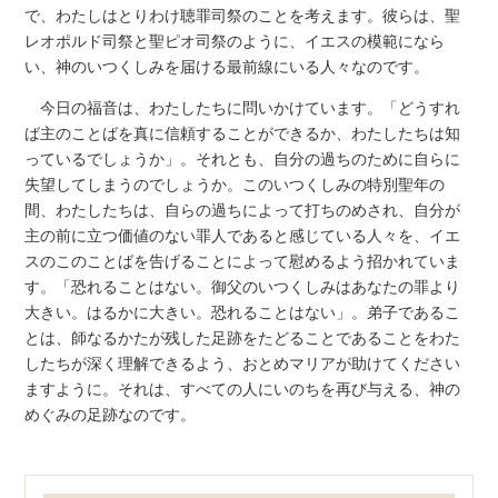
で、わたしはとりわけ聴罪司祭のことを考えます。彼らは、聖
レオポルド司祭と聖ピオ司祭のように、イエスの模範になら
い、神のいつくしみを届ける最前線にいる人々なのです。
今日の福音は、わたしたちに問いかけています。「どうすれ
ば主のことばを真に信頼することができるか、わたしたちは知
っているでしょうか」。それとも、自分の過ちのために自らに
失望してしまうのでしょうか。このいつくしみの特別聖年の
間、わたしたちは、自らの過ちによって打ちのめされ、自分が
主の前に立つ価値のない罪人であると感じている人々を、イエ
スのこのことばを告げることによって慰めるよう招かれていま
す。「恐れることはない。御父のいつくしみはあなたの罪より
大きい。はるかに大きい。恐れることはない」。弟子であるこ
とは、師なるかたが残した足跡をたどることであることをわた
したちが深く理解できるよう、おとめマリアが助けてください
ますように。それは、すべての人にいのちを再び与える、神の
めぐみの足跡なのです。