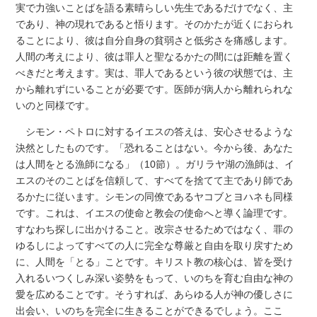
実で力強いことばを語る素晴らしい先生であるだけでなく、主
であり、神の現れであると悟ります。そのかたが近くにおられ
ることにより、彼は自分自身の貧弱さと低劣さを痛感します。
人間の考えにより、彼は罪人と聖なるかたの間には距離を置く
べきだと考えます。実は、罪人であるという彼の状態では、主
から離れずにいることが必要です。医師が病人から離れられな
いのと同様です。
シモン・ペトロに対するイエスの答えは、安心させるような
決然としたものです。「恐れることはない。今から後、あなた
は人間をとる漁師になる」（10節）。ガリラヤ湖の漁師は、イ
エスのそのことばを信頼して、すべてを捨てて主であり師であ
るかたに従います。シモンの同僚であるヤコブとヨハネも同様
です。これは、イエスの使命と教会の使命へと導く論理です。
すなわち探しに出かけること。改宗させるためではなく、罪の
ゆるしによってすべての人に完全な尊厳と自由を取り戻すため
に、人間を「とる」ことです。キリスト教の核心は、皆を受け
入れるいつくしみ深い姿勢をもって、いのちを育む自由な神の
愛を広めることです。そうすれば、あらゆる人が神の優しさに
出会い、いのちを完全に生きることができるでしょう。ここ