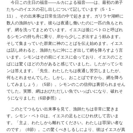
今日この主日の福音――ルカによる福音――は、最初の弟子
たちへのイエスの召し出しについて記しています（5・1－
11）。その出来事は日常生活の中で起きます。ガリラヤ湖畔に
数人の漁師がいます。彼らは夜通し働いたのに一匹の魚もとれ
ず、網を洗ってまとめています。イエスは後にペトロと呼ばれ
るシモンの持ち舟に乗り、岸から少しこぎ出すよう頼みます。
そして集まっていた群衆に神のことばを伝え始めます。イエス
は話し終わると、漁師たちに沖にこぎ出して網を降ろすよう言
います。シモンはその前にイエスに会っており、イエスのこと
ばには驚くほどの力があると感じていました。したがってシモ
ンは答えます。「先生、わたしたちは夜通し苦労しましたが、
何もとれませんでした。しかし、おことばですから、網を降ろ
してみましょう」（5節）。シモンのこの信仰は裏切られません
でした。実際、網はおびただしい魚でいっぱいになり、破れそ
うになりました（6節参照）。
このとてつもない出来事を見て、漁師たちは非常に驚きま
す。シモン・ペトロは、イエスの足もとにひれ伏して言いま
す。「主よ、わたしから離れてください。わたしは罪深い者な
のです」（8節）。この驚くべきしるしにより、彼はイエスが真