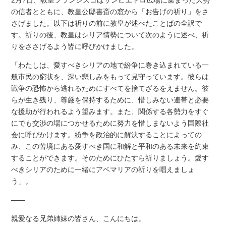
の信者とともに、教皇公邸書斎の窓から「お告げの祈り」をさ
さげました。以下は祈りの前に教皇が述べたことばの全訳で
す。祈りの後、教皇はシリア情勢について次のように述べ、祈
りをささげるよう皆に呼びかけました。
「わたしは、愛すべきシリアの地で紛争に巻き込まれている一
般市民の窮状を、深い悲しみをもって見守っています。彼らは
戦争の恐怖から逃れるためにすべてを捨てざるをえません。彼
らが生き残り、尊厳を保持するために、惜しみない連帯と必要
な援助が行われるよう望みます。また、関係する各勢力をすぐ
にでも交渉の場につかせるために努力を惜しまないよう国際社
会に呼びかけます。紛争を政治的に解決することによっての
み、この苦境にある愛すべき国に和解と平和のある未来を約束
することができます。そのためにひたすら祈りましょう。愛す
べきシリアのために一緒にアベマリアの祈りを唱えましょ
う」。
――
親愛なる兄弟姉妹の皆さん、こんにちは。