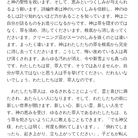
と神の聖性を祝います。そして、恵みといつくしみが与えられ
るよう願います。詩編作者は神のいつくしみを信頼し、神のゆ
るしは計り知れないほど力があることを知っています。神はご
自分が語るものをお造りになるからです。神は罪を隠すのでは
なく、罪を清め、消してくださいます。根底から消し去ってく
ださいます。クリーニング店がスーツのしみを抜くのとは違い
ます。まったく違います。神はわたしたちの罪を根底から完全
に消し去ってくださいます。こうして、悔い改めている人は再
び清くされます。あらゆる汚れが消え、今や新雪よりも真っ白
です。わたしたちは皆、罪人です。そうではありませんか。自
分が罪人ではないと思う人は手を挙げてください。だれもいな
いでしょう。わたしたちは皆、罪人なのです。
わたしたち罪人は、ゆるされることによって、霊と喜びに満
たされ、あたらしい人になります。そして、わたしたちの前に
新しい世界が開けます。新しい心、新しい霊、新しい人生で
す。神の恵みを受け、ゆるされた罪人であるわたしたちは、も
う罪を犯さないように人に教えることもできます。「でも神父
様、わたしは弱く、何度も倒れてしまいます」。「倒れてしま
ったら、起き上がり、立ち上がってください」。子どもが転ん