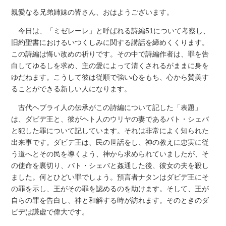
親愛なる兄弟姉妹の皆さん、おはようございます。
今日は、「ミゼレーレ」と呼ばれる詩編51について考察し、
旧約聖書におけるいつくしみに関する講話を締めくくります。
この詩編は悔い改めの祈りです。その中で詩編作者は、罪を告
白してゆるしを求め、主の愛によって清くされるがままに身を
ゆだねます。こうして彼は従順で強い心をもち、心から賛美す
ることができる新しい人になります。
古代ヘブライ人の伝承がこの詩編について記した「表題」
は、ダビデ王と、彼がヘト人のウリヤの妻であるバト・シェバ
と犯した罪について記しています。それは非常によく知られた
出来事です。ダビデ王は、民の世話をし、神の教えに忠実に従
う道へとその民を導くよう、神から求められていましたが、そ
の使命を裏切り、バト・シェバと姦通した後、彼女の夫を殺し
ました。何とひどい罪でしょう。預言者ナタンはダビデ王にそ
の罪を示し、王がその罪を認めるのを助けます。そして、王が
自らの罪を告白し、神と和解する時が訪れます。そのときのダ
ビデは謙虚で偉大です。