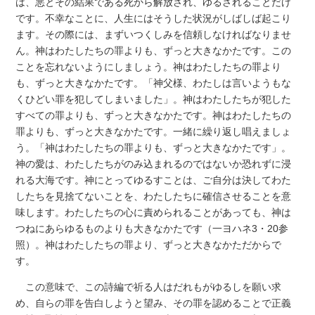
は、悪とその結果である死から解放され、ゆるされることだけ
です。不幸なことに、人生にはそうした状況がしばしば起こり
ます。その際には、まずいつくしみを信頼しなければなりませ
ん。神はわたしたちの罪よりも、ずっと大きなかたです。この
ことを忘れないようにしましょう。神はわたしたちの罪より
も、ずっと大きなかたです。「神父様、わたしは言いようもな
くひどい罪を犯してしまいました」。神はわたしたちが犯した
すべての罪よりも、ずっと大きなかたです。神はわたしたちの
罪よりも、ずっと大きなかたです。一緒に繰り返し唱えましょ
う。「神はわたしたちの罪よりも、ずっと大きなかたです」。
神の愛は、わたしたちがのみ込まれるのではないか恐れずに浸
れる大海です。神にとってゆるすことは、ご自分は決してわた
したちを見捨てないことを、わたしたちに確信させることを意
味します。わたしたちの心に責められることがあっても、神は
つねにあらゆるものよりも大きなかたです（一ヨハネ3・20参
照）。神はわたしたちの罪より、ずっと大きなかただからで
す。
この意味で、この詩編で祈る人はだれもがゆるしを願い求
め、自らの罪を告白しようと望み、その罪を認めることで正義