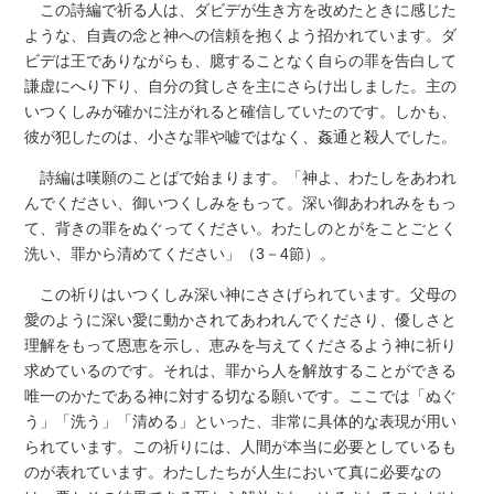
この詩編で祈る人は、ダビデが生き方を改めたときに感じた
ような、自責の念と神への信頼を抱くよう招かれています。ダ
ビデは王でありながらも、臆することなく自らの罪を告白して
謙虚にへり下り、自分の貧しさを主にさらけ出しました。主の
いつくしみが確かに注がれると確信していたのです。しかも、
彼が犯したのは、小さな罪や嘘ではなく、姦通と殺人でした。
詩編は嘆願のことばで始まります。「神よ、わたしをあわれ
んでください、御いつくしみをもって。深い御あわれみをもっ
て、背きの罪をぬぐってください。わたしのとがをことごとく
洗い、罪から清めてください」（3－4節）。
この祈りはいつくしみ深い神にささげられています。父母の
愛のように深い愛に動かされてあわれんでくださり、優しさと
理解をもって恩恵を示し、恵みを与えてくださるよう神に祈り
求めているのです。それは、罪から人を解放することができる
唯一のかたである神に対する切なる願いです。ここでは「ぬぐ
う」「洗う」「清める」といった、非常に具体的な表現が用い
られています。この祈りには、人間が本当に必要としているも
のが表れています。わたしたちが人生において真に必要なの