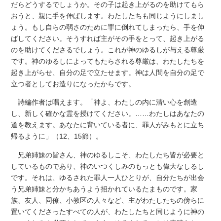
だらどうするでしょうか。その子は起き上がるのを助けてもら
おうと、親に手を伸ばします。わたしたちも同じようにしまし
ょう。もし自らの弱さのために罪に倒れてしまったら、手を伸
ばしてください。そうすれば主がその手をとって、起き上がる
のを助けてくださるでしょう。これが神のゆるしが与える尊厳
です。神のゆるしによってもたらされる尊厳は、わたしたちを
起き上がらせ、自分の足で立たせます。神は人間を自分の足で
立つ者としてお造りになったからです。
詩編作者は唱えます。「神よ、わたしの内に清い心を創造
し、新しく確かな霊を授けてください。……わたしはあなたの
道を教えます。あなたに背いている者に、罪人がみもとに立ち
帰るように」（12、15節）。
兄弟姉妹の皆さん、神のゆるしこそ、わたしたち皆が必要と
しているものであり、神のいつくしみのもっとも偉大なしるし
です。それは、ゆるされた罪人一人ひとりが、自分たちが出会
う兄弟姉妹と分かちあうよう招かれているたまものです。家
族、友人、同僚、小教区の人々など、主がわたしたちの傍らに
置いてくださったすべての人が、わたしたちと同じように神の