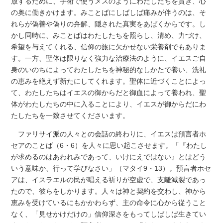
放するために、手術で使うメスのようにわたしたちを貫き、心
の奥に働きかけます。みことばにしばしば痛みが伴うのは、そ
れらが偽善や偽りの弁解、隠された真実をあばくからです。し
かし同時に、みことばはわたしたちを照らし、清め、力づけ、
希望を与えてくれる、信仰の旅に欠かせない栄養剤でもありま
す。一方、聖体は限りなく強力な治療法のように、イエスご自
身のいのちによってわたしたちを神秘的なしかたで養い、洗礼
の恵みを絶えず新たにしてくれます。聖体に近づくことによっ
て、わたしたちはイエスの御からだと御血によって養われ、聖
体がわたしたちの中に入ることにより、イエスが御からだにわ
たしたちを一致させてくださいます。
ファリサイ派の人々との会話の終わりに、イエスは預言者ホ
セアのことば（6・6）を人々に思い起こさせます。「『わたし
が求めるのはあわれみであって、いけにえではない』とはどう
いう意味か、行って学びなさい」（マタイ9・13）。預言者ホセ
アは、イスラエルの民が唱える祈りが空虚で、支離滅裂であっ
たので、彼らをしかります。人々は神と契約を交わし、神から
恵みを受けているにもかかわらず、主の命令に心から従うこと
なく、「見せかけだけの」信仰深さをもってしばしば生きてい