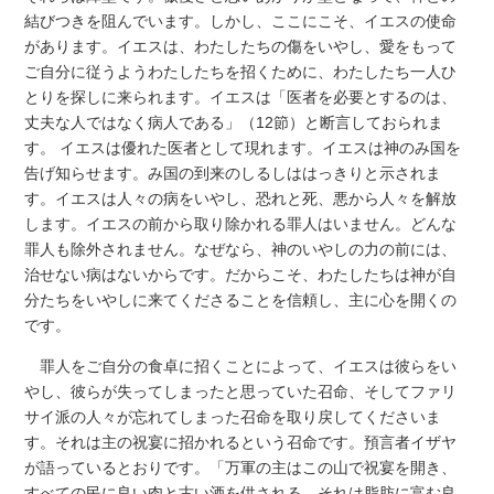
結びつきを阻んでいます。しかし、ここにこそ、イエスの使命
があります。イエスは、わたしたちの傷をいやし、愛をもって
ご自分に従うようわたしたちを招くために、わたしたち一人ひ
とりを探しに来られます。イエスは「医者を必要とするのは、
丈夫な人ではなく病人である」（12節）と断言しておられま
す。 イエスは優れた医者として現れます。イエスは神のみ国を
告げ知らせます。み国の到来のしるしははっきりと示されま
す。イエスは人々の病をいやし、恐れと死、悪から人々を解放
します。イエスの前から取り除かれる罪人はいません。どんな
罪人も除外されません。なぜなら、神のいやしの力の前には、
治せない病はないからです。だからこそ、わたしたちは神が自
分たちをいやしに来てくださることを信頼し、主に心を開くの
です。
罪人をご自分の食卓に招くことによって、イエスは彼らをい
やし、彼らが失ってしまったと思っていた召命、そしてファリ
サイ派の人々が忘れてしまった召命を取り戻してくださいま
す。それは主の祝宴に招かれるという召命です。預言者イザヤ
が語っているとおりです。「万軍の主はこの山で祝宴を開き、
すべての民に良い肉と古い酒を供される。それは脂肪に富む良