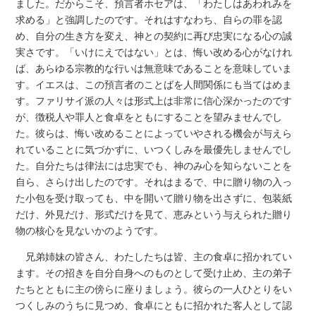
ました。だからこそ、預言者ホセアは、「わたしはあわれみを
求める」と強調したのです。それはすなわち、自らの罪を認
め、自分の生き方を変え、神との契約に再び忠実になる心の誠
実さです。「いけにえではない」とは、悔い改める心がなけれ
ば、あらゆる宗教的な行いは無意味であることを意味していま
す。イエスは、この預言者のことばを人間関係にも当てはめま
す。ファリサイ派の人々は形式上は非常に信心深かったのです
が、徴税人や罪人と食卓をともにすることを望みませんでし
た。彼らは、悔い改めることによっていやされる機会が与えら
れていることに気づかずに、いつくしみを最優先しませんでし
た。自分たちは律法には忠実でも、神のみ心を知らないことを
自ら、さらけ出したのです。それはまるで、中に贈り物の入っ
た小包を受け取っても、中を開いて贈り物を出さずに、包装紙
だけ、外見だけ、形式だけを見て、恵みという与えられた贈り
物の核心を見ないかのようです。
兄弟姉妹の皆さん、わたしたちは皆、主の食卓に招かれてい
ます。その招きを自分自身へのものとして受け止め、主の弟子
たちとともに主の傍らに座りましょう。彼らの一人ひとりをい
つくしみのうちに見つめ、食卓にともに招かれた客人として認