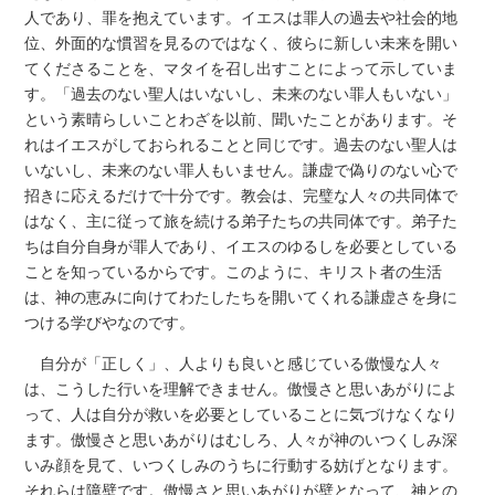
人であり、罪を抱えています。イエスは罪人の過去や社会的地
位、外面的な慣習を見るのではなく、彼らに新しい未来を開い
てくださることを、マタイを召し出すことによって示していま
す。「過去のない聖人はいないし、未来のない罪人もいない」
という素晴らしいことわざを以前、聞いたことがあります。そ
れはイエスがしておられることと同じです。過去のない聖人は
いないし、未来のない罪人もいません。謙虚で偽りのない心で
招きに応えるだけで十分です。教会は、完璧な人々の共同体で
はなく、主に従って旅を続ける弟子たちの共同体です。弟子た
ちは自分自身が罪人であり、イエスのゆるしを必要としている
ことを知っているからです。このように、キリスト者の生活
は、神の恵みに向けてわたしたちを開いてくれる謙虚さを身に
つける学びやなのです。
自分が「正しく」、人よりも良いと感じている傲慢な人々
は、こうした行いを理解できません。傲慢さと思いあがりによ
って、人は自分が救いを必要としていることに気づけなくなり
ます。傲慢さと思いあがりはむしろ、人々が神のいつくしみ深
いみ顔を見て、いつくしみのうちに行動する妨げとなります。
それらは障壁です。傲慢さと思いあがりが壁となって、神との