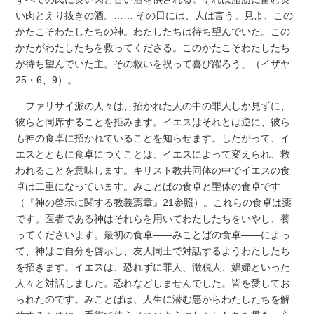
い肉とえり抜きの酒。…… その日には、人は言う。見よ、この
かたこそわたしたちの神。わたしたちは待ち望んでいた。この
かたがわたしたちを救ってくださる。このかたこそわたしたち
が待ち望んでいた主。その救いを祝って喜び躍ろう」（イザヤ
25・6、9）。
ファリサイ派の人々は、招かれた人の中の罪人しか見ずに、
彼らと同席することを拒みます。イエスはそれとは逆に、彼ら
も神の食卓に招かれていることを知らせます。したがって、イ
エスとともに食卓につくことは、イエスによって変えられ、救
われることを意味します。キリスト教共同体の中でイエスの食
卓は二重になっています。みことばの食卓と聖体の食卓です
（『神の啓示に関する教義憲章』21参照）。これらの食卓は薬
です。医者である神はそれらを用いてわたしたちをいやし、養
ってくださいます。最初の食卓――みことばの食卓――によっ
て、神はご自分を啓示し、友人同士で対話するようわたしたち
を招きます。イエスは、恐れずに罪人、徴税人、娼婦といった
人々と対話しました。恐れなどしませんでした。皆を愛してお
られたのです。みことばは、人生に潜む悪からわたしたちを解