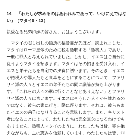
14. 「わたしが求めるのはあわれみであって、いけにえではな
い」（マタイ9・13）
親愛なる兄弟姉妹の皆さん、おはようございます。
マタイの召し出しの箇所の福音書が先ほど、読まれました。
マタイはローマ皇帝のために税を徴収する「徴税人」であり、
一般に罪人と考えられていました。しかし、イエスはご自分に
従うようマタイを招きます。マタイはその招きを受け入れ、イ
エスと弟子たちを自宅での夕食に誘います。そのとき、イエス
が徴税人や罪人たちと食卓をともにすることについて、ファリ
サイ派の人々とイエスの弟子たちの間に議論が持ち上がりま
す。「これらの人々の家に行くことなどありえない」とファリ
サイ派の人々は言います。イエスはそうした人々から離れるの
ではなく、彼らの家に行き、隣に座ります。それは、彼らもま
たイエスの弟子になりうることを意味します。また、キリスト
者になることによって、わたしたちは完全無欠になるわけでも
ありません。徴税人マタイのように、わたしたちは皆、罪を抱
えながらも、主の恵みを信頼しています。わたしたちは皆、罪