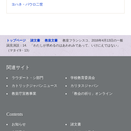
ヨハネ・パウロ二世
トップページ
諸文書
教皇文書
教皇フランシスコ、2016年4月13日の一般
謁見演説：14. 「わたしが求めるのはあわれみであって、いけにえではない」
（マタイ9・13）
関連サイト
ラウダート・シ部門
学校教育委員会
カトリックジャパンニュース
カリタスジャパン
教皇庁宣教事業
「教会の祈り」オンライン
Contents
お知らせ
諸文書