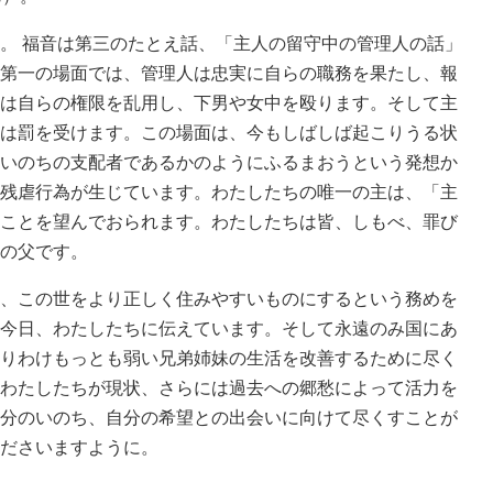
。 福音は第三のたとえ話、「主人の留守中の管理人の話」
第一の場面では、管理人は忠実に自らの職務を果たし、報
は自らの権限を乱用し、下男や女中を殴ります。そして主
は罰を受けます。この場面は、今もしばしば起こりうる状
いのちの支配者であるかのようにふるまおうという発想か
残虐行為が生じています。わたしたちの唯一の主は、「主
ことを望んでおられます。わたしたちは皆、しもべ、罪び
の父です。
、この世をより正しく住みやすいものにするという務めを
今日、わたしたちに伝えています。そして永遠のみ国にあ
りわけもっとも弱い兄弟姉妹の生活を改善するために尽く
わたしたちが現状、さらには過去への郷愁によって活力を
分のいのち、自分の希望との出会いに向けて尽くすことが
ださいますように。