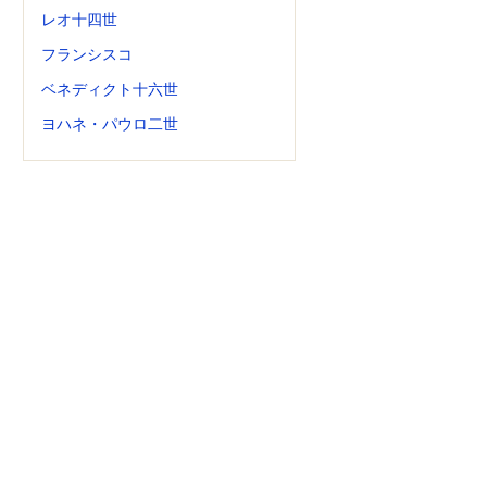
レオ十四世
フランシスコ
ベネディクト十六世
ヨハネ・パウロ二世