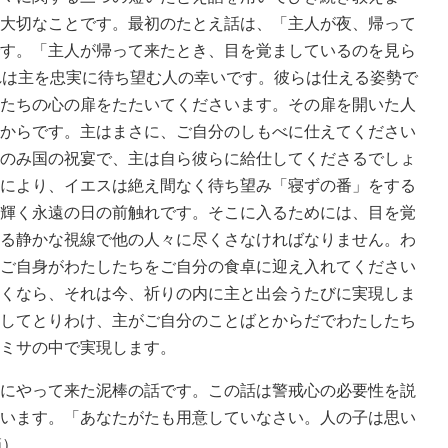
大切なことです。最初のたとえ話は、「主人が夜、帰って
す。「主人が帰って来たとき、目を覚ましているのを見ら
れは主を忠実に待ち望む人の幸いです。彼らは仕える姿勢で
たちの心の扉をたたいてくださいます。その扉を開いた人
からです。主はまさに、ご自分のしもべに仕えてください
のみ国の祝宴で、主は自ら彼らに給仕してくださるでしょ
により、イエスは絶え間なく待ち望み「寝ずの番」をする
輝く永遠の日の前触れです。そこに入るためには、目を覚
る静かな視線で他の人々に尽くさなければなりません。わ
ご自身がわたしたちをご自分の食卓に迎え入れてください
くなら、それは今、祈りの内に主と出会うたびに実現しま
してとりわけ、主がご自分のことばとからだでわたしたち
ミサの中で実現します。
にやって来た泥棒の話です。この話は警戒心の必要性を説
います。「あなたがたも用意していなさい。人の子は思い
節）。