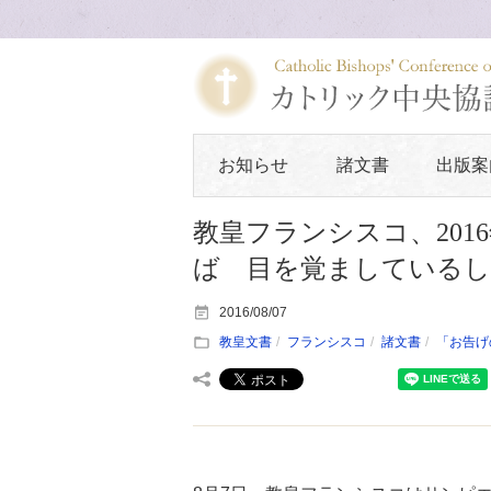
お知らせ
諸文書
出版案
教皇フランシスコ、201
ば 目を覚ましている
2016/08/07
教皇文書
フランシスコ
諸文書
「お告げ