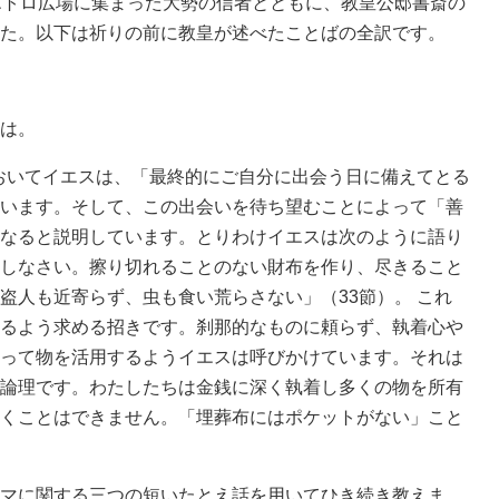
エトロ広場に集まった大勢の信者とともに、教皇公邸書斎の
た。以下は祈りの前に教皇が述べたことばの全訳です。
は。
においてイエスは、「最終的にご自分に出会う日に備えてとる
います。そして、この出会いを待ち望むことによって「善
なると説明しています。とりわけイエスは次のように語り
しなさい。擦り切れることのない財布を作り、尽きること
盗人も近寄らず、虫も食い荒らさない」（33節）。 これ
るよう求める招きです。刹那的なものに頼らず、執着心や
って物を活用するようイエスは呼びかけています。それは
論理です。わたしたちは金銭に深く執着し多くの物を所有
くことはできません。「埋葬布にはポケットがない」こと
マに関する三つの短いたとえ話を用いてひき続き教えま