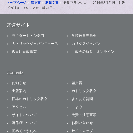
トップページ
諸文書
教皇文書
教皇フランシスコ、2016年8月21日「お告
げの祈り」でのことば 狭い戸口
関連サイト
ラウダート・シ部門
学校教育委員会
カトリックジャパンニュース
カリタスジャパン
教皇庁宣教事業
「教会の祈り」オンライン
Contents
お知らせ
諸文書
出版案内
カトリック教会
日本のカトリック教会
よくある質問
アクセス
こよみ
サイトについて
免責・注意事項
著作権について
お問い合わせ
初めてのかたへ
サイトマップ