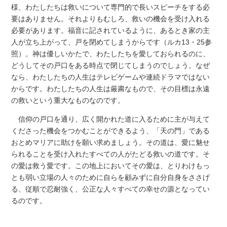
様、わたしたちは救いについて専門的で長いスピーチをする必
要はありません。それよりもむしろ、救いの機会を受け入れる
必要があります。福音に記されているように、あるとき家の主
人が立ち上がって、戸を閉めてしまうからです（ルカ13・25参
照）。神は優しいかたで、わたしたちを愛しておられるのに、
どうしてその戸口をある時点で閉じてしまうのでしょう。なぜ
なら、わたしたちの人生はテレビゲームや連続ドラマではない
からです。わたしたちの人生は厳粛なもので、その目標は永遠
の救いという重大なものなのです。
信仰の戸口を通り、広く開かれた道に入るために主が与えて
くださった機会をつかむことができるよう、「天の門」である
おとめマリアに助けを願い求めましょう。その道は、愛に魅せ
られることを受け入れたすべての人がたどる救いの道です。そ
の愛は救う愛です。この地上においてその愛は、とりわけもっ
とも弱い立場の人々のために自らを顧みずに自分自身をささげ
る、従順で忍耐強く、公正な人々すべての幸せの源となってい
るのです。