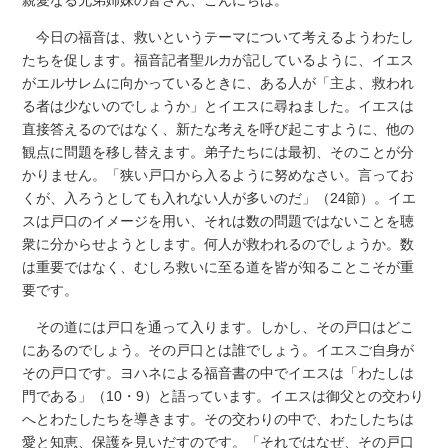
今日の福音は、救いというテーマについて考えるようわたし
たちを促します。福音記者聖ルカが記しているように、イエス
がエルサレムに向かっているときに、ある人が「主よ、救われ
る者は少ないのでしょうか」とイエスに尋ねました。イエスは
直接答えるのではなく、新たな考えを呼び起こすように、他の
観点に問題を移し替えます。弟子たちには最初、そのことが分
かりません。「狭い戸口から入るように努めなさい。言ってお
くが、入ろうとしても入れない人が多いのだ」（24節）。イエ
スは戸口のイメージを用い、それは数の問題ではないことを聴
衆に分からせようとします。何人が救われるのでしょうか。数
は重要ではなく、むしろ救いに至る道を皆が知ることこそが重
要です。
その道には戸口を通って入ります。しかし、その戸口はどこ
にあるのでしょう。その戸口とは誰でしょう。イエスご自身が
その戸口です。ヨハネによる福音書の中でイエスは「わたしは
門である」（10・9）と語っています。イエスは御父との交わり
へとわたしたちを導きます。その交わりの中で、わたしたちは
愛と知恵、保護を見いだすのです。「それではなぜ、その戸口