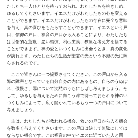
たしたち一人ひとりを待っておられ、わたしたちを抱きしめ、
ゆるしてくださいます。イエスだけがわたしたちの心を変える
ことができます。イエスだけがわたしたちの存在に完全な意味
を与え、真の喜びをもたらすことができます。イエスという戸
口、信仰の戸口、福音の戸口から入ることにより、わたしたち
は世俗的な態度、悪い習慣、利己主義、狭量な考え方を捨てる
ことができます。神の愛といつくしみに出会うとき、真の変化
が訪れます。わたしたちの生活が聖霊の光という不滅の光に照
らされるのです。
ここで皆さんに一つ提案させてください。この戸口から入る
際の障害となっている自分自身の内にあるもの、自らのうぬぼ
れ、傲慢さ、罪について沈黙のうちにしばし考えましょう。そ
して、ゆるしを与えるために向こう岸で待っておられる神のい
つくしみによって、広く開かれているもう一つの戸口について
考えましょう。
主は、わたしたちが救われる機会、救いの戸口から入る機会
を数多く与えてくださいます。この戸口は決して無駄にしては
ならない機会です。この福音の中でイエスに近づいた人と同