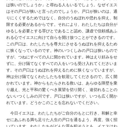
は狭いのでしょうか」と尋ねる人もいるでしょう。なぜイエス
はその戸口が狭いと言ったのでしょうか。戸口が狭いのは、通
りにくくするためではなく、自分のうぬぼれや恐れを抑え、制
限する必要があるからです。それにより、わたしたちは自分が
ゆるしを必要とする罪びとであること認め、謙虚で信頼感あふ
れる心でイエスに向けて自らを開け放つことができるのです。
この戸口は、わたしたちを尊大にさせるうぬぼれを抑えるため
に狭くなっているのです。神のいつくしみの戸口は狭いもので
すが、つねにすべての人に開かれています。神はえり好みをせ
ずに、分け隔てなくすべての人をいつも受け入れてくださいま
す。その戸口はうぬぼれを抑えるために狭くなっていますが、
神は分け隔てなくわたしたちを歓迎してくださるので、広く開
かれています。神からもたらされる救いは、あらゆる障壁を乗
り越え、光と平和の驚くべき展望を切り開く、途切れることの
ないいつくしみの川です。戸口は狭いですが、いつも広く開か
れています。どうかこのことを忘れないでください。
今日イエスは、わたしたちがご自分のもとに行き、和解と幸
せにあふれる満ち足りた人生の戸口を通るよう、再度、強く招
いています。わたしたちがどんな罪を犯そうとも、イエスはわ