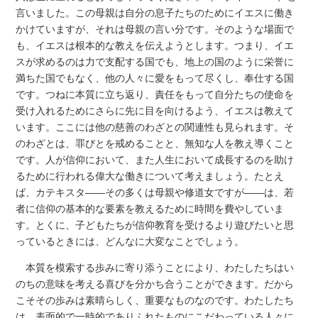
言いました。この母親は自分の息子たちのためにイエスに働き
かけていますが、それは母親の言い分です。そのような場面で
も、イエスは根本的な教えを伝えようとします。つまり、イエ
スが求めるのは力で支配する国でも、地上の国のように栄誉に
満ちた国でもなく、他の人々に愛をもって尽くし、奉仕する国
です。つねに本質に立ち返り、責任をもって自分たちの使命を
受け入れるためにさらに先に目を向けるよう、イエスは教えて
います。ここには他の慈善のわざとの関連性も見られます。そ
のわざとは、罪びとを戒めることと、無知な人を教え導くこと
です。人が信仰において、また人生において成長するのを助け
るために行われる偉大な働きについて考えましょう。たとえ
ば、カテキスタ――その多くは母親や修道女ですが――は、若
者に信仰の基本的な要素を教えるために時間を費やしていま
す。とくに、子どもたちが信仰教育を受けるより遊びたいと思
っているときには、どんなに大変なことでしょう。
本質を模索する歩みに寄り添うことにより、わたしたちはい
のちの意味を考える喜びを分かち合うことができます。だから
こそその歩みは素晴らしく、重要なものなのです。わたしたち
は、表面的で一時的でありふれたものにこだわっている人々に