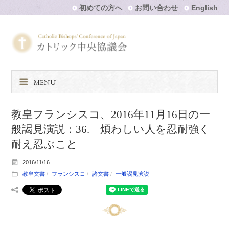
初めての方へ
お問い合わせ
English
MENU
教皇フランシスコ、2016年11月16日の一
般謁見演説：36. 煩わしい人を忍耐強く
耐え忍ぶこと
2016/11/16
教皇文書
フランシスコ
諸文書
一般謁見演説