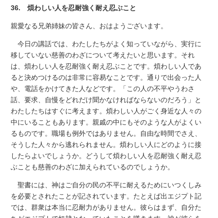
36. 煩わしい人を忍耐強く耐え忍ぶこと
親愛なる兄弟姉妹の皆さん、おはようございます。
今日の講話では、わたしたちがよく知っていながら、実行に
移していない慈善のわざについて考えたいと思います。それ
は、煩わしい人を忍耐強く耐え忍ぶことです。煩わしい人であ
ると決めつけるのは非常に容易なことです。通りで出会った人
や、電話をかけてきた人などです。「この人の不平やうわさ
話、要求、自慢をどれだけ聞かなければならないのだろう」と
わたしたちはすぐに考えます。煩わしい人がごく身近な人々の
中にいることもあります。親戚の中にもそのような人がよくい
るものです。職場も例外ではありません。自由な時間でさえ、
そうした人々から逃れられません。煩わしい人にどのように接
したらよいでしょうか。どうして煩わしい人を忍耐強く耐え忍
ぶことも慈善のわざに加えられているのでしょうか。
聖書には、神はご自分の民の不平に耐えるためにいつくしみ
を必要とされたことが記されています。たとえば出エジプト記
では、群衆は本当に忍耐力がありません。彼らはまず、自分た