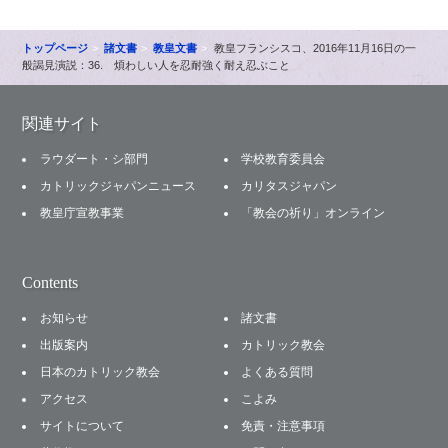
トップページ
諸文書
教皇文書
教皇フランシスコ、2016年11月16日の一
般謁見演説：36. 煩わしい人を忍耐強く耐え忍ぶこと
関連サイト
ラウダート・シ部門
学校教育委員会
カトリックジャパンニュース
カリタスジャパン
教皇庁宣教事業
「教会の祈り」オンライン
Contents
お知らせ
諸文書
出版案内
カトリック教会
日本のカトリック教会
よくある質問
アクセス
こよみ
サイトについて
免責・注意事項