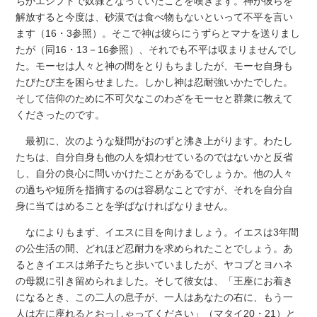
ちがエジプトで奴隷となっていたことを嘆きます。神が彼らを
解放すると今度は、砂漠では食べ物もないといって不平を言い
ます（16・3参照）。そこで神は彼らにうずらとマナを送りまし
たが（同16・13－16参照）、それでも不平は収まりませんでし
た。モーセは人々と神の間をとりもちましたが、モーセ自身も
たびたび主を困らせました。しかし神は忍耐強いかたでした。
そして信仰のために不可欠なこのわざをモーセと群衆に教えて
くださったのです。
最初に、次のような疑問がおのずと沸き上がります。わたし
たちは、自分自身も他の人を煩わせているのではないかと反省
し、自分の良心に問いかけたことがあるでしょうか。他の人々
の過ちや短所を指摘するのは容易なことですが、それを自分自
身に当てはめることを学ばなければなりません。
なによりもまず、イエスに目を向けましょう。イエスは3年間
の公生活の間、どれほど忍耐力を求められたことでしょう。あ
るときイエスは弟子たちと歩いていましたが、ヤコブとヨハネ
の母親に引き留められました。そして彼女は、「王座にお着き
になるとき、この二人の息子が、一人はあなたの右に、もう一
人は左に座れるとおっしゃってください」（マタイ20・21）と