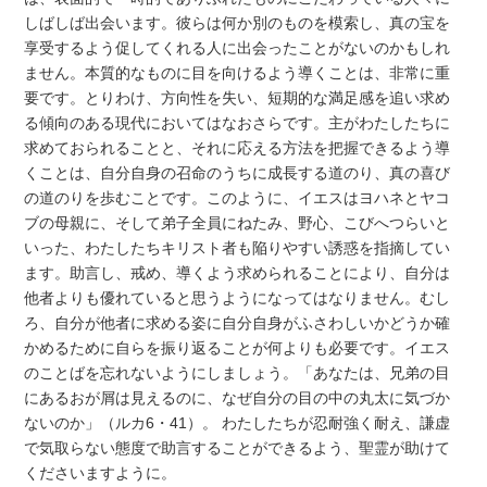
しばしば出会います。彼らは何か別のものを模索し、真の宝を
享受するよう促してくれる人に出会ったことがないのかもしれ
ません。本質的なものに目を向けるよう導くことは、非常に重
要です。とりわけ、方向性を失い、短期的な満足感を追い求め
る傾向のある現代においてはなおさらです。主がわたしたちに
求めておられることと、それに応える方法を把握できるよう導
くことは、自分自身の召命のうちに成長する道のり、真の喜び
の道のりを歩むことです。このように、イエスはヨハネとヤコ
ブの母親に、そして弟子全員にねたみ、野心、こびへつらいと
いった、わたしたちキリスト者も陥りやすい誘惑を指摘してい
ます。助言し、戒め、導くよう求められることにより、自分は
他者よりも優れていると思うようになってはなりません。むし
ろ、自分が他者に求める姿に自分自身がふさわしいかどうか確
かめるために自らを振り返ることが何よりも必要です。イエス
のことばを忘れないようにしましょう。「あなたは、兄弟の目
にあるおが屑は見えるのに、なぜ自分の目の中の丸太に気づか
ないのか」（ルカ6・41）。 わたしたちが忍耐強く耐え、謙虚
で気取らない態度で助言することができるよう、聖霊が助けて
くださいますように。