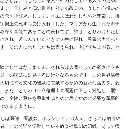
なざしは、苦しんでいる人々や困窮している人々のために
ます。苦しみと病の世界に対する教会のこうした心遣いの
の念を呼び起こします。イエスはわたしたちと連帯し、御
字架上の死すら受け入れました。マリアから生まれた御子
み深く全能であることの表れです。神は、とりわけわたし
にされ、苦しんでいるときに人生に現れ、希望の力でわた
す。その力にわたしたちは支えられ、再び立ち上がること
駄にしてはなりません。それらは人間としての弱さに立ち
ジーの課題に対処する助けとなるものです。この世界病者
大切にする文化の普及に貢献するための新たな活力を、わ
。また、とりわけ生命倫理上の問題に正しく対処し、弱い
の十全性と尊厳を尊重するために尽くすのに必要な革新的
できますように。
たしは医師、看護師、ボランティアの人々、さらには病者や
者、この分野で活動している教会や民間の組織、そして病