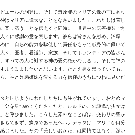
ビエールの洞窟に、そして無原罪のマリアの像の前にあり
神はマリアに偉大なことをなさいました」。わたしは苦し
に寄り添うことを伝えると同時に、世界中の医療機関でさ
人々に感謝の意を表します。彼らは皆さんを慰め、治療
めに、自らの能力を駆使して責任をもって献身的に働いて
人々、医者、看護師、家族、そしてボランティアの皆さん
、すべての人に対する神の愛の確かなしるし、そして神の
すよう励ましたいと思います。たとえ病を患っていても、
ら、神と兄弟姉妹を愛する力を信仰のうちにつねに見いだ
タと同じようにわたしたちにも注がれています。おとめマ
自分を見つめてくださったと、ルルドのこの謙遜な少女は
」と呼びました。こうした素朴なことばは、交わりの豊か
きもできず、病身であったベルナデッタは、マリアが自分
感じました。その「美しいおかた」は同情ではなく、深い