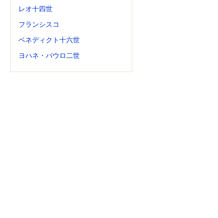
レオ十四世
フランシスコ
ベネディクト十六世
ヨハネ・パウロ二世