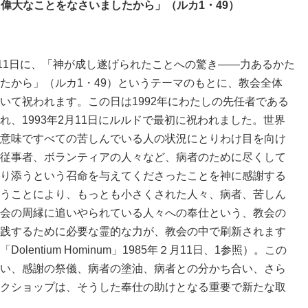
偉大なことをなさいましたから」（ルカ1・49）
11日に、「神が成し遂げられたことへの驚き――力あるかた
たから」（ルカ1・49）というテーマのもとに、教会全体
いて祝われます。この日は1992年にわたしの先任者である
、1993年2月11日にルルドで最初に祝われました。世界
意味ですべての苦しんでいる人の状況にとりわけ目を向け
従事者、ボランティアの人々など、病者のために尽くして
り添うという召命を与えてくださったことを神に感謝する
うことにより、もっとも小さくされた人々、病者、苦しん
会の周縁に追いやられている人々への奉仕という、教会の
践するために必要な霊的な力が、教会の中で刷新されます
entium Hominum」1985年２月11日、1参照）。この
い、感謝の祭儀、病者の塗油、病者との分かち合い、さら
クショップは、そうした奉仕の助けとなる重要で新たな取