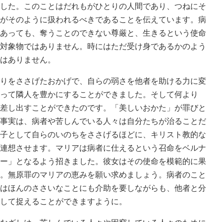
した。このことはだれもがひとりの人間であり、つねにそ
がそのように扱われるべきであることを伝えています。病
あっても、奪うことのできない尊厳と、生きるという使命
対象物ではありません。時にはただ受け身であるかのよう
はありません。
りをささげたおかげで、自らの弱さを他者を助ける力に変
って隣人を豊かにすることができました。そして何より
差し出すことができたのです。「美しいおかた」が罪びと
事実は、病者や苦しんでいる人々は自分たちが治ることだ
子として自らのいのちをささげるほどに、キリスト教的な
連想させます。マリアは病者に仕えるという召命をベルナ
ー」となるよう招きました。彼女はその使命を模範的に果
。無原罪のマリアの恵みを願い求めましょう。病者のこと
はほんのささいなことにも介助を要しながらも、他者と分
して捉えることができますように。