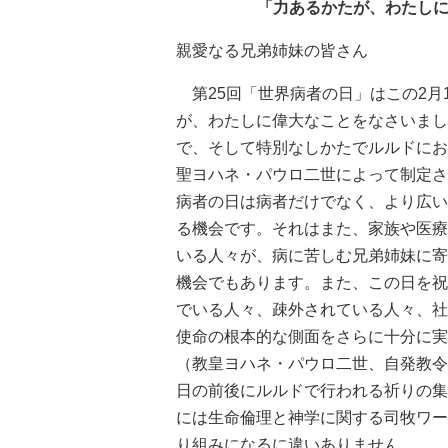
「力あるかたが、わたしに
親愛なる兄弟姉妹の皆さん
第25回「世界病者の日」はこの2月
が、わたしに偉大なことをなさいまし
で、そして特別なしかたでルルドにお
聖ヨハネ・パウロ二世によって制定され
病者の日は病者だけでなく、より広い
る機会です。それはまた、家族や医療
いる人々が、病に苦しむ兄弟姉妹に寄
機会でもあります。また、この日を祝
でいる人々、疎外されている人々、社
使命の根本的な側面をさらに十分に実
（教皇ヨハネ・パウロ二世、自発教令「Dol
日の前後にルルドで行われる祈りの集
には生命倫理と神学に関する司牧ワー
り組みになるに違いありません。