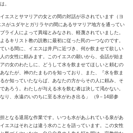
は。
イエスとサマリアの女との間の対話が示されています（ヨ
イエスがユダヤとガリラヤの間にあるサマリア地方を通ってい
ブライ人によって異端とみなされ、軽蔑されていました。
よるキリスト教の説教に最初に従った民の一つなのです。
ている間に、イエスは井戸に近づき、何か飲ませて欲しい
人の女性に頼みます。このイエスの願いから、会話が始ま
アの女のわたしに、どうして水を飲ませてほしいと頼むの
あなたが、神のたまものを知っており、また、『水を飲ま
るか知っていたならば、あなたの方からその人に頼み、そ
であろう。わたしが与える水を飲む者は決して渇かない。
なり、永遠のいのちに至る水がわき出る」 （9－14節参
担となる退屈な作業です。いつも水があふれている泉があ
イエスはそれとは違う水のことを語っています。この女性