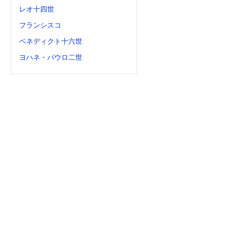
レオ十四世
フランシスコ
ベネディクト十六世
ヨハネ・パウロ二世