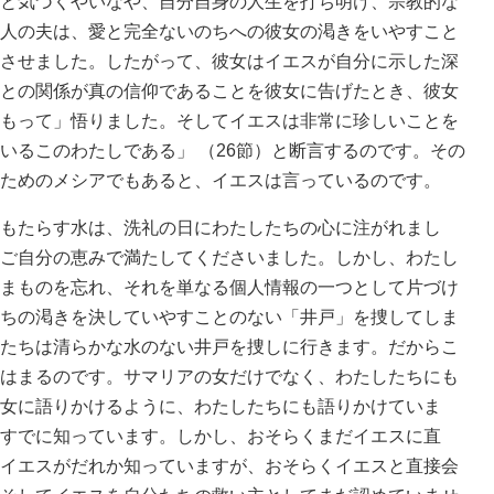
と気づくやいなや、自分自身の人生を打ち明け、宗教的な
人の夫は、愛と完全ないのちへの彼女の渇きをいやすこと
させました。したがって、彼女はイエスが自分に示した深
との関係が真の信仰であることを彼女に告げたとき、彼女
もって」悟りました。そしてイエスは非常に珍しいことを
いるこのわたしである」 （26節）と断言するのです。その
ためのメシアでもあると、イエスは言っているのです。
もたらす水は、洗礼の日にわたしたちの心に注がれまし
ご自分の恵みで満たしてくださいました。しかし、わたし
まものを忘れ、それを単なる個人情報の一つとして片づけ
ちの渇きを決していやすことのない「井戸」を捜してしま
たちは清らかな水のない井戸を捜しに行きます。だからこ
はまるのです。サマリアの女だけでなく、わたしたちにも
女に語りかけるように、わたしたちにも語りかけていま
すでに知っています。しかし、おそらくまだイエスに直
イエスがだれか知っていますが、おそらくイエスと直接会