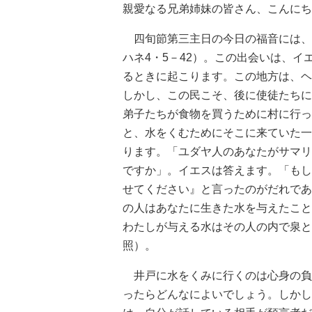
親愛なる兄弟姉妹の皆さん、こんにち
四旬節第三主日の今日の福音には、
ハネ4・5－42）。この出会いは、
るときに起こります。この地方は、ヘ
しかし、この民こそ、後に使徒たちに
弟子たちが食物を買うために村に行っ
と、水をくむためにそこに来ていた一
ります。「ユダヤ人のあなたがサマリ
ですか」。イエスは答えます。「もし
せてください』と言ったのがだれであ
の人はあなたに生きた水を与えたこと
わたしが与える水はその人の内で泉と
照）。
井戸に水をくみに行くのは心身の負
ったらどんなによいでしょう。しかし