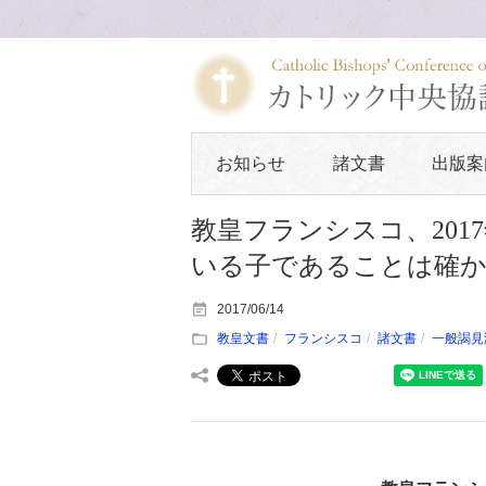
お知らせ
諸文書
出版案
教皇フランシスコ、201
いる子であることは確か
2017/06/14
教皇文書
フランシスコ
諸文書
一般謁見