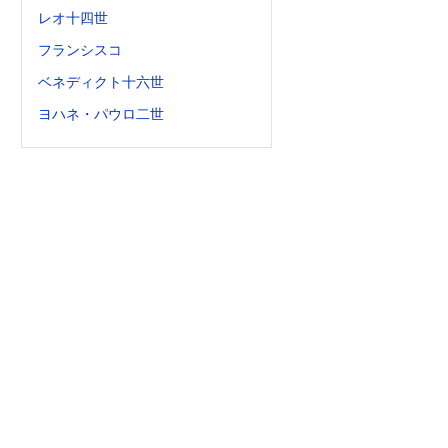
レオ十四世
フランシスコ
ベネディクト十六世
ヨハネ・パウロ二世