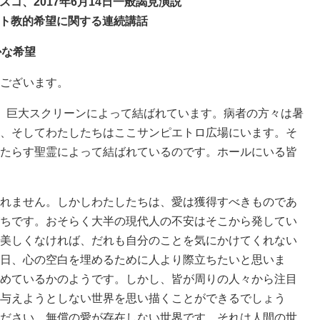
スコ、2017年6月14日一般謁見演説
ト教的希望に関する連続講話
かな希望
ございます。
、巨大スクリーンによって結ばれています。病者の方々は暑
、そしてわたしたちはここサンピエトロ広場にいます。そ
たらす聖霊によって結ばれているのです。ホールにいる皆
れません。しかしわたしたちは、愛は獲得すべきものであ
ちです。おそらく大半の現代人の不安はそこから発してい
美しくなければ、だれも自分のことを気にかけてくれない
日、心の空白を埋めるために人より際立ちたいと思いま
めているかのようです。しかし、皆が周りの人々から注目
与えようとしない世界を思い描くことができるでしょう
ださい。無償の愛が存在しない世界です。それは人間の世