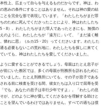
本性上、広まって自らを与えるものだからです。神は、わ
の恵みの条件にすることはありません。それは神の愛の結
ことを完全な形で表現しています。「わたしたちがまだ罪
ちのために死んでくださったことにより、神はわたしたち
5・8）。わたしたちがまだ罪人であったときにも、無償の
えのように、わたしたちが「遠方に」いて、「まだ遠く離
、憐れに思」（ルカ15・20）ってくださいます。わたした
通る必要もないこの荒れ地に、わたしたちを探しに来てく
ていても、神はわたしたちを愛してくださいました。
ように愛することができるでしょう。母親はたとえ息子が
が前にいた教区では、多くの母親が刑務所を訪れるために
ていました。たとえ刑務所にいても、その子が息子である
される前に検査を受ける間、彼女たちは入り口で屈辱を受
「でも、あなたの息子は非行少年ですよ」。「わたしの息
そが、どのように神が愛してくださるかを理解する助けと
ことを望んでいるわけではありません。すべての過ちは償