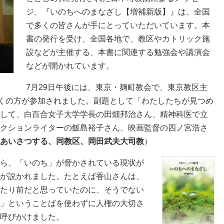
ジ、『いのちへのまなざし【増補新版】』は、全国
で多くの皆さんが手にとっていただいています。本
書の発行を受け、全国各地で、教区やカトリック施
設などが主催する、本書に関連する勉強会や講演会
などが開かれています。
7月29日午後には、東京・麹町教会で、東京教区主
近くの方が参加されました。副題として「わたしたちが見つめ
して、白百合女子大学学長の田畑邦治さん、精神科医で立
クションライターの飯島裕子さん、映画監督の四ノ宮浩さ
あいさつする、同教区、岡田武夫大司教
）
ら、「いのち」が脅かされている現状が
が説かれました。たとえば香山さんは、
たり前だと思っていたのに、そうでない
」ということばを使わずに人権の大切さ
呼びかけました。