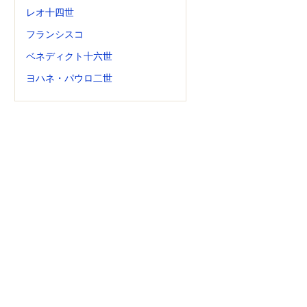
レオ十四世
フランシスコ
ベネディクト十六世
ヨハネ・パウロ二世