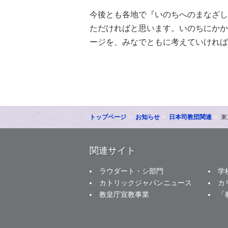
今後とも各地で『いのちへのまなざし
ただければと思います。いのちにかか
ージを、みなでともに考えていければ
トップページ
お知らせ
日本司教団関連
東
関連サイト
ラウダート・シ部門
学
カトリックジャパンニュース
カ
教皇庁宣教事業
「