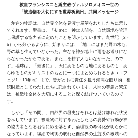
教皇フランシスコと総主教ヴァルソロメオス一世の
「被造物を大切にする世界祈願日」共同メッセージ
創造の物語は、自然界全体を見渡す展望をわたしたちに示し
てくれます。聖書は、「初めに」神は人間を、自然環境を管理
し保護する協力者に定めたことを明かしています。創世記（2・
5）から分かるように、始まりには、「地上にはまだ野の木も、
野の草も生えていなかった。主なる神が地上に雨をお送りにな
らなかったからである。また土を耕す人もいなかった」ので
す。地球は、「最後に」、天にあるものも地にあるものも、あ
らゆるものがキリストのもとに一つにまとめられるとき（エフ
ェソ1・10参照）まで、皆がともに責任を担う崇高な贈り物、相
続財産としてわたしたちに託されています。人間の尊厳と繁栄
は、被造物全体を大切にすることと深く結びついているので
す。
しかし「その間」、自然界の歴史はそれとは懸け離れた状況
を示しています。被造物に対するわたしたちの姿勢や行動が神
の協力者となる召命に影を落とす、倫理観の希薄化が明らかに
なっています。繊細で均衡の取れた自然界の生態系の破壊への