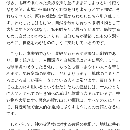
傾き、地球の限られた資源を操り意のままにしようという飽く
なき欲望、市場から際限なく利益を引き出そうとする強欲、そ
れらすべてが、原初の創造の計画からわたしたちを引き離しま
す。わたしたちはもはや、自然を分かち合うべき贈り物として
大切にするのではなく、私有財産だと思っています。保護する
ために自然とかかわるよりも、自分たちが構築したものを潤す
ために、自然をわがもののように支配しているのです。
こうした本来的でない世界観がもたらす結果は悲劇的であ
り、長く続きます。人間環境と自然環境はともに悪化します。
地球環境のそうした悪化は、もっとも傷つきやすい人々を苦し
めます。気候変動の影響は、だれよりもまず、地球の至るとこ
ろにいる貧しい暮らしをしている人々に及びます。責任をもっ
て地上の財を用いるというわたしたちの義務には、一人ひとり
の人間とすべての生き物への感謝と尊重も含まれています。被
造物を大切にする緊急の呼び出しと挑戦は、すべての人にとっ
て、持続可能で全人的な発展に尽くすようにとの要請となるの
です。
したがって、神の被造物に対する共通の危惧と、地球は共有