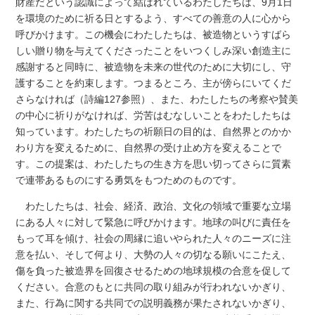
財産だという認識によって結ばれているわたしたちは、9月1日
を環境のために祈る日とするよう、すべての善意の人に心から
呼びかけます。この機会にわたしたちは、被造物というすばら
しい贈り物を与えてくださったことをいつくしみ深い創造主に
感謝すると同時に、被造物を未来の世代のために大切にし、守
護することを約束します。つまるところ、主が傍らにいてくだ
さらなければ（詩編127参照）、また、わたしたちの考察や賛美
の中心に祈りがなければ、労苦はむなしいことをわたしたちは
知っています。わたしたちの祈願日の目的は、自然界とのかか
わり方を変えるために、自然界の受け止め方を変えることで
す。この提案は、わたしたちの生き方を思い切ってさらに質素
で連帯あるものにする勇気をもつためのものです。
わたしたちは、社会、経済、政治、文化の領域で重要な立場
にある人々に対して緊急に呼びかけます。地球の叫びに責任を
もって耳を傾け、社会の周縁に追いやられた人々のニーズに注
意を払い、そして何より、大勢の人々の切なる願いにこたえ、
傷を負った被造界を回復させるための地球規模の合意を促して
ください。合意のもとに共同の取り組みが行われないかぎり、
また、行為に関する共同での説明義務が果たされないかぎり、