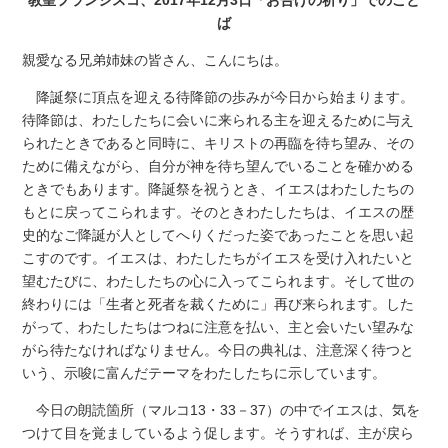
ば
親愛なる兄弟姉妹の皆さん、こんにちは。
降誕祭に頂点を迎える待降節の歩みが今日から始まります。
待降節は、わたしたちに会いに来られる主を迎えるために与え
られたときであると同時に、キリストの再臨を待ち望み、その
ために備えながら、自分が神を待ち望んでいることを確かめる
ときでもあります。降誕祭を祝うとき、イエスはわたしたちの
もとに戻ってこられます。そのときわたしたちは、イエスの歴
史的なご降誕が人としてへりくだった姿であったことを思い起
こすのです。イエスは、わたしたちがイエスを受け入れたいと
望むたびに、わたしたちの心に入ってこられます。そして世の
終わりには「生者と死者を裁くために」再び来られます。した
がって、わたしたちはつねに注意を払い、主と会いたい望みな
がら待たなければなりません。今日の典礼は、注意深く待つと
いう、示唆に富んだテーマをわたしたちに示しています。
今日の朗読箇所（マルコ13・33－37）の中でイエスは、気を
つけて目を覚ましているよう促します。そうすれば、主が戻ら