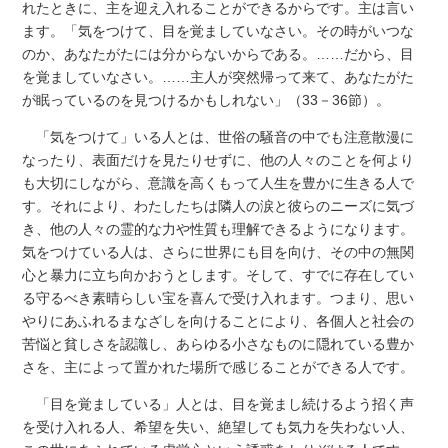
れたときに、主を迎え入れることができるからです。主は言い
ます。「気をつけて、目を覚ましていなさい。その時がいつな
のか、あなたがたには分からないからである。……だから、目
を覚ましていなさい。……主人が突然帰って来て、あなたがた
が眠っているのを見つけるかもしれない」（33－36節）。
「気をつけて」いる人とは、世俗の騒音の中でも注意散漫に
なったり、表面だけを見たりせずに、他の人々のことを何より
も大切にしながら、意識を高くもって人生を豊かに生きる人で
す。それにより、わたしたちは隣人の涙と彼らのニーズに気づ
き、他の人々の霊的な力や性質も理解できるようになります。
気をつけている人は、さらに世界にも目を向け、その中の無関
心と暴力に立ち向かおうとします。そして、すでに存在してい
る守るべき素晴らしい宝を喜んで受け入れます。つまり、思い
やりにあふれるまなざしを向けることにより、各個人と社会の
苦悩と貧しさを認識し、あらゆる小さなものに隠れている豊か
さを、主によって置かれた場所で感じることができる人です。
「目を覚ましている」人とは、目を覚まし続けるよう招く声
を受け入れる人、希望を失い、絶望しても気力を失わない人、