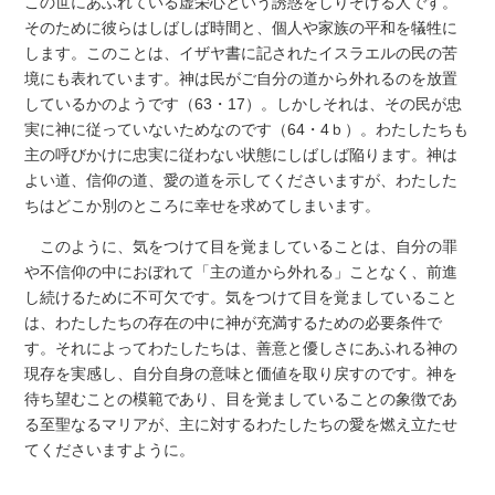
この世にあふれている虚栄心という誘惑をしりぞける人です。
そのために彼らはしばしば時間と、個人や家族の平和を犠牲に
します。このことは、イザヤ書に記されたイスラエルの民の苦
境にも表れています。神は民がご自分の道から外れるのを放置
しているかのようです（63・17）。しかしそれは、その民が忠
実に神に従っていないためなのです（64・4ｂ）。わたしたちも
主の呼びかけに忠実に従わない状態にしばしば陥ります。神は
よい道、信仰の道、愛の道を示してくださいますが、わたした
ちはどこか別のところに幸せを求めてしまいます。
このように、気をつけて目を覚ましていることは、自分の罪
や不信仰の中におぼれて「主の道から外れる」ことなく、前進
し続けるために不可欠です。気をつけて目を覚ましていること
は、わたしたちの存在の中に神が充満するための必要条件で
す。それによってわたしたちは、善意と優しさにあふれる神の
現存を実感し、自分自身の意味と価値を取り戻すのです。神を
待ち望むことの模範であり、目を覚ましていることの象徴であ
る至聖なるマリアが、主に対するわたしたちの愛を燃え立たせ
てくださいますように。