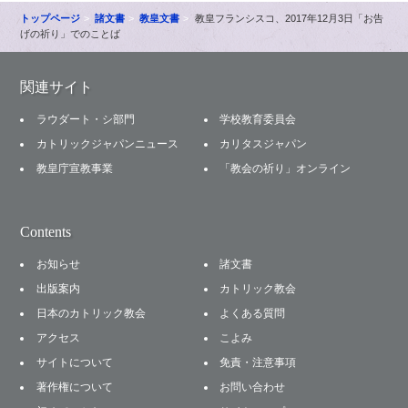
トップページ
諸文書
教皇文書
教皇フランシスコ、2017年12月3日「お告
げの祈り」でのことば
関連サイト
ラウダート・シ部門
学校教育委員会
カトリックジャパンニュース
カリタスジャパン
教皇庁宣教事業
「教会の祈り」オンライン
Contents
お知らせ
諸文書
出版案内
カトリック教会
日本のカトリック教会
よくある質問
アクセス
こよみ
サイトについて
免責・注意事項
著作権について
お問い合わせ