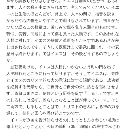
室から説教したりはしません。イエスは群衆のただ中におられ
ます。人々の真ん中におられます。考えてみてください。イエ
スの公生活のほとんどが、路上で、人々の間で、福音を説き、
からだや心の傷をいやすことで織りなされています。福音がた
びたび語るこの群衆は、苦しみで傷を負う人類そのものです。
苦悩、労苦、問題によって傷を負った人類です。このあわれな
人類に対して、イエスの解放と革新をもたらす力あるわざが差
し出されるのです。そうして夜更けまで群衆に囲まれ、その安
息日は終わります。ではイエスは、その後どうするのでしょう
か。
翌朝夜明け前、イエスは人目につかないよう町の門を出て、
人里離れたところに行って祈ります。そうしてイエスは、奇跡
とイエスのカリスマ的な力の意味に対する誤解である、成功者
を絶賛する光景から、ご自身とご自分の公生活とを逃れさせま
す。奇跡はまさに、信仰という応答を促す「しるし」です。そ
のしるしには必ず、照らしとなることばが伴っています。そし
て両方で、しるしとことばで、キリストの恵みによる神の力を
通して、信仰と回心を呼び起こすのです。
イエスがみ国を告げ知らせるのにもっともふさわしい場所は
路上だということが、今日の箇所（35―39節）の最後で示され