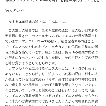
病人のいやし
愛する兄弟姉妹の皆さん、こんにちは。
この主日の福音では、ユダヤ教徒の週に一度の祝い日である
安息日に起きた、カファルナウムでのイエスの一日が描写され
ています（マルコ1・21―39参照）。福音記者マルコはここ
で、イエスのいやしのわざと、出会う人々の信仰の目覚めの関
係に焦点を当てています。確かに主は、あらゆる種類の病者に
お与えになったいやしのしるしを用い、その応答としての信仰
を呼び覚まそうとしておられます。
カファルナウムにおけるイエスの一日は、ペトロのしゅうと
めをいやすことから始まり、泊まっていた家の戸口に村中の人
が集まっている場面で終わります。身体的苦痛や精神的な苦し
みで傷を負った群衆は、いわば「重要な場」となっています。
そこにおいて、いやしと慰めのことばと行いによって成り立
つ、イエスの宣教が果たされるのです。イエスが救いをもたら
しに来たのは実験室にではありません。人から隔絶された実験