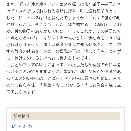
ます。町へと連れ戻そうとイエスを探しに来た弟子―弟子たち
はイエスが祈っておられる場所に行き、町に連れ戻そうとしま
した―に、イエスは何と答えたでしょうか。「近くのほかの町
や村へ行こう。そこでも、わたしは宣教する」（38節）。これ
が、神の御子のありかたでした。そしてこれが、その弟子たち
の道となるのです。キリスト者一人ひとりの歩む道もこうでな
ければなりません。路上は福音を喜んで知らせる場として、旅
する教会の使命を「進め」の標識の下に、決して立ち止まらず
に「動け」のしるしのもとに据えるものです。
おとめマリアの助けによって、わたしたちが聖霊の声に耳を
傾けることができますように。聖霊は、魂とからだの医者であ
るイエスのいやしのことばをすべての人に届けるために、人々
の間に自らが住まう幕屋をもっと張れるようにと教会を駆り立
てておられます。
新着情報
お知らせ一覧