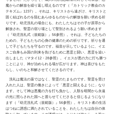
魔からの解放を繰り返し唱えるのです（『カトリック教会のカ
テキズム』1237）。それは、キリストから遠ざけ、キリストと
固く結ばれるのを阻むあらゆるものからの解放を願い求める祈
りです。幼児洗礼の場合にも、わたしたちはその子が原罪から
解放され、聖霊の宿り場として聖別されるよう願い求めます
（『幼児洗礼式（規範版）』56参照）。それは、子どもたちの
ための、子どもたちの心身の健康のための祈りです。祈りを通
して子どもたちを守るのです。福音が示しているように、イエ
スご自身もみ国の到来を告げるために悪霊と闘い、悪霊を追い
出しました（マタイ12・28参照）。イエスが悪の力に打ち勝つ
ことにより、神が治められる場が広がります。神は喜びをもた
らし、いのちと和解させてくださるのです。
洗礼は魔法の薬ではなく、聖霊のたまものです。聖霊を受け
入れた人は、聖霊の働きによって「悪霊と闘えるように」なり
ます。そして神は悪魔の力を打ち負かし、人類を暗闇から永遠
の光に照らされた国へと渡らせてくださると信じるようになり
ます（『幼児洗礼式（規範版）』56参照）。キリスト者の生活
はつねに誘惑に満たされていることを、わたしたちは自分の体