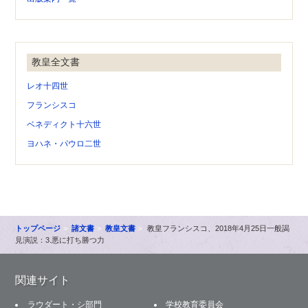
教皇全文書
レオ十四世
フランシスコ
ベネディクト十六世
ヨハネ・パウロ二世
トップページ
諸文書
教皇文書
教皇フランシスコ、2018年4月25日一般謁
見演説：3.悪に打ち勝つ力
関連サイト
ラウダート・シ部門
学校教育委員会