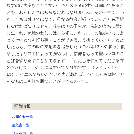
戻すのは大変なことですが、キリスト者の生活は闘いであるこ
とを、わたしたちは知らなければなりません。その一方で、わ
たしたちは独りではなく、母なる教会が祈っていることも理解
しなければなりません。教会はその子らが、洗礼のうちに新た
に生まれ、悪魔のわなにはまらずに、キリストの過越の力によ
ってそのわなを打ち砕くことができるよう祈っています。わた
したちも、この世の支配者を追放した（ヨハネ12・31参照）復
活したキリストによって強められ、信仰をもって聖パウロのこ
とばを繰り返すことができます。「わたしを強めてくださる方
のおかげで、わたしにはすべてが可能です」（フィリピ4・
13）。イエスからいただいた力があれば、わたしたちは皆、ど
んなものにも打ち勝つことができるのです。
新着情報
お知らせ一覧
諸文書一覧
出版案内一覧