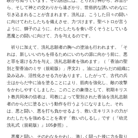
験から知っています。その誘惑には、とりわけ神から、み旨か
ら、そして神との交わりから遠ざかり、世俗的な誘いのわなに
引き込まれることが含まれます。洗礼は、こうした日々の闘い
に向けてわたしたちを備えさせ、力づけます。聖ペトロが言う
ように、獅子のように、わたしたちを食い尽くそうとしている
悪魔との闘いに向けて、力を与えるのです。
祈りに加えて、洗礼志願者の胸への塗油も行われます。「そ
れは、新しいいのちを得るためにいのちの源に向かう前に、悪
と罪を退ける力を与え、洗礼志願者を強めます」（「香油の聖
別と聖香油のミサ（規範版）」序文2）。油にはからだの組織に
染み込み、活性化させる力があります。したがって、古代の兵
士はからだ中に油を塗ることにより、筋肉を強化し、敵の攻撃
をかわしやすくしました。このことの象徴として、初期キリス
ト教共同体の信者は、司教によって聖別された香油を洗礼志願
者のからだに塗るという動作を行うようになりました。それ
は、悪と闘い、悪を打ち負かせるよう、救い主キリストの力が
わたしたちを強めることを表す「救いのしるし」です（『幼児
洗礼式（規範版）』105参照）。
悪魔と闘い、そのわなをかわし、激しく闘った後に力を取り