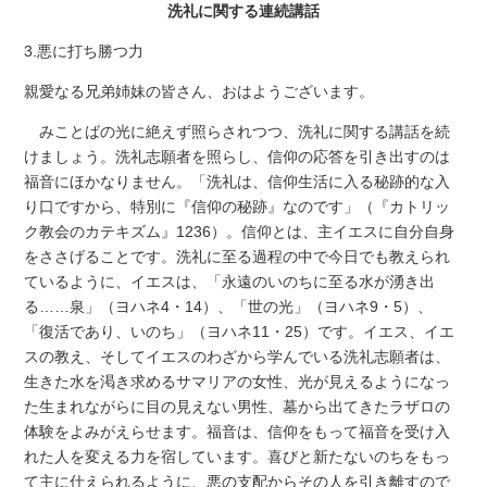
洗礼に関する連続講話
3.悪に打ち勝つ力
親愛なる兄弟姉妹の皆さん、おはようございます。
みことばの光に絶えず照らされつつ、洗礼に関する講話を続
けましょう。洗礼志願者を照らし、信仰の応答を引き出すのは
福音にほかなりません。「洗礼は、信仰生活に入る秘跡的な入
り口ですから、特別に『信仰の秘跡』なのです」（『カトリッ
ク教会のカテキズム』1236）。信仰とは、主イエスに自分自身
をささげることです。洗礼に至る過程の中で今日でも教えられ
ているように、イエスは、「永遠のいのちに至る水が湧き出
る……泉」（ヨハネ4・14）、「世の光」（ヨハネ9・5）、
「復活であり、いのち」（ヨハネ11・25）です。イエス、イエ
スの教え、そしてイエスのわざから学んでいる洗礼志願者は、
生きた水を渇き求めるサマリアの女性、光が見えるようになっ
た生まれながらに目の見えない男性、墓から出てきたラザロの
体験をよみがえらせます。福音は、信仰をもって福音を受け入
れた人を変える力を宿しています。喜びと新たないのちをもっ
て主に仕えられるように、悪の支配からその人を引き離すので