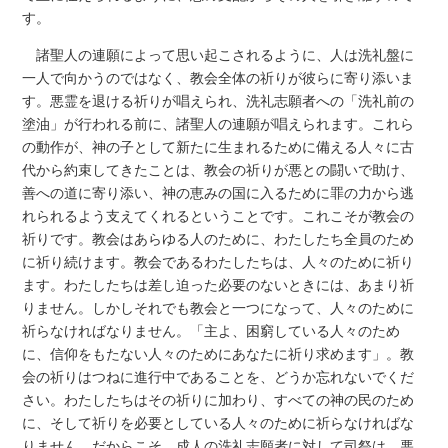
す。
諸聖人の連願によって思い起こされるように、人は洗礼盤に
一人で向かうのではなく、教会全体の祈りが彼らに寄り添いま
す。悪霊を退ける祈りが唱えられ、洗礼志願者への「洗礼前の
塗油」が行われる前に、諸聖人の連願が唱えられます。これら
の動作が、神の子として新たに生まれるために備える人々に古
代から約束してきたことは、教会の祈りが悪との闘いで助け、
善への道に寄り添い、神の恵みの国に入るために罪の力から逃
れられるよう支えてくれるということです。これこそが教会の
祈りです。教会はあらゆる人のために、わたしたち全員のため
に祈り続けます。教会であるわたしたちは、人々のために祈り
ます。わたしたちは差し迫った必要のないときには、あまり祈
りません。しかしそれでも教会と一つになって、人々のために
祈らなければなりません。「主よ、困窮している人々のため
に、信仰をもたない人々のためにあなたに祈り求めます」。教
会の祈りはつねに進行中であることを、どうか忘れないでくだ
さい。わたしたちはその祈りに加わり、すべての神の民のため
に、そして祈りを必要としている人々のために祈らなければな
りません。だからこそ、成人の洗礼志願者に対して司祭は、悪