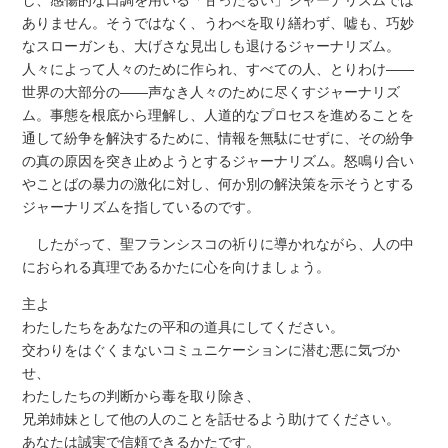
し、感傷的な口調を用いる「甘ったるい」ジャーナリズムでは
ありません。そうではなく、うわべを取り繕わず、嘘も、巧妙
なスローガンも、大げさな見出しも退けるジャーナリズム。
人々によって人々のために作られ、すべての人、とりわけ――
世界の大部分の――声なき人々のために尽くすジャーナリズ
ム。事態を根底から理解し、人道的なプロセスを進めることを
通して紛争を解決するために、情報を無駄にせずに、その紛争
の真の原因を突き止めようとするジャーナリズム。怒鳴り合い
やことばの暴力の激化に対し、何か別の解決策を示そうとする
ジャーナリズムを指しているのです。
したがって、聖フランシスコの祈りに導かれながら、人の中
におられる真理であるかたに心を向けましょう。
主よ
わたしたちをあなたの平和の道具にしてください。
交わりをはぐくまないコミュニケーションに潜む悪に気づか
せ、
わたしたちの判断から毒を取り除き、
兄弟姉妹として他の人のことを話せるよう助けてください。
あなたは誠実で信頼できるかたです。