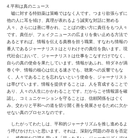
4.平和は真のニュース
嘘に対する特効薬は策略ではなく人です。つまり欲張らずに
他の人に耳を傾け、真理が表れるよう誠実な対話に努める
人々、さらには善に導かれ、ことばの使い方に責任をもつ人々
です。責任が、フェイクニュースの広まりを食い止める方法で
あるとすれば、情報を伝える責務を担う職業、すなわち情報の
番人であるジャーナリストはとりわけその責任を負います。現
代社会において、ジャーナリストは仕事をこなすだけでなく、
自らの真の使命を果たしています。情報があふれ、特ダネが渦
巻く中、情報の核心は伝える速さでも、聴衆への反響でもな
く、人々であることを忘れないという使命を、ジャーナリスト
は帯びています。情報を提供することは、人を育成することで
あり、人々の人生にかかわることです。だからこそ情報源を確
認し、コミュニケーションを守ることは、信頼関係をはぐく
み、交わりと平和への道を切り開く善を発展させるために欠か
せない真のプロセスなのです。
したがってわたしは、平和的ジャーナリズムを推し進めるよ
う呼びかけたいと思います。それは、深刻な問題の存在を否定