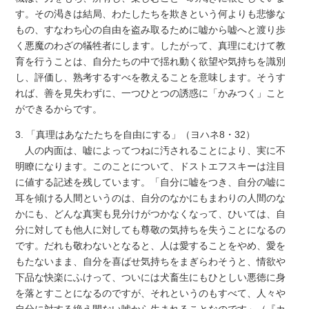
す。その渇きは結局、わたしたちを欺きという何よりも悲惨な
もの、すなわち心の自由を盗み取るために嘘から嘘へと渡り歩
く悪魔のわざの犠牲者にします。したがって、真理にむけて教
育を行うことは、自分たちの中で揺れ動く欲望や気持ちを識別
し、評価し、熟考するすべを教えることを意味します。そうす
れば、善を見失わずに、一つひとつの誘惑に「かみつく」こと
ができるからです。
3. 「真理はあなたたちを自由にする」（ヨハネ8・32）
人の内面は、嘘によってつねに汚されることにより、実に不
明瞭になります。このことについて、ドストエフスキーは注目
に値する記述を残しています。「自分に嘘をつき、自分の嘘に
耳を傾ける人間というのは、自分のなかにもまわりの人間のな
かにも、どんな真実も見分けがつかなくなって、ひいては、自
分に対しても他人に対しても尊敬の気持ちを失うことになるの
です。だれも敬わないとなると、人は愛することをやめ、愛を
もたないまま、自分を喜ばせ気持ちをまぎらわそうと、情欲や
下品な快楽にふけって、ついには犬畜生にもひとしい悪徳に身
を落とすことになるのですが、それというのもすべて、人々や
自分に対する絶え間ない嘘から生まれることなのです」（『カ