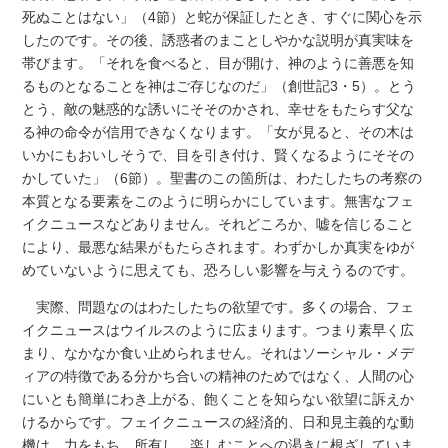
死ぬことはない」（4節）と蛇が保証したとき、すぐに関心を示
したのです。その後、誘惑者のまことしやかな説明が真実味を
帯びます。「それを食べると、目が開け、神のように善悪を知
るものとなることを神はご存じなのだ」（創世記3・5）。とう
とう、敵の魅惑的な誘いにそそのかされ、幸せをもたらす父な
る神の命令が信用できなくなります。「女が見ると、その木は
いかにもおいしそうで、目を引き付け、賢くなるようにそその
かしていた」（6節）。聖書のこの箇所は、わたしたちの考察の
本質となる要素をこのように明らかにしています。無害なフェ
イクニュースなどありません。それどころか、嘘を信じること
により、最悪な結果がもたらされます。わずかしか真実をゆが
めていないように思えても、恐ろしい影響を与えうるのです。
実際、問題なのはわたしたちの欲望です。多くの場合、フェ
イクニュースはウイルスのように広まります。つまり素早く広
まり、なかなか食い止められません。それはソーシャル・メデ
ィアの特徴である分かち合いの精神のためではなく、人間の心
にいとも簡単にわき上がる、飽くことを知らない欲望に訴えか
けるからです。フェイクニュースの経済的、日和見主義的な動
機は、力をもち、所有し、楽しむことへの渇きに根ざしていま