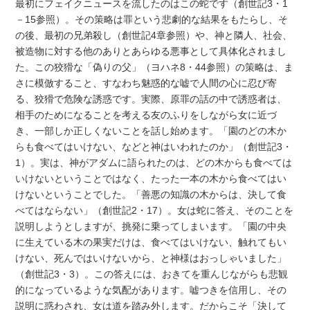
最初にフェイクニュースを流したのはこの蛇です（創世記3・1
－15参照）。その策略は罪という悲劇的な結果をもたらし、そ
の後、最初の兄弟殺し（創世記4章参照）や、神と隣人、社会、
被造物に対する他のありとあらゆる悪事として具体化されまし
た。この狡猾な「偽りの父」（ヨハネ8・44参照）の策略は、ま
さに模倣すること、すなわち魅惑的な嘘で人間の心に忍び寄
る、狡猾で危険な誘惑です。実際、原罪の話の中で誘惑者は、
相手のためになることを考える友のふりをしながら女に近づ
き、一部しか正しくないことを話し始めます。「園のどの木か
らも食べてはいけない、などと神はいわれたのか」（創世記3・
1）。実は、神がアダムに語られたのは、どの木からも食べては
いけないということではなく、たった一本の木から食べてはい
けないということでした。「善悪の知識の木からは、決して食
べてはならない」（創世記2・17）。女は蛇に答え、そのことを
説明しようとしますが、挑発に乗ってしまいます。「園の中央
に生えている木の果実だけは、食べてはいけない、触れてもい
けない、死んではいけないから、と神様はおっしゃいました」
（創世記3・3）。この答えには、おきてを重んじながらも悲観
的になっているような気配があります。嘘つきを信用し、その
説明に惑わされ、女は道を踏み外します。だからこそ「決して