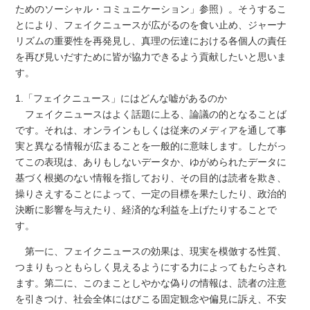
ためのソーシャル・コミュニケーション」参照）。そうするこ
とにより、フェイクニュースが広がるのを食い止め、ジャーナ
リズムの重要性を再発見し、真理の伝達における各個人の責任
を再び見いだすために皆が協力できるよう貢献したいと思いま
す。
1.「フェイクニュース」にはどんな嘘があるのか
フェイクニュースはよく話題に上る、論議の的となることば
です。それは、オンラインもしくは従来のメディアを通して事
実と異なる情報が広まることを一般的に意味します。したがっ
てこの表現は、ありもしないデータか、ゆがめられたデータに
基づく根拠のない情報を指しており、その目的は読者を欺き、
操りさえすることによって、一定の目標を果たしたり、政治的
決断に影響を与えたり、経済的な利益を上げたりすることで
す。
第一に、フェイクニュースの効果は、現実を模倣する性質、
つまりもっともらしく見えるようにする力によってもたらされ
ます。第二に、このまことしやかな偽りの情報は、読者の注意
を引きつけ、社会全体にはびこる固定観念や偏見に訴え、不安