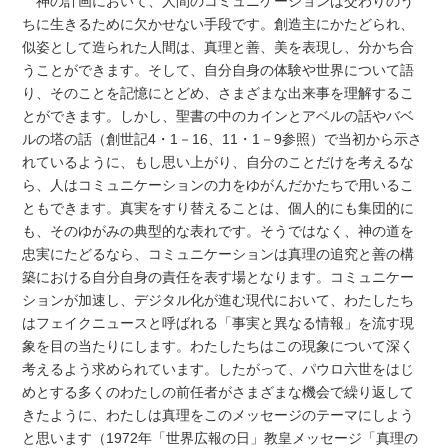
神の計画において、人間のコミュニケーションは交わりのう
ちに生きるために欠かせない手段です。創造主にかたどられ、
似姿として造られた人間は、真理と善、美を表現し、分かち合
うことができます。そして、自分自身の体験や世界について語
り、そのことを記憶にとどめ、さまざまな出来事を理解するこ
とができます。しかし、聖書の中のカインとアベルの話やバベ
ルの塔の話（創世記4・1－16、11・1－9参照）で当初から示さ
れているように、もし思い上がり、自分のことだけを考えるな
ら、人はコミュニケーションの力をゆがんだかたちで用いるこ
ともできます。真実をすり替えることは、個人的にも集団的に
も、そのゆがみの典型的な表れです。そうではなく、神の道を
忠実にたどるなら、コミュニケーションは真理の追究と善の構
築における自分自身の責任を表す場となります。コミュニケー
ションが加速し、デジタル化が進む現代において、わたしたち
はフェイクニュースと呼ばれる「事実と異なる情報」を流す現
象を目の当たりにします。わたしたちはこの現象について深く
考えるよう求められています。したがって、パウロ六世をはじ
めとする多くのわたしの前任者がさまざまな機会で繰り返して
きたように、わたしは真理をこのメッセージのテーマにしよう
と思います（1972年「世界広報の日」教皇メッセージ「真理の