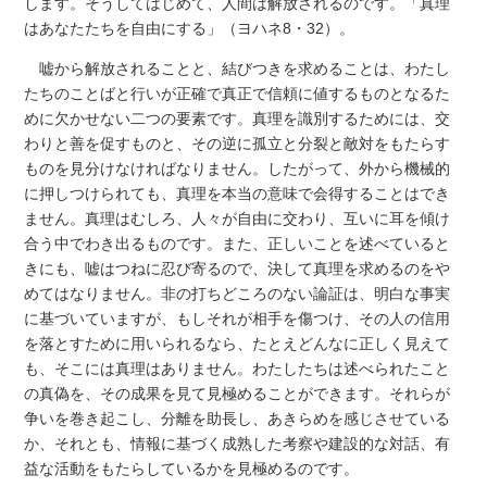
します。そうしてはじめて、人間は解放されるのです。「真理
はあなたたちを自由にする」（ヨハネ8・32）。
嘘から解放されることと、結びつきを求めることは、わたし
たちのことばと行いが正確で真正で信頼に値するものとなるた
めに欠かせない二つの要素です。真理を識別するためには、交
わりと善を促すものと、その逆に孤立と分裂と敵対をもたらす
ものを見分けなければなりません。したがって、外から機械的
に押しつけられても、真理を本当の意味で会得することはでき
ません。真理はむしろ、人々が自由に交わり、互いに耳を傾け
合う中でわき出るものです。また、正しいことを述べていると
きにも、嘘はつねに忍び寄るので、決して真理を求めるのをや
めてはなりません。非の打ちどころのない論証は、明白な事実
に基づいていますが、もしそれが相手を傷つけ、その人の信用
を落とすために用いられるなら、たとえどんなに正しく見えて
も、そこには真理はありません。わたしたちは述べられたこと
の真偽を、その成果を見て見極めることができます。それらが
争いを巻き起こし、分離を助長し、あきらめを感じさせている
か、それとも、情報に基づく成熟した考察や建設的な対話、有
益な活動をもたらしているかを見極めるのです。