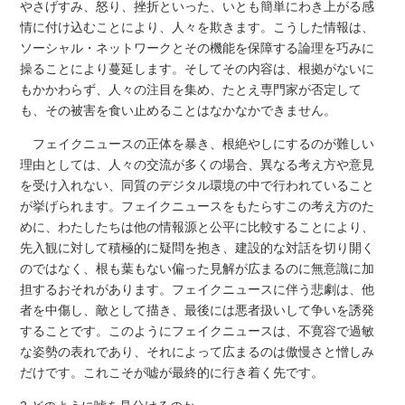
やさげすみ、怒り、挫折といった、いとも簡単にわき上がる感
情に付け込むことにより、人々を欺きます。こうした情報は、
ソーシャル・ネットワークとその機能を保障する論理を巧みに
操ることにより蔓延します。そしてその内容は、根拠がないに
もかかわらず、人々の注目を集め、たとえ専門家が否定して
も、その被害を食い止めることはなかなかできません。
フェイクニュースの正体を暴き、根絶やしにするのが難しい
理由としては、人々の交流が多くの場合、異なる考え方や意見
を受け入れない、同質のデジタル環境の中で行われていること
が挙げられます。フェイクニュースをもたらすこの考え方のた
めに、わたしたちは他の情報源と公平に比較することにより、
先入観に対して積極的に疑問を抱き、建設的な対話を切り開く
のではなく、根も葉もない偏った見解が広まるのに無意識に加
担するおそれがあります。フェイクニュースに伴う悲劇は、他
者を中傷し、敵として描き、最後には悪者扱いして争いを誘発
することです。このようにフェイクニュースは、不寛容で過敏
な姿勢の表れであり、それによって広まるのは傲慢さと憎しみ
だけです。これこそが嘘が最終的に行き着く先です。