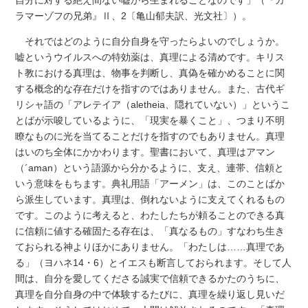
ラマーゾフの兄弟』Ⅱ、2〔亀山郁夫訳、光文社〕）。
それではどのように自分自身を守ったらよいのでしょうか。
嘘というウイルスへの特効薬は、真理による清めです。キリス
ト教における真理は、物事を判断し、真偽を確かめることに関
する概念的な存在だけを指すのではありません。また、古代ギ
リシャ語の「アレテイア（aletheia、隠れていない）」というこ
とばが示唆しているように、「現実を暴くこと」、つまり不明
瞭なものに光を当てることだけを指すのでもありません。真理
はいのち全体にかかわります。聖書において、真理はアマン
（´aman）という語源から分かるように、支え、連帯、信頼と
いう意味をもちます。典礼用語「アーメン」は、このことばか
ら派生しています。真理は、倒れないように支えてくれるもの
です。このように考えると、わたしたちが頼ることのできる真
に信頼に値する確固たる存在は、「真なるもの」すなわち生き
ておられる神よりほかにありません。「わたしは……真理であ
る」（ヨハネ14・6）とイエスも断言しておられます。そして人
間は、自分を愛してくださる誠実で信頼できるかたのうちに、
真理を自分自身の中で体験するたびに、真理を繰り返し見いだ