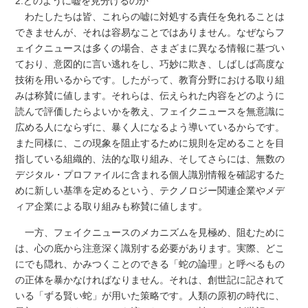
2.どのように嘘を見分けるのか
わたしたちは皆、これらの嘘に対処する責任を免れることは
できませんが、それは容易なことではありません。なぜならフ
ェイクニュースは多くの場合、さまざまに異なる情報に基づい
ており、意図的に言い逃れをし、巧妙に欺き、しばしば高度な
技術を用いるからです。したがって、教育分野における取り組
みは称賛に値します。それらは、伝えられた内容をどのように
読んで評価したらよいかを教え、フェイクニュースを無意識に
広める人にならずに、暴く人になるよう導いているからです。
また同様に、この現象を阻止するために規則を定めることを目
指している組織的、法的な取り組み、そしてさらには、無数の
デジタル・プロファイルに含まれる個人識別情報を確認するた
めに新しい基準を定めるという、テクノロジー関連企業やメデ
ィア企業による取り組みも称賛に値します。
一方、フェイクニュースのメカニズムを見極め、阻むために
は、心の底から注意深く識別する必要があります。実際、どこ
にでも隠れ、かみつくことのできる「蛇の論理」と呼べるもの
の正体を暴かなければなりません。それは、創世記に記されて
いる「ずる賢い蛇」が用いた策略です。人類の原初の時代に、