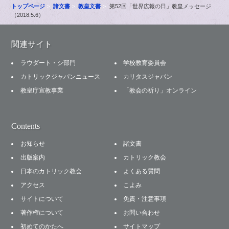
トップページ
諸文書
教皇文書
第52回「世界広報の日」教皇メッセージ
（2018.5.6）
関連サイト
ラウダート・シ部門
学校教育委員会
カトリックジャパンニュース
カリタスジャパン
教皇庁宣教事業
「教会の祈り」オンライン
Contents
お知らせ
諸文書
出版案内
カトリック教会
日本のカトリック教会
よくある質問
アクセス
こよみ
サイトについて
免責・注意事項
著作権について
お問い合わせ
初めてのかたへ
サイトマップ