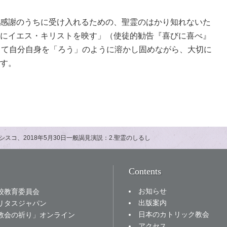
感謝のうちに受け入れるための、聖霊のはかり知れないた
にイエス・キリストを映す」（使徒的勧告『喜びに喜べ』
って自分自身を「ろう」のように溶かし固めながら、大切に
す。
シスコ、2018年5月30日一般謁見演説：2.聖霊のしるし
Contents
お知らせ
校教育委員会
出版案内
リタスジャパン
日本のカトリック教会
教会の祈り」オンライン
アクセス