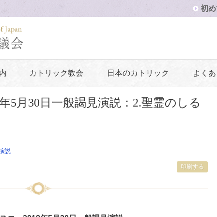
初め
内
カトリック教会
日本のカトリック
よくあ
年5月30日一般謁見演説：2.聖霊のしる
演説
印刷する