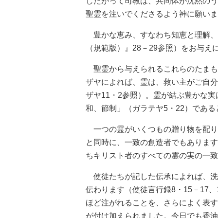
したがって司教は、共同体が沈黙のう
聖霊を注いでくださるよう神に願いま
豊かな恵み、すなわち知恵と理解、
（規範版）』28－29参照）をお与え
聖霊から与えられるこれらのたまも
ザヤによれば、霊は、救い主がご自分
ザヤ11・2参照）。霊が結ぶ豊かな
和、節制」（ガラテヤ5・22）であ
一つの霊がいくつもの贈り物を配り
と同時に、一致の創造者でもあります
ちキリスト者のすべての霊の実の一致
使徒たちが記した伝承によれば、洗
伝わります（使徒言行録8・15－17
ほど注がれることを、さらによく表す
が付け加えられました。今日でも香油