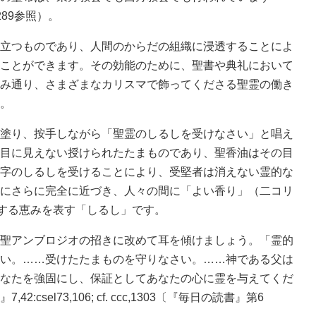
89参照）。
立つものであり、人間のからだの組織に浸透することによ
ことができます。その効能のために、聖書や典礼において
み通り、さまざまなカリスマで飾ってくださる聖霊の働き
。
塗り、按手しながら「聖霊のしるしを受けなさい」と唱え
目に見えない授けられたたまものであり、聖香油はその目
字のしるしを受けることにより、受堅者は消えない霊的な
にさらに完全に近づき、人々の間に「よい香り」（二コリ
にする恵みを表す「しるし」です。
聖アンブロジオの招きに改めて耳を傾けましょう。「霊的
い。……受けたたまものを守りなさい。……神である父は
なたを強固にし、保証としてあなたの心に霊を与えてくだ
sel73,106; cf. ccc,1303〔『毎日の読書』第6