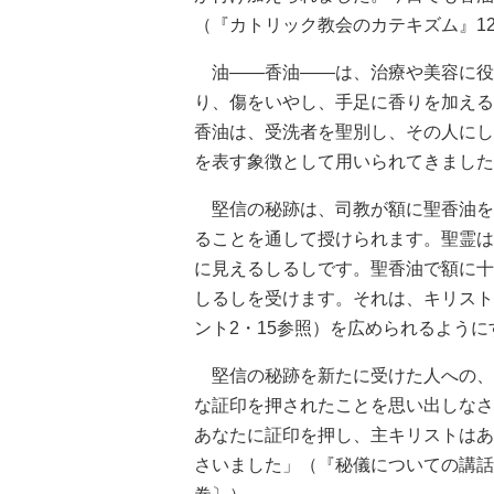
（『カトリック教会のカテキズム』12
油――香油――は、治療や美容に役
り、傷をいやし、手足に香りを加える
香油は、受洗者を聖別し、その人にし
を表す象徴として用いられてきました
堅信の秘跡は、司教が額に聖香油を
ることを通して授けられます。聖霊は
に見えるしるしです。聖香油で額に十
しるしを受けます。それは、キリスト
ント2・15参照）を広められるよう
堅信の秘跡を新たに受けた人への、
な証印を押されたことを思い出しなさ
あなたに証印を押し、主キリストはあ
さいました」（『秘儀についての講話』7,42:c