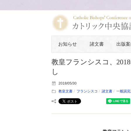
お知らせ
諸文書
出版案
教皇フランシスコ、2018
し
2018/05/30
教皇文書
フランシスコ
諸文書
一般謁見