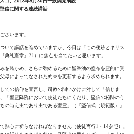
スコ、2018年5月30日一般謁見演説
堅信に関する連続講話
ございます。
ついて講話を進めていますが、今日は「この秘跡とキリス
『典礼憲章』71）に焦点を当てたいと思います。
みを確かめ、さらに強めるために聖香油の塗布を霊的に受
父母によってなされた約束を更新するよう求められます。
しての信仰を宣言し、司教の問いかけに対して「信じま
、「聖霊降臨において使徒たちにくだり、堅信の秘跡のう
ちの与え主であり主である聖霊」（『堅信式（規範版）』
熱心に祈らなければなりません（使徒言行1・14参照）。