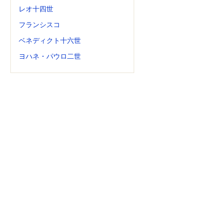
レオ十四世
フランシスコ
ベネディクト十六世
ヨハネ・パウロ二世