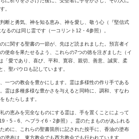
ちに祈りをささげた後に、受堅者に手をかざし、その人に
す。
判断と勇気、神を知る恵み、神を愛し、敬う心（『堅信式
になるのは同じ霊です（一コリント12・4参照）。
のに関する聖書の一節が、先ほど読まれました。預言者イ
の使命を果たせるよう、これらの7つの徳を注ぎました（イ
実は「愛であり、喜び、平和、寛容、親切、善意、誠実、柔
ると、聖パウロも記しています。
、一つの教会を豊かにします。霊は多様性の作り手である
。霊は多種多様な豊かさを与えると同時に、調和、すなわ
をもたらします。
礼の恵みを完全なものにする霊は、手を置くことによって
、19・5－6、ヘブライ6・2参照）。霊のたまものがあふれる
ために、これらの聖書箇所に記された按手に、香油の塗布
の塗布は、東方教会でも西方教会でも行われています