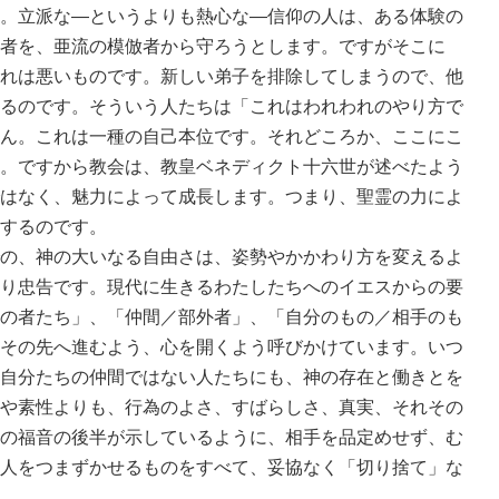
。立派な―というよりも熱心な―信仰の人は、ある体験の
者を、亜流の模倣者から守ろうとします。ですがそこに
れは悪いものです。新しい弟子を排除してしまうので、他
るのです。そういう人たちは「これはわれわれのやり方で
ん。これは一種の自己本位です。それどころか、ここにこ
。ですから教会は、教皇ベネディクト十六世が述べたよう
はなく、魅力によって成長します。つまり、聖霊の力によ
するのです。
の、神の大いなる自由さは、姿勢やかかわり方を変えるよ
り忠告です。現代に生きるわたしたちへのイエスからの要
の者たち」、「仲間／部外者」、「自分のもの／相手のも
その先へ進むよう、心を開くよう呼びかけています。いつ
自分たちの仲間ではない人たちにも、神の存在と働きとを
や素性よりも、行為のよさ、すばらしさ、真実、それその
の福音の後半が示しているように、相手を品定めせず、む
人をつまずかせるものをすべて、妥協なく「切り捨て」な