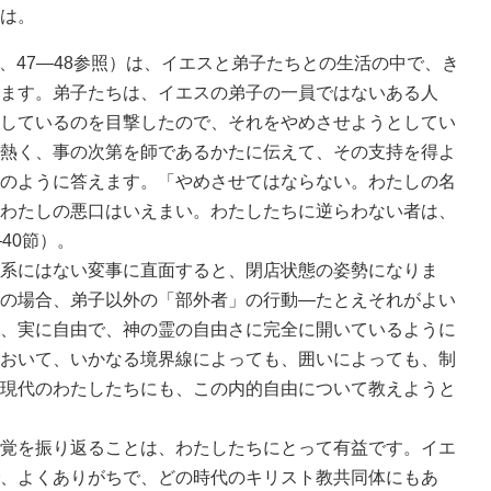
は。
5、47―48参照）は、イエスと弟子たちとの生活の中で、き
ます。弟子たちは、イエスの弟子の一員ではないある人
しているのを目撃したので、それをやめさせようとしてい
熱く、事の次第を師であるかたに伝えて、その支持を得よ
のように答えます。「やめさせてはならない。わたしの名
わたしの悪口はいえまい。わたしたちに逆らわない者は、
40節）。
系にはない変事に直面すると、閉店状態の姿勢になりま
の場合、弟子以外の「部外者」の行動―たとえそれがよい
、実に自由で、神の霊の自由さに完全に開いているように
おいて、いかなる境界線によっても、囲いによっても、制
現代のわたしたちにも、この内的自由について教えようと
覚を振り返ることは、わたしたちにとって有益です。イエ
、よくありがちで、どの時代のキリスト教共同体にもあ