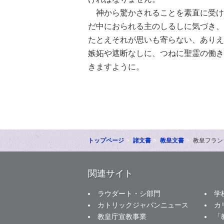
神から驚かされることを素直に受け
だ中におられる主のしるしに気づき、
たとえそれが思いも寄らない、ありえ
嫉妬や遮断なしに、つねに聖霊の働き
きますように。
トップページ
諸文書
教皇文書
教皇フラン
関連サイト
ラウダート・シ部門
学
カトリックジャパンニュース
カ
教皇庁宣教事業
「