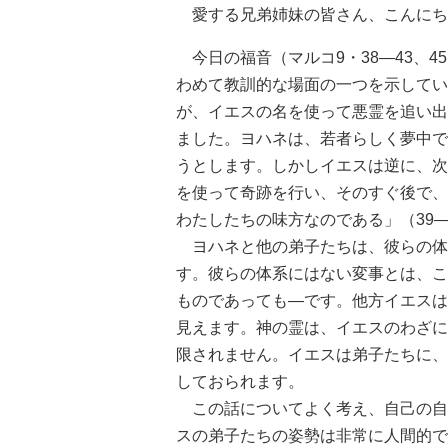
愛する兄弟姉妹の皆さん、こんにち
今日の福音（マルコ9・38―43、4
わめて教訓的な場面の一つを示してい
が、イエスの名を使って悪霊を追い出
ました。ヨハネは、若者らしく夢中で
うとします。しかしイエスは逆に、次
を使って奇跡を行い、そのすぐ後で、
わたしたちの味方なのである」（39―
ヨハネと他の弟子たちは、彼らの体
す。彼らの体系にはない変事とは、こ
ものであっても―です。他方イエスは
見えます。神の霊は、イエスのわざに
限されません。イエスは弟子たちに、
しておられます。
この話についてよく考え、自己の自
スの弟子たちの姿勢は非常に人間的で