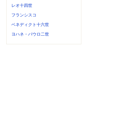
レオ十四世
フランシスコ
ベネディクト十六世
ヨハネ・パウロ二世