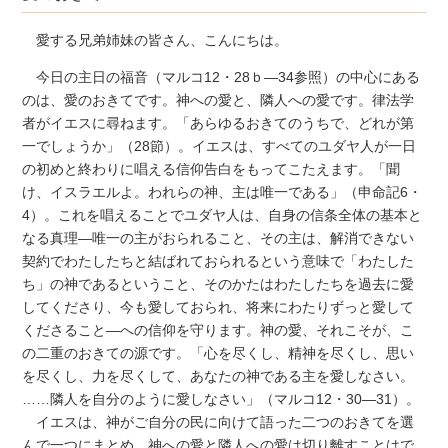
愛する兄弟姉妹の皆さん、こんにちは。
今日の主日の福音（マルコ12・28ｂ―34参照）の中心にある
のは、愛のおきてです。神への愛と、隣人への愛です。律法学
者がイエスに尋ねます。「あらゆるおきてのうちで、どれが第
一でしょうか」（28節）。イエスは、すべてのユダヤ人が一日
の初めと終わりに唱える信仰告白をもってこたえます。「聞
け、イスラエルよ。われらの神、主は唯一である」（申命記6・
4）。これを唱えることでユダヤ人は、自身の信条全体の基本と
なる真理―唯一の主がおられること、その主は、解消できない
契約でわたしたちと結ばれておられるという意味で「わたした
ち」の神であるということ、そのかたはわたしたちを過去に愛
してくださり、今も愛しておられ、将来にわたりずっと愛して
くださること―への信仰を守ります。神の愛、それこそが、こ
の二重のおきての源です。「心を尽くし、精神を尽くし、思い
を尽くし、力を尽くして、あなたの神である主を愛しなさい。
……隣人を自分のように愛しなさい」（マルコ12・30―31）。
イエスは、神がご自分の民に向けて語った二つのおきてを選
んで一つにまとめ、神への愛と隣人への愛は切り離すことはで