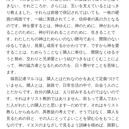
きない、それどころか、さらには、互いを支えているとはっき
り教えました。それらは前後で併記されてはいても、一枚の硬
貨の両面です。一緒に実践されてこそ、信仰者の真の力となる
のです。神を愛するとは、神ゆえに、神のために、神がおられ
ることのために、神が行われることのために、生きることで
す。わたしたちの神はためらいのない贈与であり、際限のない
ゆるしであり、発展し成長するかかわりです。ですから神を愛
することは、ためらうことなく隣人に奉仕し、際限なくゆるそ
うと努め、交わりと兄弟愛という結びつきをはぐくむことによ
って、神の協力者となるための力を、日々費やすことを意味し
ます。
福音記者マルコは、隣人とはだれなのかをあえて定義づけて
いません。隣人とは、旅路で、日常生活の中で、出会う人のこ
とだからです。自分の隣人は、えり好みするものではないので
す。それはキリスト教的ではありません。前もって選んでおい
た人がわたしの隣人だと思います―だめです。それはキリスト
教らしからぬもの、異教徒の考えです。そうではなく、隣人を
見るための目と、その人にとってよいことを望む心をもつこと
なのです。イエスのまなざしで見るよう訓練を積めば、困窮し