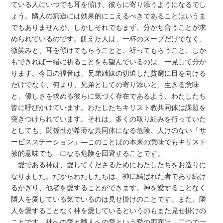
ている人にいつでも耳を傾け、彼らに寄り添うようになるでし
ょう。隣人の窮迫には効果的にこえるべきであることはいうま
でもありませんが、しかしそれでもまず、分かち合うことが求
められているのです。飢えた人は、一杯のスープだけでなく、
微笑みと、耳を傾けてもらうことと、祈ってもらうこと、しか
もできれば一緒に祈ることをも望んでいるのは、一見して分か
ります。今日の福音は、兄弟姉妹の切迫した貧窮に目を向ける
だけでなく、何より、兄弟としての寄り添いと、生きる意味
と、優しさを求める彼らに気づく存在であるよう、わたしたち
皆に呼びかけています。わたしたちキリスト教共同体は課題を
突きつけられています。それは、多くの取り組みを行っていた
としても、関係性が希薄な共同体になる危険、人けのない「サ
ービスステーション」―このことばの本来の意味でもキリスト
教的意味でも―になる危険を回避することです。
愛である神は、愛してくださるためにわたしたちをお造りに
なりました。だからわたしたちは、神に結ばれた者であり続け
るかぎり、他者を愛することができます。神を愛することなく
隣人を愛している気でいるのは見せ掛けのことです。また、隣
人を愛することなく神を愛しているというのもまた見せ掛けの
ことです。神への愛と隣人への愛という愛の両面は、二つで一