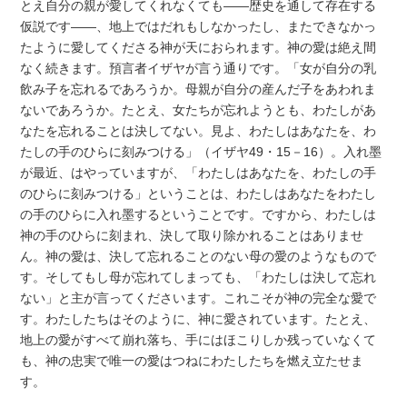
とえ自分の親が愛してくれなくても――歴史を通して存在する
仮説です――、地上ではだれもしなかったし、またできなかっ
たように愛してくださる神が天におられます。神の愛は絶え間
なく続きます。預言者イザヤが言う通りです。「女が自分の乳
飲み子を忘れるであろうか。母親が自分の産んだ子をあわれま
ないであろうか。たとえ、女たちが忘れようとも、わたしがあ
なたを忘れることは決してない。見よ、わたしはあなたを、わ
たしの手のひらに刻みつける」（イザヤ49・15－16）。入れ墨
が最近、はやっていますが、「わたしはあなたを、わたしの手
のひらに刻みつける」ということは、わたしはあなたをわたし
の手のひらに入れ墨するということです。ですから、わたしは
神の手のひらに刻まれ、決して取り除かれることはありませ
ん。神の愛は、決して忘れることのない母の愛のようなもので
す。そしてもし母が忘れてしまっても、「わたしは決して忘れ
ない」と主が言ってくださいます。これこそが神の完全な愛で
す。わたしたちはそのように、神に愛されています。たとえ、
地上の愛がすべて崩れ落ち、手にはほこりしか残っていなくて
も、神の忠実で唯一の愛はつねにわたしたちを燃え立たせま
す。