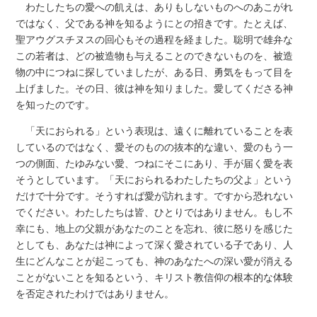
わたしたちの愛への飢えは、ありもしないものへのあこがれ
ではなく、父である神を知るようにとの招きです。たとえば、
聖アウグスチヌスの回心もその過程を経ました。聡明で雄弁な
この若者は、どの被造物も与えることのできないものを、被造
物の中につねに探していましたが、ある日、勇気をもって目を
上げました。その日、彼は神を知りました。愛してくださる神
を知ったのです。
「天におられる」という表現は、遠くに離れていることを表
しているのではなく、愛そのものの抜本的な違い、愛のもう一
つの側面、たゆみない愛、つねにそこにあり、手が届く愛を表
そうとしています。「天におられるわたしたちの父よ」という
だけで十分です。そうすれば愛が訪れます。ですから恐れない
でください。わたしたちは皆、ひとりではありません。もし不
幸にも、地上の父親があなたのことを忘れ、彼に怒りを感じた
としても、あなたは神によって深く愛されている子であり、人
生にどんなことが起こっても、神のあなたへの深い愛が消える
ことがないことを知るという、キリスト教信仰の根本的な体験
を否定されたわけではありません。