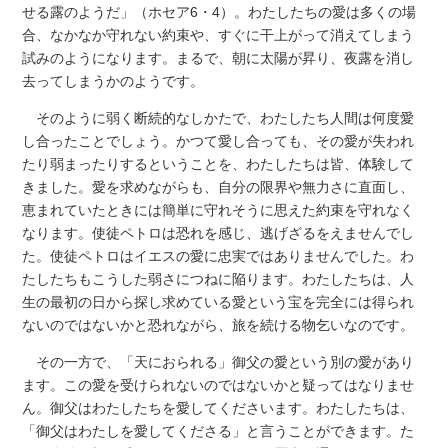
せる露のようだ」（ホセア6・4）。わたしたちの愛は多くの場
合、なかなか守れない約束や、すぐに干上がって消えてしまう
試みのようになります。まるで、朝に太陽が昇り、夜露を消し
去ってしまうかのようです。
そのように弱く断続的なしかたで、わたしたち人間は何度愛
し合ったことでしょう。かつて愛し合っても、その愛が失われ
たり弱まったりするということを、わたしたちは皆、体験して
きました。愛を求めながらも、自分の限界や無力さに直面し、
恵まれていたときには簡単に守れそうに思えた約束を守れなく
なります。使徒ペトロは恐れを感じ、逃げざるをえませんでし
た。使徒ペトロはイエスの愛に忠実ではありませんでした。わ
たしたちもこうした弱さにつねに陥ります。わたしたちは、人
生の最初の日から探し求めている愛という宝を完全には得られ
ないのではないかと恐れながら、旅を続ける物乞いなのです。
その一方で、「天におられる」御父の愛という別の愛があり
ます。この愛を受けられないのではないかと疑ってはなりませ
ん。御父はわたしたちを愛してくださいます。わたしたちは、
「御父はわたしを愛してくださる」と言うことができます。た