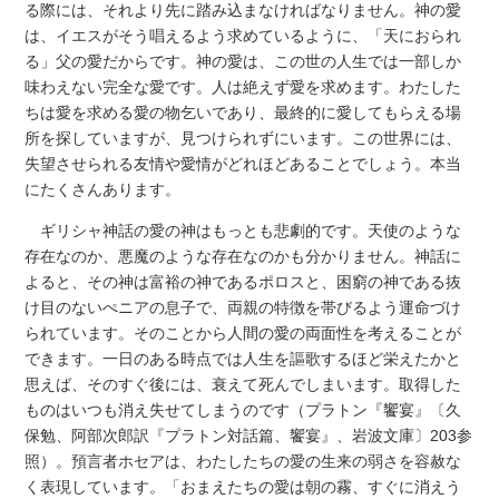
る際には、それより先に踏み込まなければなりません。神の愛
は、イエスがそう唱えるよう求めているように、「天におられ
る」父の愛だからです。神の愛は、この世の人生では一部しか
味わえない完全な愛です。人は絶えず愛を求めます。わたした
ちは愛を求める愛の物乞いであり、最終的に愛してもらえる場
所を探していますが、見つけられずにいます。この世界には、
失望させられる友情や愛情がどれほどあることでしょう。本当
にたくさんあります。
ギリシャ神話の愛の神はもっとも悲劇的です。天使のような
存在なのか、悪魔のような存在なのかも分かりません。神話に
よると、その神は富裕の神であるポロスと、困窮の神である抜
け目のないぺニアの息子で、両親の特徴を帯びるよう運命づけ
られています。そのことから人間の愛の両面性を考えることが
できます。一日のある時点では人生を謳歌するほど栄えたかと
思えば、そのすぐ後には、衰えて死んでしまいます。取得した
ものはいつも消え失せてしまうのです（プラトン『饗宴』〔久
保勉、阿部次郎訳『プラトン対話篇、饗宴』、岩波文庫〕203参
照）。預言者ホセアは、わたしたちの愛の生来の弱さを容赦な
く表現しています。「おまえたちの愛は朝の霧、すぐに消えう