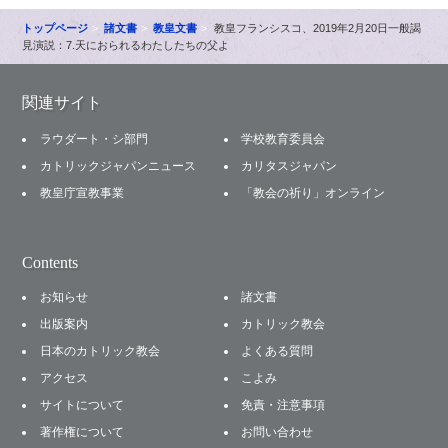
トップページ
諸文書
教皇文書
教皇フランシスコ、2019年2月20日一般謁
見演説：7.天におられるわたしたちの父よ
関連サイト
ラウダート・シ部門
学校教育委員会
カトリックジャパンニュース
カリタスジャパン
教皇庁宣教事業
「教会の祈り」オンライン
Contents
お知らせ
諸文書
出版案内
カトリック教会
日本のカトリック教会
よくある質問
アクセス
こよみ
サイトについて
免責・注意事項
著作権について
お問い合わせ