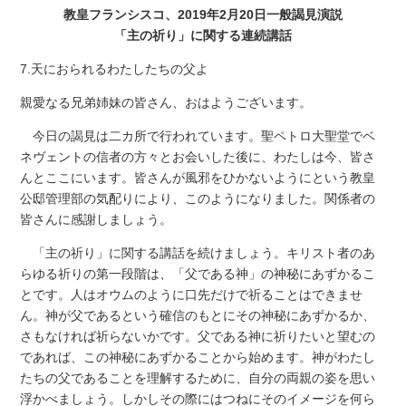
教皇フランシスコ、2019年2月20日一般謁見演説
「主の祈り」に関する連続講話
7.天におられるわたしたちの父よ
親愛なる兄弟姉妹の皆さん、おはようございます。
今日の謁見は二カ所で行われています。聖ペトロ大聖堂でベ
ネヴェントの信者の方々とお会いした後に、わたしは今、皆さ
んとここにいます。皆さんが風邪をひかないようにという教皇
公邸管理部の気配りにより、このようになりました。関係者の
皆さんに感謝しましょう。
「主の祈り」に関する講話を続けましょう。キリスト者のあ
らゆる祈りの第一段階は、「父である神」の神秘にあずかるこ
とです。人はオウムのように口先だけで祈ることはできませ
ん。神が父であるという確信のもとにその神秘にあずかるか、
さもなければ祈らないかです。父である神に祈りたいと望むの
であれば、この神秘にあずかることから始めます。神がわたし
たちの父であることを理解するために、自分の両親の姿を思い
浮かべましょう。しかしその際にはつねにそのイメージを何ら