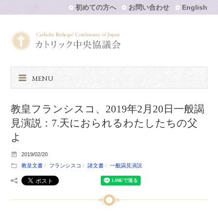
初めての方へ
お問い合わせ
English
MENU
教皇フランシスコ、2019年2月20日一般謁
見演説：7.天におられるわたしたちの父
よ
2019/02/20
教皇文書
フランシスコ
諸文書
一般謁見演説