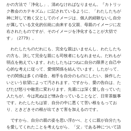
かの方法で「浄化し」、清めなければなりません。『カトリッ
ク教会のカテキズム』に記されているように、「わたしたちが
神に対して抱く父としてのイメージは、個人的経験ないし自分
が属している文化的伝統に由来する父親、母親のイメージに左
右されたものですが、そのイメージを浄化することが大切で
す」（2779）。
わたしたちのだれにも、完全な親はいませんし、わたしたち
の方も、決して完全な親にも司牧者にもなれません。だれもが
弱点を抱えています。わたしたちはつねに自分の限界と自己中
心的な考えに従って、愛情関係を結んでいます。したがって、
その関係は多くの場合、相手を自分のものにしたい、操作した
いという欲望によって汚されます。ですから、愛の告白は、た
びたび怒りや敵意に変わります。先週には深く愛し合っていた
人たちが、今は死ぬほど憎み合っていることなど、日常茶飯事
です。わたしたちは皆、自分の中に悪くて苦い根をもってお
り、ときどきその根が出てきて害を加えるのです。
ですから、自分の親の姿を思い浮かべ、とくに親が自分たち
を愛してくれたことを考えながら、「父」である神について語