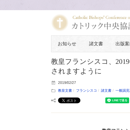
お知らせ
諸文書
出版案
教皇フランシスコ、2019
されますように
2019/02/27
教皇文書
フランシスコ
諸文書
一般謁見