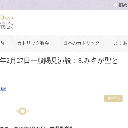
初め
内
カトリック教会
日本のカトリック
よくあ
年2月27日一般謁見演説：8.み名が聖と
演説
印刷する