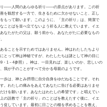
り――人間のあらゆる祈り――の原点があります。この祈
善を観想する一方で、生きるために欠かせないこと、正し
をもって願います。このように、「主の祈り」は、簡潔で
なことばを並べ立てないよう祈る人に教えています。イエ
あなたがたの父は、願う前から、あなたがたに必要なもの
す。
あることを示すためではありません。神はわたしたちより
にとって神は神秘ですが、わたしたちは謎として神の目に
39・1－4参照）。神は、一目見れば、楽しいのか、悲しいの
、我が子のことがすべて分かる母親のようです。
一歩は、神とみ摂理に自分自身をゆだねることです。それ
す。わたしの痛みをあえてあなたに告げる必要はありませ
だけを願います。あなたはわたしの希望です」と唱えてい
上の説教で「主の祈り」のことばを教えたすぐ後に、イエ
う促しています。最初に日ごとの糧を求めることを教え、