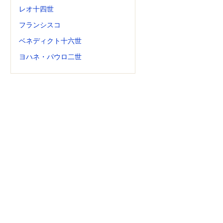
レオ十四世
フランシスコ
ベネディクト十六世
ヨハネ・パウロ二世