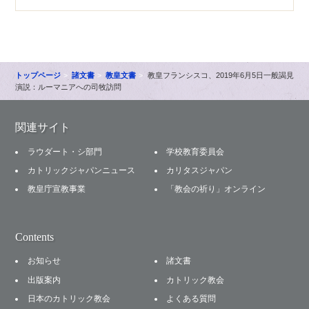
トップページ
諸文書
教皇文書
教皇フランシスコ、2019年6月5日一般謁見
演説：ルーマニアへの司牧訪問
関連サイト
ラウダート・シ部門
学校教育委員会
カトリックジャパンニュース
カリタスジャパン
教皇庁宣教事業
「教会の祈り」オンライン
Contents
お知らせ
諸文書
出版案内
カトリック教会
日本のカトリック教会
よくある質問