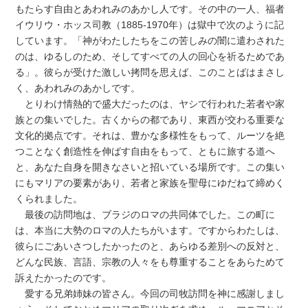
もたらす自由とあわれみのあかし人です。その中の一人、福者
イウリウ・ホッス司教（1885-1970年）は獄中で次のように記
しています。「神がわたしたちをこの苦しみの闇に遣わされた
のは、ゆるしのため、そしてすべての人の回心を祈るためであ
る」。彼らが受けた激しい拷問を思えば、このことばはまさし
く、あわれみのあかしです。
とりわけ情熱的で盛大だったのは、ヤシで行われた若者や家
族との集いでした。古くからの都であり、東西が交わる重要な
文化的拠点です。それは、豊かな多様性をもって、ルーツを絶
つことなく創造性を伸ばす自由をもって、ともに旅する道へ
と、あなた自身を開きなさいと招いている場所です。この集い
にもマリアの要素があり、若者と家族を聖母にゆだねて締めく
くられました。
最後の訪問地は、ブラジのロマの共同体でした。この町に
は、本当に大勢のロマの人たちがいます。ですからわたしは、
彼らにごあいさつしたかったのと、あらゆる差別への反対と、
どんな民族、言語、宗教の人々をも尊重することをあらためて
訴えたかったのです。
愛する兄弟姉妹の皆さん。今回の司牧訪問を神に感謝しまし