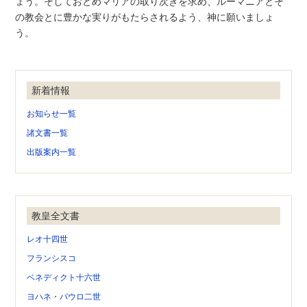
ょう。そしておとめマリアの取り次ぎを求め、ルーマニアとそ
の教会とに豊かな実りがもたらされるよう、神に願いましょ
う。
新着情報
お知らせ一覧
諸文書一覧
出版案内一覧
教皇全文書
レオ十四世
フランシスコ
ベネディクト十六世
ヨハネ・パウロ二世