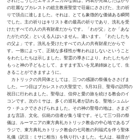
されたこうしたエキュメニカルな面は、内装が完成したばかり
の壮麗なブカレストの総主教座聖堂で荘厳にささげた、主の祈
りで頂点に達しました。それは、とても象徴的な価値ある瞬間
でした。主の祈りはキリスト者の最高の祈りであり、洗礼を受
けたすべての人の共有財産だからです。「わが父」とか「あな
たがたの父」といえる人はいません。違います。「わたしたち
の父よ」です。洗礼を受けたすべての人の共有財産だからで
す。一致によって、正統な多様性が奪われはしないということ
をわたしたちは示しました。聖霊の導きにより、わたしたちが
もっと神の子どもとして、ますます互いを兄弟姉妹として、生
きることができますように。
カトリックの共同体としては、三つの感謝の祭儀をささげま
した。一つ目はブカレストの大聖堂で、5月31日、聖母の訪問の
祝日に行われました。聖母は、信仰と愛の旅を続ける教会のイ
コンです。次のミサは、多くの巡礼者が訪れる、聖地シュムレ
ウ・チュクでささげられました。その神の聖母の地は、さまざ
まな言語、文化、伝統の信者が集う場です。そして三つ目の祭
儀は、ルーマニアの東方典礼カトリック教会の中心地であるブ
ラジで、東方典礼カトリック教会の七司教の列福式を伴う聖体
礼儀（訳注：ミサに相当）を執り行いました。七人は、福音が