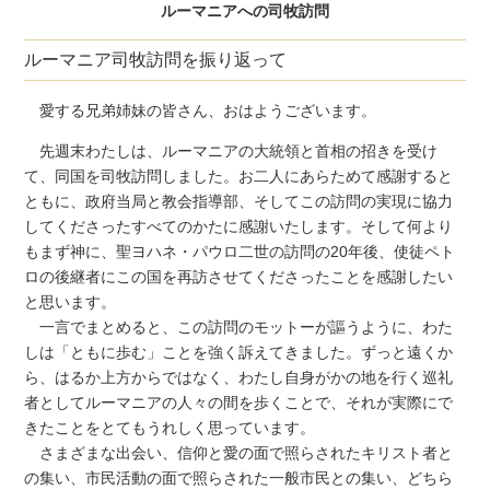
ルーマニアへの司牧訪問
ルーマニア司牧訪問を振り返って
愛する兄弟姉妹の皆さん、おはようございます。
先週末わたしは、ルーマニアの大統領と首相の招きを受け
て、同国を司牧訪問しました。お二人にあらためて感謝すると
ともに、政府当局と教会指導部、そしてこの訪問の実現に協力
してくださったすべてのかたに感謝いたします。そして何より
もまず神に、聖ヨハネ・パウロ二世の訪問の20年後、使徒ペト
ロの後継者にこの国を再訪させてくださったことを感謝したい
と思います。
一言でまとめると、この訪問のモットーが謳うように、わた
しは「ともに歩む」ことを強く訴えてきました。ずっと遠くか
ら、はるか上方からではなく、わたし自身がかの地を行く巡礼
者としてルーマニアの人々の間を歩くことで、それが実際にで
きたことをとてもうれしく思っています。
さまざまな出会い、信仰と愛の面で照らされたキリスト者と
の集い、市民活動の面で照らされた一般市民との集い、どちら