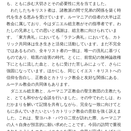
も、ともに歩む大切さとその必要性に光を当てました。
わたしたちキリスト者は、諸教派の間で兄弟の関係を築く時
代を生きる恵みを受けています。ルーマニアの信者の大半は正
教会に属しており、今はダニエル総主教がその指導者です。わ
たしの兄弟としての思いと感謝は、総主教に向けられていま
す。「東方典礼」においても「ラテン典礼」においても、カト
リック共同体は生き生きと活発に活動しています。まだ不完全
ではあるものの、全キリスト者の一致は、唯一の洗礼に基づく
ものであり、暗黒の迫害の時代、とくに、前世紀の無神論政権
下にともに流した血と、ともに受けた苦しみによって、さらに
強固になっています。ほかにも、同じくイエス・キリストへの
信仰を告白し、正教会とカトリック教会と友好な関係にある、
ルーテル教会の共同体もあります。
ダニエル総主教と、ルーマニア正教会の聖主教団の主教たち
と、とても和やかな会談を行いました。その中でわたしは、わ
だかまりを解いて記憶を共有しながら、完全な一致に向けてと
もに歩んでいきたいというカトリック教会の意欲を強く訴えま
した。これは、聖ヨハネ・パウロ二世が訪れた際、ルーマニア
の人々自身が預言的に願い求めたことです。今回の訪問で重視