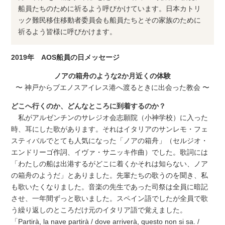
船員たちのために祈るよう呼びかけています。日本カトリ
ック難民移住移動者委員会も船員たちとその家族のために
祈るよう皆様に呼びかけます。
2019年 AOS船員の日メッセージ
ノアの箱舟のような2か月近くの体験
〜 神戸からブエノスアイレス港へ渡るときに出会った教会 〜
どこへ行くのか、どんなところに到着するのか？
私がアルゼンチンのサレジオ会志願院（小神学校）に入った
時、耳にした歌があります。それはイタリアのサンレモ・フェ
スティバルでとても人気になった「ノアの箱舟」（セルジオ・
エンドリーゴ作詞、イヴァ・サニッキ作曲）でした。歌詞には
「わたしの船は出港するがどこに着くかそれは知らない、ノア
の箱舟のようだ」とありました。先輩たちの歌うのを聞き、私
も歌いたくなりました。音楽の先生であった司祭は全員に暗記
させ、一年間ずっと歌いました。スペイン語でしたが全員で歌
う繰り返しのところだけ元のイタリア語で覚えました。
「Partirà, la nave partirà / dove arriverà, questo non si sa. /