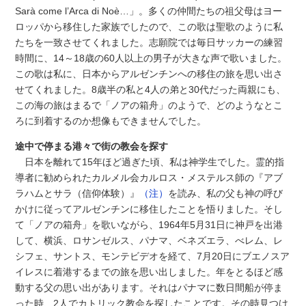
Sarà come l’Arca di Noè…」。多くの仲間たちの祖父母はヨー
ロッパから移住した家族でしたので、この歌は聖歌のように私
たちを一致させてくれました。志願院では毎日サッカーの練習
時間に、14～18歳の60人以上の男子が大きな声で歌いました。
この歌は私に、日本からアルゼンチンへの移住の旅を思い出さ
せてくれました。8歳半の私と4人の弟と30代だった両親にも、
この海の旅はまるで「ノアの箱舟」のようで、どのようなとこ
ろに到着するのか想像もできませんでした。
途中で停まる港々で街の教会を探す
日本を離れて15年ほど過ぎた頃、私は神学生でした。霊的指
導者に勧められたカルメル会カルロス・メステルス師の『アブ
ラハムとサラ（信仰体験）』
（注）
を読み、私の父も神の呼び
かけに従ってアルゼンチンに移住したことを悟りました。そし
て「ノアの箱舟」を歌いながら、1964年5月31日に神戸を出港
して、横浜、ロサンゼルス、パナマ、ベネズエラ、べレム、レ
シフェ、サントス、モンテビデオを経て、7月20日にブエノスア
イレスに着港するまでの旅を思い出しました。年をとるほど感
動する父の思い出があります。それはパナマに数日間船が停ま
った時、2人でカトリック教会を探したことです。その時見つけ