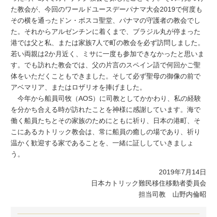
た教会が、今回のワールドユースデーパナマ大会2019で何度も
その横を通ったドン・ボスコ聖堂、パナマの守護者の教会でし
た。それからアルゼンチンに着くまで、ブラジル丸が停まった
港では父と私、または家族7人で町の教会を必ず訪問しました。
若い両親は2か月近く、ミサに一度も参加できなかったと思いま
す。でも訪れた教会では、父の片言のスペイン語で何回かご聖
体をいただくこともできました。そして必ず聖母の御像の前で
アベマリア、またはロザリオを捧げました。
今年から船員司牧（AOS）に司教としてかかわり、私の経験
を分かち合える時が訪れたことを神様に感謝しています。海で
働く船員たちとその家族のためにともに祈り、日本の港町、そ
こにあるカトリック教会は、常に船員の癒しの場であり、祈り
温かく歓迎する家であることを、一緒に証ししていきましょ
う。
2019年7月14日
日本カトリック難民移住移動者委員会
担当司教 山野内倫昭