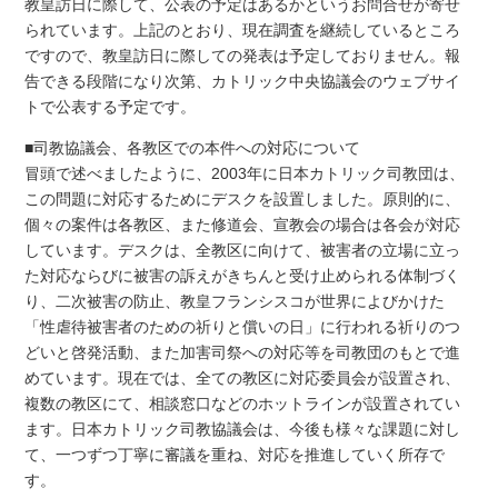
教皇訪日に際して、公表の予定はあるかというお問合せが寄せ
られています。上記のとおり、現在調査を継続しているところ
ですので、教皇訪日に際しての発表は予定しておりません。報
告できる段階になり次第、カトリック中央協議会のウェブサイ
トで公表する予定です。
■司教協議会、各教区での本件への対応について
冒頭で述べましたように、2003年に日本カトリック司教団は、
この問題に対応するためにデスクを設置しました。原則的に、
個々の案件は各教区、また修道会、宣教会の場合は各会が対応
しています。デスクは、全教区に向けて、被害者の立場に立っ
た対応ならびに被害の訴えがきちんと受け止められる体制づく
り、二次被害の防止、教皇フランシスコが世界によびかけた
「性虐待被害者のための祈りと償いの日」に行われる祈りのつ
どいと啓発活動、また加害司祭への対応等を司教団のもとで進
めています。現在では、全ての教区に対応委員会が設置され、
複数の教区にて、相談窓口などのホットラインが設置されてい
ます。日本カトリック司教協議会は、今後も様々な課題に対し
て、一つずつ丁寧に審議を重ね、対応を推進していく所存で
す。