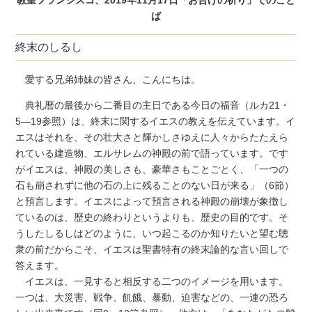
ば
終末のしるし
愛する兄弟姉妹の皆さん、こんにちは。
典礼暦の最後から二番目の主日である今日の福音（ルカ21・
5―19参照）は、終末に関するイエスの教えを伝えています。イ
エスはそれを、その壮大さと輝かしさゆえに人々からたたえら
れている建造物、エルサレムの神殿の前で語っています。です
がイエスは、神殿の美しさも、豪華さもことごとく、「一つの
石も崩されずに他の石の上に残ることのない日が来る」（6節）
と預言します。イエスによって預言される神殿の崩壊が象徴し
ているのは、歴史の終わりというよりも、歴史の目的です。そ
うしたしるしはどのように、いつ起こるのか知りたいと望む聴
衆の前だからこそ、イエスは聖書特有の終末論的な言い回しで
答えます。
イエスは、一見すると相反する二つのイメージを用います。
一つは、大災害、戦争、飢餓、暴動、迫害などの、一連の恐ろ