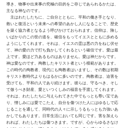
導き、物事や出来事の究極の目的をご存じであられるかたは、
主なる神なのです。
主はわたしたちに、ご自分とともに、平和の働き手となり、
救いと復活という未来への希望のあかし人になることで、歴史
を築く協力者となるよう呼びかけておられます。信仰は、険し
いばかりのこの世の道を、確信をもってイエスとともに歩める
ようにしてくれます。それは、イエスの霊は悪の力をねじ伏せ
て、神の愛の力で打ち負かしてくれるという確信です。愛は最
上です。愛ほど力あるものはありません。愛は神だからです。
神は愛なのです。殉教したキリスト者という模範があります。
この時代の殉教者、現代にも殉教者はいますし、その数は初期
キリスト教時代よりもはるかに多いのです。殉教者は、迫害を
受けても、平和の人であり続けます。彼らは、守るべき、そし
て倣うべき財産、愛といつくしみの福音を手渡してくれます。
それは、わたしたちに与えられてきた中でもっとも尊い宝であ
り、憎しみには愛でこたえ、自分を傷つけた人にはゆるしで応
じることを通して、同時代の人々に示しうるもっとも力強いあ
かしでもあります。日常生活においても同じです。害を加えら
れれば、わたしたちは傷つきます。ですが、心からゆるさなけ