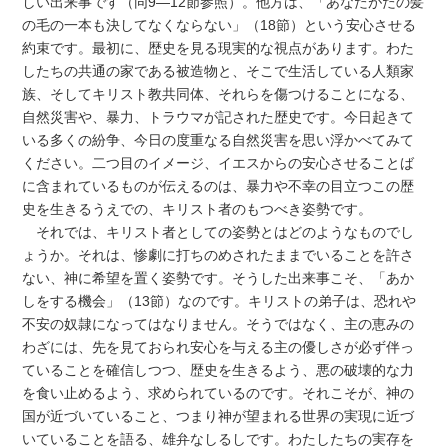
しい出来事です（同9―12節参照）。他方は、「あなたがたの髪
の毛の一本も決してなくならない」（18節）という安心させる
約束です。最初に、歴史を見る現実的な視点があります。わた
したちの共通の家である被造物と、そこで生活している人類家
族、そしてキリスト教共同体、それらを傷つけることになる、
自然災害や、暴力、トラウマが記された歴史です。今日起きて
いる多くの紛争、今日の度重なる自然災害を思い浮かべてみて
ください。二つ目のイメージ、イエスからの安心させることば
に含まれているものが伝えるのは、暴力や不幸の目立つこの歴
史を生きるうえでの、キリスト者のもつべき姿勢です。
それでは、キリスト者としての姿勢とはどのようなものでし
ょうか。それは、惨劇に打ちのめされたままでいることを許さ
ない、神に希望を置く姿勢です。そうした出来事こそ、「あか
しをする機会」（13節）なのです。キリストの弟子は、恐れや
不安の奴隷になってはなりません。そうではなく、主の恵みの
わざには、先を見ておられ安心を与える主の優しさが必ず伴っ
ていることを確信しつつ、歴史を生きるよう、悪の破壊的な力
を食い止めるよう、求められているのです。それこそが、神の
国が近づいていること、つまり神が望まれる世界の実現に近づ
いていることを語る、雄弁なしるしです。わたしたちの実存を