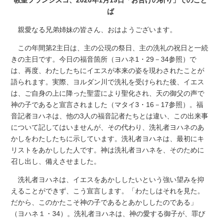
ば
親愛なる兄弟姉妹の皆さん、おはようございます。
この年間第2主日は、主の公現の祭日、主の洗礼の祝日と一続
きの主日です。今日の福音箇所（ヨハネ1・29－34参照）で
は、再度、わたしたちにイエスが本来の姿を現わされたことが
語られます。実際、ヨルダン川で洗礼を受けられた後、イエス
は、ご自身の上に降った聖霊により聖化され、天の御父の声で
神の子であると宣言されました（マタイ3・16－17参照）。福
音記者ヨハネは、他の3人の福音記者たちとは違い、この出来事
について記してはいませんが、その代わり、洗礼者ヨハネのあ
かしをわたしたちに示しています。洗礼者ヨハネは、最初にキ
リストをあかしした人です。神は洗礼者ヨハネを、そのために
召し出し、備えさせました。
洗礼者ヨハネは、イエスをあかししたいという強い望みを抑
えることができず、こう宣言します。「わたしはそれを見た。
だから、このかたこそ神の子であるとあかししたのである」
（ヨハネ１・34）。洗礼者ヨハネは、神の愛する御子が、罪び