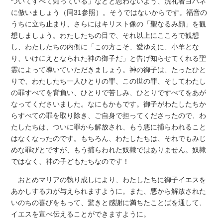
ついてすべて知っている」などと思わないよう、洗礼者ヨハネ
に倣いましょう（同31参照）。そうではないからです。福音の
うちに立ち止まり、さらにはキリスト像の「聖なるみ顔」を観
想しましょう。わたしたちの目で、それ以上にこころで観想
し、わたしたちの内側に「この方こそ、愛ゆえに、小羊とな
り、いけにえとなられた神の御子だ」と告げ知らせてくれる聖
霊によって導いていただきましょう。神の御子は、たったひと
りで、わたしたち一人ひとりの罪、この世の罪、そしてわたし
の罪すべてを背負い、ひとりで苦しみ、ひとりですべてをあが
なってくださいました。なにもかもです。御子がわたしたちか
らすべての罪を取り除き、ご自身で担ってくださったので、わ
たしたちは、ついに罪から解放され、もう悪に捕らわれること
はなくなったのです。もちろん、わたしたちは、それでもみじ
めな罪びとですが、もう捕らわれた奴隷ではありません。奴隷
ではなく、神の子どもたちなのです！
おとめマリアの執り成しにより、わたしたちに御子イエスを
あかしする力が与えられますように。また、悪から解放された
いのちの喜びをもって、驚きと感謝に満ちたことばを通して、
イエスを宣べ伝えることができますように。