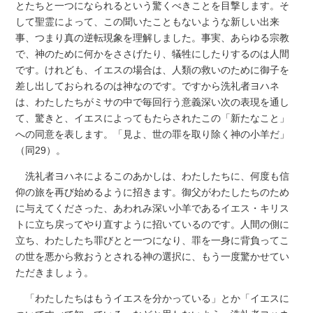
とたちと一つになられるという驚くべきことを目撃します。そ
して聖霊によって、この聞いたこともないような新しい出来
事、つまり真の逆転現象を理解しました。事実、あらゆる宗教
で、神のために何かをささげたり、犠牲にしたりするのは人間
です。けれども、イエスの場合は、人類の救いのために御子を
差し出しておられるのは神なのです。ですから洗礼者ヨハネ
は、わたしたちがミサの中で毎回行う意義深い次の表現を通し
て、驚きと、イエスによってもたらされたこの「新たなこと」
への同意を表します。「見よ、世の罪を取り除く神の小羊だ」
（同29）。
洗礼者ヨハネによるこのあかしは、わたしたちに、何度も信
仰の旅を再び始めるように招きます。御父がわたしたちのため
に与えてくださった、あわれみ深い小羊であるイエス・キリス
トに立ち戻ってやり直すように招いているのです。人間の側に
立ち、わたしたち罪びとと一つになり、罪を一身に背負ってこ
の世を悪から救おうとされる神の選択に、もう一度驚かせてい
ただきましょう。
「わたしたちはもうイエスを分かっている」とか「イエスに