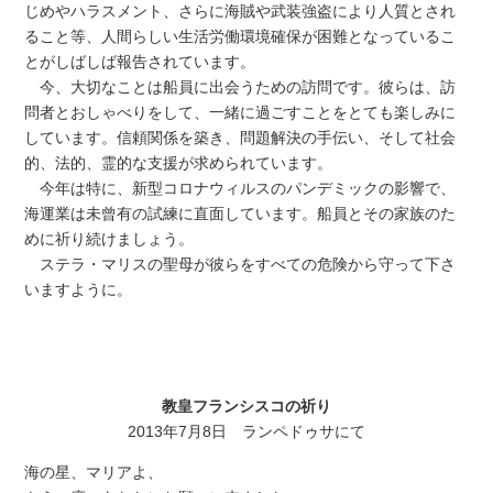
じめやハラスメント、さらに海賊や武装強盗により人質とされ
ること等、人間らしい生活労働環境確保が困難となっているこ
とがしばしば報告されています。
今、大切なことは船員に出会うための訪問です。彼らは、訪
問者とおしゃべりをして、一緒に過ごすことをとても楽しみに
しています。信頼関係を築き、問題解決の手伝い、そして社会
的、法的、霊的な支援が求められています。
今年は特に、新型コロナウィルスのパンデミックの影響で、
海運業は未曾有の試練に直面しています。船員とその家族のた
めに祈り続けましょう。
ステラ・マリスの聖母が彼らをすべての危険から守って下さ
いますように。
教皇フランシスコの祈り
2013年7月8日 ランペドゥサにて
海の星、マリアよ、