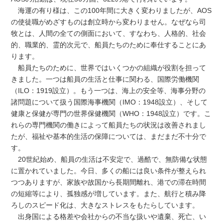
海運の有り様は、この100年間に大きく変わりましたが、AOS
の使徒職がめざすものは創立時から変わりません。なぜなら司
牧とは、人間の全ての側面において、すなわち、人格的、社会
的、職業的、霊的次元で、船員たちのために奉仕することにあ
ります。
船員たちのために、世界ではいくつかの組織が役割を担って
きました。一つは船員の生活と仕事に関わる、国際労働機関
（ILO：1919設立）。もう一つは、海上の安全等、海事分野の
諸問題について扱う国際海事機関（IMO：1948設立）、そして
健康と保健が専門の世界保健機関（WHO：1948設立）です。こ
れらの専門機関の働きによって船員たちの状況は改善されまし
たが、福祉や基本的生活の保障については、まだまだ不十分で
す。
20世紀始め、船員の生活は不安定で、過酷で、無防備な状態
に置かれていました。今日、多くの船には良い条件が整えられ
つつありますが、家族や故国から長期間離れ、港での滞在時間
の短縮等により、孤独感が増しています。また、航行と積み降
ろしのスピード化は、大きなストレスをもたらしています。
出身国による格差や会社からの不当な扱いや遺棄、死亡、い