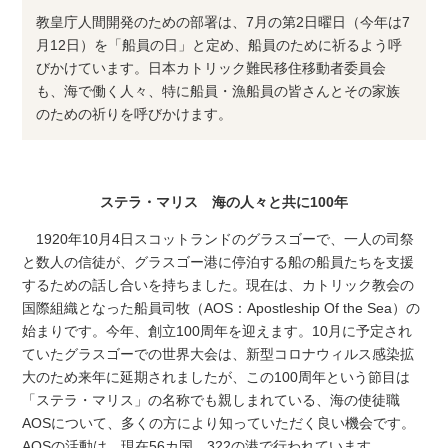
教皇庁人間開発のための部署は、7月の第2日曜日（今年は7
月12日）を「船員の日」と定め、船員のために祈るよう呼
びかけています。日本カトリック難民移住移動者委員会
も、海で働く人々、特に船員・漁船員の皆さんとその家族
のための祈りを呼びかけます。
ステラ・マリス 海の人々と共に100年
1920年10月4日スコットランドのグラスゴーで、一人の司祭
と数人の信徒が、グラスゴー港に停泊する船の船員たちを支援
するための話し合いを持ちました。現在は、カトリック教会の
国際組織となった船員司牧（AOS：Apostleship Of the Sea）の
始まりです。今年、創立100周年を迎えます。10月に予定され
ていたグラスゴーでの世界大会は、新型コロナウィルス感染拡
大のため来年に延期されましたが、この100周年という節目は
「ステラ・マリス」の名称でも親しまれている、海の使徒職
AOSについて、多くの方により知っていただく良い機会です。
AOSの活動は、現在56カ国、322の港で行われています。