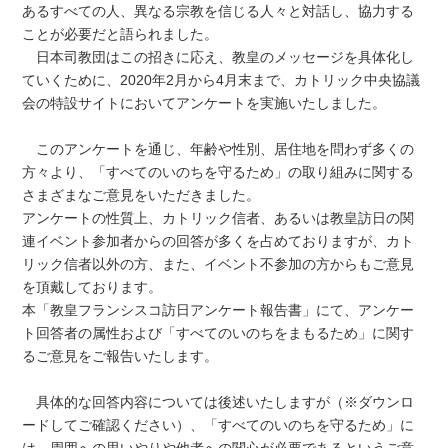
あるすべての人、異なる宗教を信じる人々と対話し、協力する
ことが必要だと語られました。
日本司教団はこの招きに応え、教皇のメッセージを具体化し
ていくために、2020年2月から4月末まで、カトリック中央協議
会の特設サイトにおいてアンケートを実施いたしました。
このアンケートを通じ、年齢や性別、居住地を問わず多くの
方々より、「すべてのいのちを守るため」の取り組みに関する
さまざまなご意見をいただきました。
アンケートの性質上、カトリック信者、あるいは教皇訪日の関
連イベント参加者からの回答が多くを占めておりますが、カト
リック信者以外の方、また、イベント不参加の方からもご意見
を頂戴しております。
本「教皇フランシスコ訪日アンケート報告書」にて、アンケー
ト回答者の属性および「すべてのいのちをまもるため」に関す
るご意見をご報告いたします。
具体的な回答内容については後述いたしますが（※ダウンロ
ードしてご確認ください）、「すべてのいのちを守るため」に
は、周囲への思いやりや他者への関心が必要であるというご意