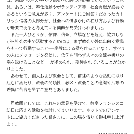
見、あるいは、奉仕活動やボランティア等、社会貢献が必要で
あるというご意見が多く、アンケートにご回答くださったカト
リック信者の大部分が、社会への働きかけの在り方および行動
が肝要であると考えている傾向が見受けられました。
また一人ひとりが、信仰、信条、立場などを超え、協力しな
がら社会の中で活動するためには、まず教会が外に出向く意識
をもって行動すること──宗教による壁を作ることなく、すべて
の人にメッセージを発信し、信仰を問わず人々の交流や祈りの
場を設けることなど──が求められ、期待されていることが分か
りました。
あわせて、個人および教会として、前述のような活動に取り
組むにあたり、教会の閉鎖性、教区・教会ごとの意識や活動の
差異に苦言を呈すご意見もありました。
司教団としては、これらの意見を受けて、教皇フランシスコ
訪日に応える活動を検討してまいります。ネットでのアンケー
トにご協力くださった皆さまに、この場を借りて御礼申し上げ
ます。