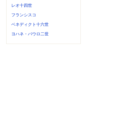
レオ十四世
フランシスコ
ベネディクト十六世
ヨハネ・パウロ二世