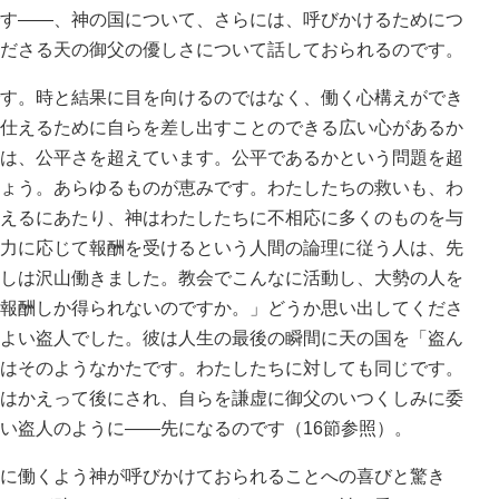
す――、神の国について、さらには、呼びかけるためにつ
ださる天の御父の優しさについて話しておられるのです。
す。時と結果に目を向けるのではなく、働く心構えができ
仕えるために自らを差し出すことのできる広い心があるか
は、公平さを超えています。公平であるかという問題を超
ょう。あらゆるものが恵みです。わたしたちの救いも、わ
えるにあたり、神はわたしたちに不相応に多くのものを与
力に応じて報酬を受けるという人間の論理に従う人は、先
しは沢山働きました。教会でこんなに活動し、大勢の人を
報酬しか得られないのですか。」どうか思い出してくださ
よい盗人でした。彼は人生の最後の瞬間に天の国を「盗ん
はそのようなかたです。わたしたちに対しても同じです。
はかえって後にされ、自らを謙虚に御父のいつくしみに委
い盗人のように――先になるのです（16節参照）。
に働くよう神が呼びかけておられることへの喜びと驚き