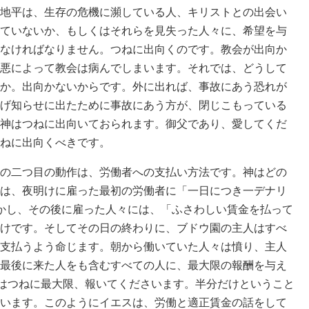
地平は、生存の危機に瀕している人、キリストとの出会い
ていないか、もしくはそれらを見失った人々に、希望を与
なければなりません。つねに出向くのです。教会が出向か
悪によって教会は病んでしまいます。それでは、どうして
か。出向かないからです。外に出れば、事故にあう恐れが
げ知らせに出たために事故にあう方が、閉じこもっている
神はつねに出向いておられます。御父であり、愛してくだ
ねに出向くべきです。
の二つ目の動作は、労働者への支払い方法です。神はどの
は、夜明けに雇った最初の労働者に「一日につき一デナリ
かし、その後に雇った人々には、「ふさわしい賃金を払って
けです。そしてその日の終わりに、ブドウ園の主人はすべ
支払うよう命じます。朝から働いていた人々は憤り、主人
最後に来た人をも含むすべての人に、最大限の報酬を与え
神はつねに最大限、報いてくださいます。半分だけということ
います。このようにイエスは、労働と適正賃金の話をして