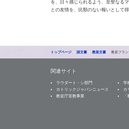
を、日々感じられるよう、至聖なるマ
との友情を、比類のない報いとして得
トップページ
諸文書
教皇文書
教皇フラン
関連サイト
ラウダート・シ部門
学
カトリックジャパンニュース
カ
教皇庁宣教事業
「