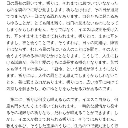
日の最初の願いです。祈りは、それまでは息づいていなかった
ものを魂の中に呼び覚まします。祈らなければ、その日が退屈
でつまらない一日になる恐れがあります。自分たちに起こるあ
らゆることが、とても耐え難く、出口の見えないものになって
しまうかもしれません。そうではなく、イエスは現実を受け入
れ、耳をすますよう教えておられます。祈りとは、まさに耳を
すまし、神と会うことです。そうすれば、日々の問題は、障害
とはならず、むしろ目の前にいる人のことばを聞き、その人と
会うよう求める神の呼びかけとなります。こうして、人生にお
ける試練が、信仰と愛のうちに成長する機会となります。苦労
をも伴う日々の歩みに、「召命」という観点が伴うようになり
ます。祈りには、人生の罰とさえ思えてしまうかもしれないこ
とを、善に変える力があります。祈りには、広い地平に向けて
気持ちを解き放ち、心にゆとりをもたせる力があるのです。
第二に、祈りは何度も唱えるものです。イエスご自身も、何
度も門をたたくよう招いておられます。一時的な感情から発す
るその場限りの祈りなら、だれもが唱えることができます。し
かし、イエスが教えておられる祈りは、そうではありません。
教えを学び、そうした霊操のうちに、生活の中で規則正しく行