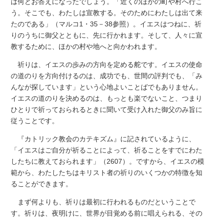
は何とお答えになったでしょう。「近くのほかの町や村へ行こ
う。そこでも、わたしは宣教する。そのためにわたしは出て来
たのである」（マルコ1・35－38参照）。イエスはつねに、祈
りのうちに御父とともに、先に行かれます。そして、人々に宣
教するために、ほかの村や地へと向かわれます。
祈りは、イエスの歩みの方向を定める舵です。イエスの使命
の道のりを方向付けるのは、成功でも、世間の評判でも、「み
んなが探しています」という心地よいことばでもありません。
イエスの道のりを決めるのは、もっとも楽でないこと、つまり
ひとりで祈っておられるときに聞いて受け入れた御父のみ旨に
従うことです。
『カトリック教会のカテキズム』に記されているように、
「イエスはご自分が祈ることによって、祈ることをすでにわた
したちに教えておられます」（2607）。ですから、イエスの模
範から、わたしたちはキリスト者の祈りのいくつかの特徴を知
ることができます。
まず何よりも、祈りは最初に行われるものだということで
す。祈りは、夜明けに、世界が目覚める前に唱えられる、その