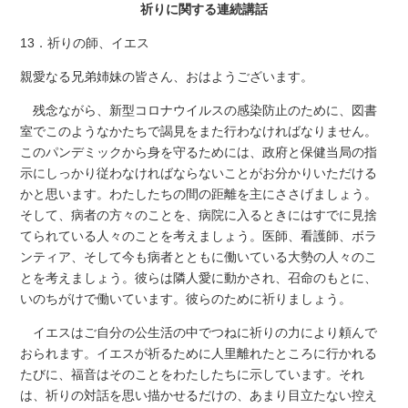
祈りに関する連続講話
13．祈りの師、イエス
親愛なる兄弟姉妹の皆さん、おはようございます。
残念ながら、新型コロナウイルスの感染防止のために、図書
室でこのようなかたちで謁見をまた行わなければなりません。
このパンデミックから身を守るためには、政府と保健当局の指
示にしっかり従わなければならないことがお分かりいただける
かと思います。わたしたちの間の距離を主にささげましょう。
そして、病者の方々のことを、病院に入るときにはすでに見捨
てられている人々のことを考えましょう。医師、看護師、ボラ
ンティア、そして今も病者とともに働いている大勢の人々のこ
とを考えましょう。彼らは隣人愛に動かされ、召命のもとに、
いのちがけで働いています。彼らのために祈りましょう。
イエスはご自分の公生活の中でつねに祈りの力により頼んで
おられます。イエスが祈るために人里離れたところに行かれる
たびに、福音はそのことをわたしたちに示しています。それ
は、祈りの対話を思い描かせるだけの、あまり目立たない控え