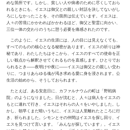
めな箇所です。しかし、貧しい人や病者のために尽くしておら
れるときにも、イエスは御父との親しい対話を決してないがし
ろにしなかったことを、その箇所は伝えています。イエスは、
人々の苦境にかかわればかかわるほど、御父と聖霊に向かい、
三位一体の交わりのうちに憩う必要を痛感されたのです。
このように、イエスの生涯には、人の目には見えなくても、
すべてのものの核心となる秘密があります。イエスの祈りは神
秘であり、わたしたちはそこから、イエスのすべての使命を正
しい観点から解釈させてくれるものを直感します。ひとりでお
られるとき――夜明けや夜に――イエスは御父との親しい交わ
りに、つまりあらゆる魂が渇き求める愛に身を浸されます。公
生活の始めから、そうしておられます。
たとえば、ある安息日に、カファルナウムの町は「野戦病
院」のようになりました。日が沈むと、人々は病人をイエスの
もとに連れて行き、イエスはそれらの人々をいやしました。し
かし、朝早くまだ暗いうちに、イエスは人里離れたところに行
き、祈られました。シモンとその仲間はイエスを探し回り、イ
エスを見つけて言います。「みんなが探しています」。イエス