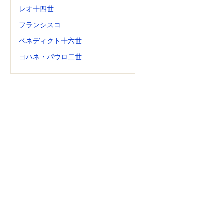
レオ十四世
フランシスコ
ベネディクト十六世
ヨハネ・パウロ二世