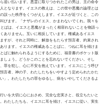
ら追い払います。悪霊に取りつかれたこの男は、主の命令
人となります。イエスの教えは、この世や悪魔の論理とは
の誤った秩序をくつがえします。イエスが近づくと、この
叫びます。「ナザレのイエス、かまわないでくれ。我々を
ことばは、イエスと悪魔がまったく相容れないことを物語っ
くありません。互いに相反しています。権威あるイエス
ますが、それと同時に、解放をもたらす預言者、約束され
あります。イエスの権威あることばに、つねに耳を傾けま
とばに触れられるようにするために、福音書のポケット版
ましょう。どうかこのことを忘れないでください。そし
、罪を犯し、心に不安を抱えています。イエスにこう呼び
預言者、神の子、わたしたちをいやすよう定められたかた
い」。わたしたちの罪をゆるし、病をいやしてくださるよ
行いを大切に心におさめ、完全な忠実さと、役立ちたいと
。わたしたちも、イエスに耳を傾け、イエスに従い、実生