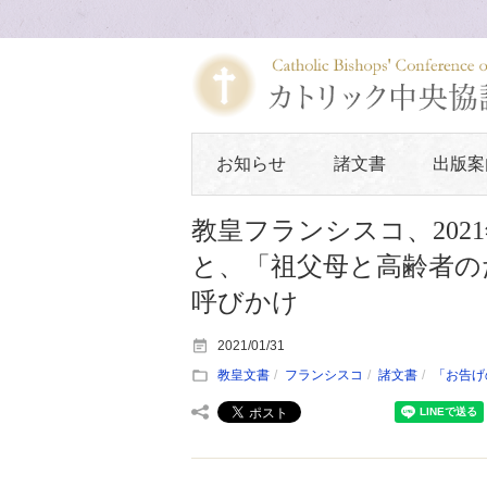
お知らせ
諸文書
出版案
教皇フランシスコ、202
と、「祖父母と高齢者の
呼びかけ
2021/01/31
教皇文書
フランシスコ
諸文書
「お告げ