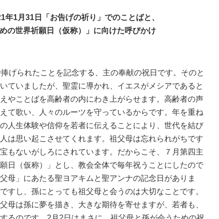
21年1月31日「お告げの祈り」でのことばと、
めの世界祈願日（仮称）」に向けた呼びかけ
で捧げられたことを記念する、主の奉献の祝日です。そのと
いていましたが、聖霊に導かれ、イエスがメシアであると
えやことばを高齢者の内にわき上がらせます。高齢者の声
えて歌い、人々のルーツを守っているからです。年を重ね
の人生体験や信仰を若者に伝えることにより、世代を結び
人は思い起こさせてくれます。祖父母は忘れられがちです
宝もないがしろにされています。だからこそ、７月第四主
願日（仮称）」とし、教会全体で毎年祝うことにしたので
父母」にあたる聖ヨアキムと聖アンナの記念日がありま
ですし、孫にとっても祖父母と会うのは大切なことです。
父母は孫に夢を描き、大きな期待を寄せますが、若者も、
するのです。2月2日はまさに、祖父母と孫が会うための祝