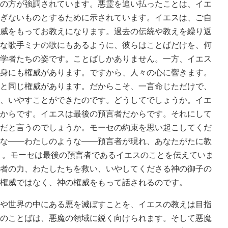
の方が強調されています。悪霊を追い払ったことは、イエ
ぎないものとするために示されています。イエスは、ご自
威をもってお教えになります。過去の伝統や教えを繰り返
な歌手ミナの歌にもあるように、彼らはことばだけを、何
学者たちの姿です。ことばしかありません。一方、イエス
身にも権威があります。ですから、人々の心に響きます。
と同じ権威があります。だからこそ、一言命じただけで、
、いやすことができたのです。どうしてでしょうか。イエ
からです。イエスは最後の預言者だからです。それにして
だと言うのでしょうか。モーセの約束を思い起こしてくだ
な――わたしのような――預言者が現れ、あなたがたに教
照）。モーセは最後の預言者であるイエスのことを伝えていま
者の力、わたしたちを救い、いやしてくださる神の御子の
権威ではなく、神の権威をもって話されるのです。
や世界の中にある悪を滅ぼすことを、イエスの教えは目指
のことばは、悪魔の領域に鋭く向けられます。そして悪魔