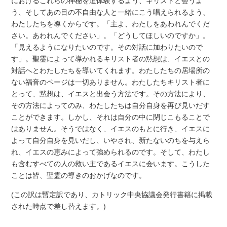
におけるこれらの神秘を追体験するよう、キリストと会うよ
う、そしてあの目の不自由な人と一緒にこう唱えられるよう、
わたしたちを導くからです。「主よ、わたしをあわれんでくだ
さい。あわれんでください」。「どうしてほしいのですか」。
「見えるようになりたいのです。その対話に加わりたいので
す」。聖霊によって導かれるキリスト者の黙想は、イエスとの
対話へとわたしたちを導いてくれます。わたしたちの居場所の
ない福音のページは一切ありません。わたしたちキリスト者に
とって、黙想は、イエスと出会う方法です。その方法により、
その方法によってのみ、わたしたちは自分自身を再び見いだす
ことができます。しかし、それは自分の中に閉じこもることで
はありません。そうではなく、イエスのもとに行き、イエスに
よって自分自身を見いだし、いやされ、新たないのちを与えら
れ、イエスの恵みによって強められるのです。そして、わたし
も含むすべての人の救い主であるイエスに会います。こうした
ことは皆、聖霊の導きのおかげなのです。
(この訳は暫定訳であり、カトリック中央協議会発行書籍に掲載
された時点で差し替えます。)