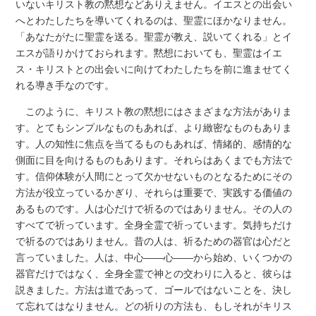
いないキリスト教の黙想などありえません。イエスとの出会い
へとわたしたちを導いてくれるのは、聖霊にほかなりません。
「あなたがたに聖霊を送る。聖霊が教え、説いてくれる」とイ
エスが語りかけておられます。黙想においても、聖霊はイエ
ス・キリストとの出会いに向けてわたしたちを前に進ませてく
れる導き手なのです。
このように、キリスト教の黙想にはさまざまな方法がありま
す。とてもシンプルなものもあれば、より緻密なものもありま
す。人の知性に焦点を当てるものもあれば、情緒的、感情的な
側面に目を向けるものもあります。それらはあくまでも方法で
す。信仰体験が人間にとって欠かせないものとなるためにその
方法が役立っているかぎり、それらは重要で、実践する価値の
あるものです。人は心だけで祈るのではありません。その人の
すべてで祈っています。全身全霊で祈っています。気持ちだけ
で祈るのではありません。昔の人は、祈るための器官は心だと
言っていました。人は、中心――心――から始め、いくつかの
器官だけではなく、全身全霊で神との交わりに入ると、彼らは
説きました。方法は道であって、ゴールではないことを、決し
て忘れてはなりません。どの祈りの方法も、もしそれがキリス