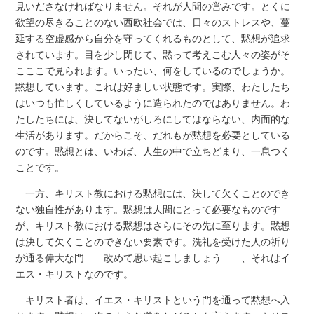
見いださなければなりません。それが人間の営みです。とくに
欲望の尽きることのない西欧社会では、日々のストレスや、蔓
延する空虚感から自分を守ってくれるものとして、黙想が追求
されています。目を少し閉じて、黙って考えこむ人々の姿がそ
こここで見られます。いったい、何をしているのでしょうか。
黙想しています。これは好ましい状態です。実際、わたしたち
はいつも忙しくしているように造られたのではありません。わ
たしたちには、決してないがしろにしてはならない、内面的な
生活があります。だからこそ、だれもが黙想を必要としている
のです。黙想とは、いわば、人生の中で立ちどまり、一息つく
ことです。
一方、キリスト教における黙想には、決して欠くことのでき
ない独自性があります。黙想は人間にとって必要なものです
が、キリスト教における黙想はさらにその先に至ります。黙想
は決して欠くことのできない要素です。洗礼を受けた人の祈り
が通る偉大な門――改めて思い起こしましょう――、それはイ
エス・キリストなのです。
キリスト者は、イエス・キリストという門を通って黙想へ入