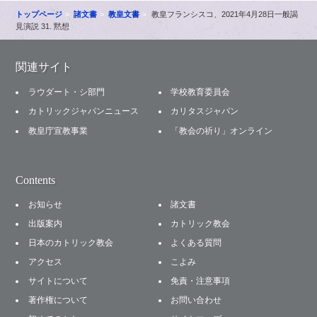
トップページ
諸文書
教皇文書
教皇フランシスコ、2021年4月28日一般謁
見演説 31. 黙想
関連サイト
ラウダート・シ部門
学校教育委員会
カトリックジャパンニュース
カリタスジャパン
教皇庁宣教事業
「教会の祈り」オンライン
Contents
お知らせ
諸文書
出版案内
カトリック教会
日本のカトリック教会
よくある質問
アクセス
こよみ
サイトについて
免責・注意事項
著作権について
お問い合わせ