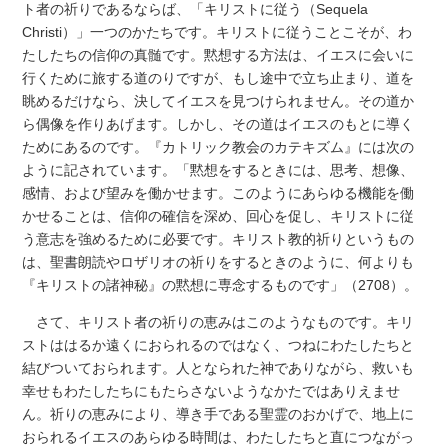
ト者の祈りであるならば、「キリストに従う（Sequela
Christi）」一つのかたちです。キリストに従うことこそが、わ
たしたちの信仰の真髄です。黙想する方法は、イエスに会いに
行くために旅する道のりですが、もし途中で立ち止まり、道を
眺めるだけなら、決してイエスを見つけられません。その道か
ら偶像を作りあげます。しかし、その道はイエスのもとに導く
ためにあるのです。『カトリック教会のカテキズム』には次の
ように記されています。「黙想をするときには、思考、想像、
感情、および望みを働かせます。このようにあらゆる機能を働
かせることは、信仰の確信を深め、回心を促し、キリストに従
う意志を強めるために必要です。キリスト教的祈りというもの
は、聖書朗読やロザリオの祈りをするときのように、何よりも
『キリストの諸神秘』の黙想に専念するものです」（2708）。
さて、キリスト者の祈りの恵みはこのようなものです。キリ
ストははるか遠くにおられるのではなく、つねにわたしたちと
結びついておられます。人となられた神でありながら、救いも
幸せもわたしたちにもたらさないようなかたではありえませ
ん。祈りの恵みにより、導き手である聖霊のおかげで、地上に
おられるイエスのあらゆる時間は、わたしたちと直につながっ