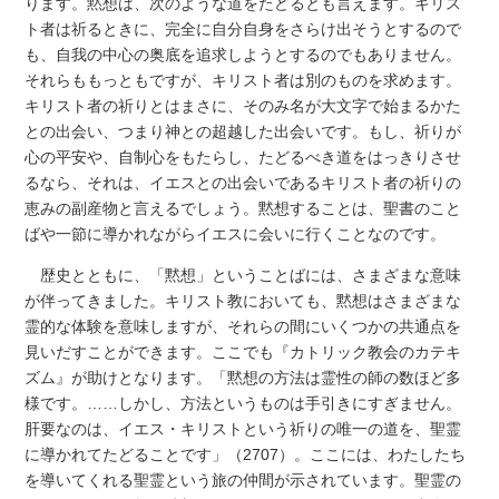
ります。黙想は、次のような道をたどるとも言えます。キリス
ト者は祈るときに、完全に自分自身をさらけ出そうとするので
も、自我の中心の奥底を追求しようとするのでもありません。
それらももっともですが、キリスト者は別のものを求めます。
キリスト者の祈りとはまさに、そのみ名が大文字で始まるかた
との出会い、つまり神との超越した出会いです。もし、祈りが
心の平安や、自制心をもたらし、たどるべき道をはっきりさせ
るなら、それは、イエスとの出会いであるキリスト者の祈りの
恵みの副産物と言えるでしょう。黙想することは、聖書のこと
ばや一節に導かれながらイエスに会いに行くことなのです。
歴史とともに、「黙想」ということばには、さまざまな意味
が伴ってきました。キリスト教においても、黙想はさまざまな
霊的な体験を意味しますが、それらの間にいくつかの共通点を
見いだすことができます。ここでも『カトリック教会のカテキ
ズム』が助けとなります。「黙想の方法は霊性の師の数ほど多
様です。……しかし、方法というものは手引きにすぎません。
肝要なのは、イエス・キリストという祈りの唯一の道を、聖霊
に導かれてたどることです」（2707）。ここには、わたしたち
を導いてくれる聖霊という旅の仲間が示されています。聖霊の