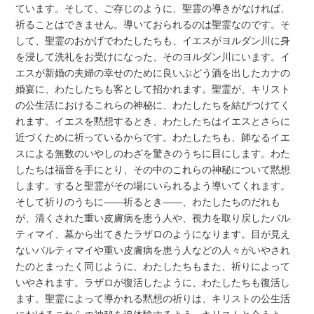
ています。そして、ご存じのように、聖霊の導きがなければ、
祈ることはできません。導いておられるのは聖霊なのです。そ
して、聖霊のおかげでわたしたちも、イエスがヨルダン川に身
を浸して洗礼をお受けになった、そのヨルダン川にいます。イ
エスが新婚の夫婦の幸せのために良いぶどう酒を出したカナの
婚宴に、わたしたちも客として招かれます。聖霊が、キリスト
の公生活におけるこれらの神秘に、わたしたちを結びつけてく
れます。イエスを黙想するとき、わたしたちはイエスとさらに
近づくために祈っているからです。わたしたちも、師なるイエ
スによる無数のいやしのわざを驚きのうちに目にします。わた
したちは福音を手にとり、その中のこれらの神秘について黙想
します。すると聖霊がその場にいられるよう導いてくれます。
そして祈りのうちに――祈るとき――、わたしたちのだれも
が、清くされた重い皮膚病を患う人や、視力を取り戻したバル
ティマイ、墓から出てきたラザロのようになります。目が見え
ないバルティマイや重い皮膚病を患う人などの人々がいやされ
たのとまったく同じように、わたしたちもまた、祈りによって
いやされます。ラザロが復活したように、わたしたちも復活し
ます。聖霊によって導かれる黙想の祈りは、キリストの公生活