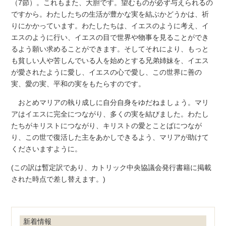
（7節）。これもまた、大胆です。望むものが必ず与えられるの
ですから。わたしたちの生活が豊かな実を結ぶかどうかは、祈
りにかかっています。わたしたちは、イエスのように考え、イ
エスのように行い、イエスの目で世界や物事を見ることができ
るよう願い求めることができます。そしてそれにより、もっと
も貧しい人や苦しんでいる人を始めとする兄弟姉妹を、イエス
が愛されたように愛し、イエスの心で愛し、この世界に善の
実、愛の実、平和の実をもたらすのです。
おとめマリアの執り成しに自分自身をゆだねましょう。マリ
アはイエスに完全につながり、多くの実を結びました。わたし
たちがキリストにつながり、キリストの愛とことばにつなが
り、この世で復活した主をあかしできるよう、マリアが助けて
くださいますように。
(この訳は暫定訳であり、カトリック中央協議会発行書籍に掲載
された時点で差し替えます。)
新着情報