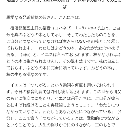
ば
親愛なる兄弟姉妹の皆さん、こんにちは。
復活節第五主日の福音（ヨハネ15・1－8）の中で主は、ご自
分を真のぶどうの木として示し、そしてわたしたちのことを、
ご自分とつながっていなければ生きられないその枝として示し
ておられます。「わたしはぶどうの木、あなたがたはその枝で
ある」（5節）と、イエスは言っておられます。枝がなければぶ
どうの木は生きられませんし、その逆も然りです。枝は自立し
ておらず、ぶどうの木に完全に頼っています。ぶどうの木は、
枝の生きる源なのです。
イエスは「つながる」という動詞を何度も用いておられま
す。今日の福音朗読では7回も繰り返されます。この世から御父
のもとに旅立つにあたり、イエスは弟子たちに、ご自分が彼ら
とむすばれ続けることを再確認しようとします。「わたしにつ
ながっていなさい。わたしもあなたがたにつながっている」（4
節）。ここで言う「つながっている」とは、受動的につながる
ということでも、人生の揺りかごにのりながら、主のもとで