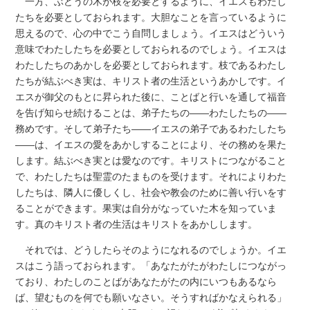
一方、ぶどうの木が枝を必要とするように、イエスもわたし
たちを必要としておられます。大胆なことを言っているように
思えるので、心の中でこう自問しましょう。イエスはどういう
意味でわたしたちを必要としておられるのでしょう。イエスは
わたしたちのあかしを必要としておられます。枝であるわたし
たちが結ぶべき実は、キリスト者の生活というあかしです。イ
エスが御父のもとに昇られた後に、ことばと行いを通して福音
を告げ知らせ続けることは、弟子たちの――わたしたちの――
務めです。そして弟子たち――イエスの弟子であるわたしたち
――は、イエスの愛をあかしすることにより、その務めを果た
します。結ぶべき実とは愛なのです。キリストにつながること
で、わたしたちは聖霊のたまものを受けます。それによりわた
したちは、隣人に優しくし、社会や教会のために善い行いをす
ることができます。果実は自分がなっていた木を知っていま
す。真のキリスト者の生活はキリストをあかしします。
それでは、どうしたらそのようになれるのでしょうか。イエ
スはこう語っておられます。「あなたがたがわたしにつながっ
ており、わたしのことばがあなたがたの内にいつもあるなら
ば、望むものを何でも願いなさい。そうすればかなえられる」