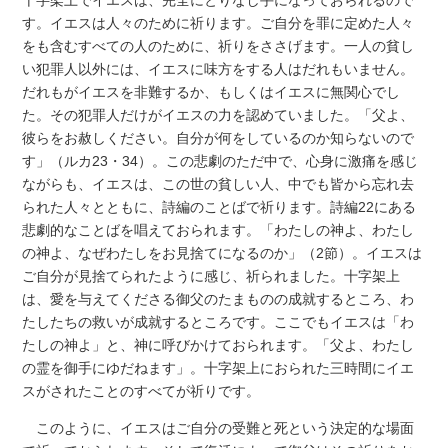
十字架上でイエスは、完全にとりなし手になっておられるので
す。イエスは人々のために祈ります。ご自分を罪に定めた人々
をも含むすべての人のために、祈りをささげます。一人の貧し
い犯罪人以外には、イエスに味方をする人はだれもいません。
だれもがイエスを非難するか、もしくはイエスに無関心でし
た。その犯罪人だけがイエスの力を認めていました。「父よ、
彼らをお赦しください。自分が何をしているのか知らないので
す」（ルカ23・34）。この悲劇のただ中で、心身に激痛を感じ
ながらも、イエスは、この世の貧しい人、中でも皆から忘れ去
られた人々とともに、詩編のことばで祈ります。詩編22にある
悲劇的なことばを唱えておられます。「わたしの神よ、わたし
の神よ、なぜわたしをお見捨てになるのか」（2節）。イエスは
ご自分が見捨てられたように感じ、祈られました。十字架上
は、愛を与えてくださる御父のたまものの成就するところ、わ
たしたちの救いが成就するところです。ここでもイエスは「わ
たしの神よ」と、神に呼びかけておられます。「父よ、わたし
の霊を御手にゆだねます」。十字架上におられた三時間にイエ
スがされたことのすべてが祈りです。
このように、イエスはご自分の受難と死という決定的な場面