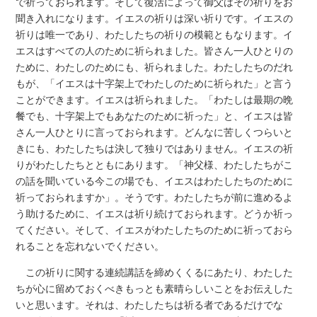
で祈っておられます。そして復活によって御父はその祈りをお
聞き入れになります。イエスの祈りは深い祈りです。イエスの
祈りは唯一であり、わたしたちの祈りの模範ともなります。イ
エスはすべての人のために祈られました。皆さん一人ひとりの
ために、わたしのためにも、祈られました。わたしたちのだれ
もが、「イエスは十字架上でわたしのために祈られた」と言う
ことができます。イエスは祈られました。「わたしは最期の晩
餐でも、十字架上でもあなたのために祈った」と、イエスは皆
さん一人ひとりに言っておられます。どんなに苦しくつらいと
きにも、わたしたちは決して独りではありません。イエスの祈
りがわたしたちとともにあります。「神父様、わたしたちがこ
の話を聞いている今この場でも、イエスはわたしたちのために
祈っておられますか」。そうです。わたしたちが前に進めるよ
う助けるために、イエスは祈り続けておられます。どうか祈っ
てください。そして、イエスがわたしたちのために祈っておら
れることを忘れないでください。
この祈りに関する連続講話を締めくくるにあたり、わたした
ちが心に留めておくべきもっとも素晴らしいことをお伝えした
いと思います。それは、わたしたちは祈る者であるだけでな