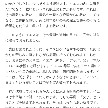
のかたでしたし、今もそうあり続けます。イエスの内には善意
だけでなく、救いというそれ以上のものがあります。それは、
その場限りの救い――病気や一時的な絶望からの救い――では
なく、全体的な救い、死に対するいのちの完全な勝利のうちに
希望をもたらす、救い主による救いです。
このようにイエスは、その最期の過越の日々に、完全に祈り
に浸っておられました。
先ほど読まれたように、イエスはゲツセマネの園で、死ぬば
かりの苦しみに苛まれながら必死に祈っておられます。しか
し、まさにそのときに、イエスは神を、「アッバ、父」（マル
コ14・36参照）と呼びます。イエスの母語であるアラム語のア
ッバというこの単語は、親しい関係、信頼関係を表します。イ
エスは、闇が深まっているかのようなそのときに、「アッバ、
父よ」という短いことばで闇を突き破っておられます。
神が沈黙しておられるかのように思える暗雲の中でも、イエ
スは十字架上で祈っておられます。そして再度、「父よ」とい
うことばを唱えておられます。それはもっとも深い祈りです。