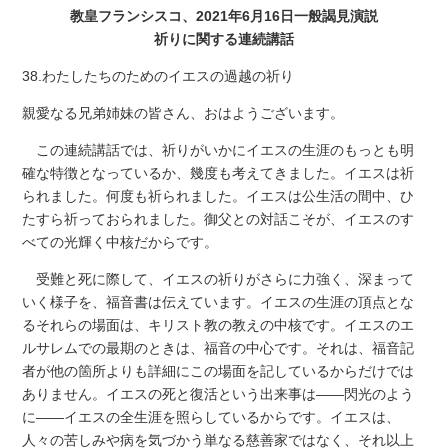
教皇フランシスコ、2021年6月16日一般謁見演説
祈りに関する連続講話
38.わたしたちのためのイエスの過越の祈り
親愛なる兄弟姉妹の皆さん、おはようございます。
この連続講話では、祈りがいかにイエスの生涯のもっとも明
確な特徴となっているか、幾度も考えてきました。イエスは祈
られました。何度も祈られました。イエスは公生活の間中、ひ
たすら祈っておられました。御父との対話こそが、イエスのす
べての光輝く中核だからです。
受難と死に際して、イエスの祈りがさらに力強く、深まって
いく様子を、福音書は伝えています。イエスの生涯の頂点とな
るそれらの場面は、キリスト教の教えの中核です。イエスのエ
ルサレムでの最期のときは、福音の中心です。それは、福音記
者が他の箇所よりも詳細にこの場面を記しているからだけでは
ありません。イエスの死と復活という出来事は――閃光のよう
に――イエスの全生涯を照らしているからです。イエスは、
人々の苦しみや病を気づかう単なる慈善家ではなく、それ以上