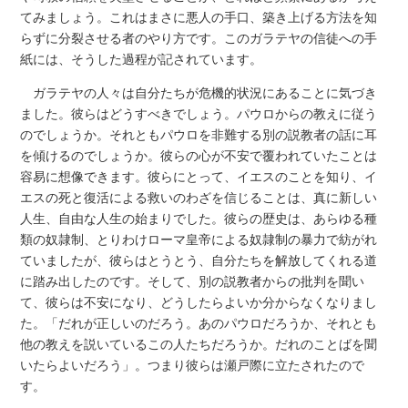
てみましょう。これはまさに悪人の手口、築き上げる方法を知
らずに分裂させる者のやり方です。このガラテヤの信徒への手
紙には、そうした過程が記されています。
ガラテヤの人々は自分たちが危機的状況にあることに気づき
ました。彼らはどうすべきでしょう。パウロからの教えに従う
のでしょうか。それともパウロを非難する別の説教者の話に耳
を傾けるのでしょうか。彼らの心が不安で覆われていたことは
容易に想像できます。彼らにとって、イエスのことを知り、イ
エスの死と復活による救いのわざを信じることは、真に新しい
人生、自由な人生の始まりでした。彼らの歴史は、あらゆる種
類の奴隷制、とりわけローマ皇帝による奴隷制の暴力で紡がれ
ていましたが、彼らはとうとう、自分たちを解放してくれる道
に踏み出したのです。そして、別の説教者からの批判を聞い
て、彼らは不安になり、どうしたらよいか分からなくなりまし
た。「だれが正しいのだろう。あのパウロだろうか、それとも
他の教えを説いているこの人たちだろうか。だれのことばを聞
いたらよいだろう」。つまり彼らは瀬戸際に立たされたので
す。