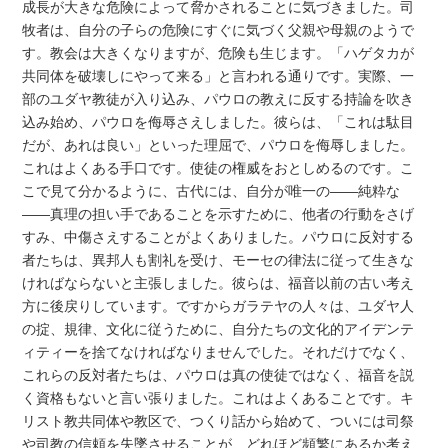
成長が大きな危険によって脅かされることに気づきました。司
牧者は、自分の子らの危険にすぐに気づく父親や母親のようで
す。教会は大きくなりますが、危険も生じます。「ハゲタカが
共同体を破壊しにやって来る」と言われる通りです。実際、一
部のユダヤ教徒が入り込み、パウロの教えに反する持論を吹き
込み始め、パウロを侮辱さえしました。彼らは、「これは駄目
だが、あれは良い」といった理屈で、パウロを侮辱しました。
これはよくある手口です。使徒の権威をおとしめるのです。こ
こで見て分かるように、古代には、自分が唯一の――純粋な
――真理の担い手であることを示すために、他者の行動をさげ
すみ、中傷さえすることがよくありました。パウロに反対する
者たちは、異邦人も割礼を受け、モーセの律法に従って生きな
ければならないと主張しました。彼らは、福音以前の古い考え
方に後戻りしています。ですからガラテヤの人々は、ユダヤ人
の掟、規律、文化に従うために、自分たちの文化的アイデンテ
ィティーを捨てなければなりませんでした。それだけでなく、
これらの反対者たちは、パウロは真の使徒ではなく、福音を説
く資格もないと言い張りました。これはよくあることです。キ
リスト教共同体や教区で、つくり話から始めて、ついには司祭
や司教の信頼を失墜させることが、どれほど頻繁にあるか考え