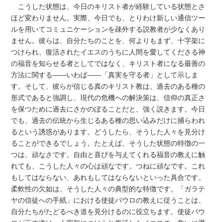
こうした状態は、今日のキリスト者が経験している状態とさ
ほど変わりません。実際、今日でも、とりわけ新しい通信ツー
ルを用いてコミュニケーションを疎外する説教者が少なくあり
ません。彼らは、自分たちのことを、何よりもまず、十字架に
つけられ、復活されたイエスのうちに人間を愛してくださる神
の福音を知らせる者としてではなく、キリスト者になる最善の
方法に関する――いわば――「真実を守る者」として示しま
す。そして、彼らが信じる真のキリスト教は、過去のある種の
形式であると強調し、現代の危機への解決策は、信仰の真正さ
を保つために過去にさかのぼることだと、強く説きます。今日
でも、過去の伝統から生じるある種の思い込みだけに捕らわれ
るという誘惑があります。どうしたら、そうした人々を見分け
ることができるでしょう。たとえば、そうした状態の特徴の一
つは、頑なさです。自由と喜びを与えてくれる福音の教えに触
れても、こうした人々の心は頑なです。つねに頑なです。これ
もしてはならない、あれもしてはならないといった具合です。
柔軟性の欠如は、そうした人々の典型的な特徴です。「ガラテ
ヤの信徒への手紙」における使徒パウロの教えに従うことは、
自分たちがたどるべき道を見分けるのに役立ちます。使徒パウ