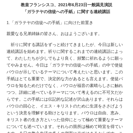
教皇フランシスコ、2021年6月23日一般謁見演説
「ガラテヤの信徒への手紙」に関する連続講話
1.「ガラテヤの信徒への手紙」に向けた前置き
親愛なる兄弟姉妹の皆さん、おはようございます。
祈りに関する講話をずっと続けてきましたが、今日は新しい
連続講話を始めます。祈りに関するこれまでの連続講話によっ
て、わたしたちが少しでもより良く、頻繁に祈れるように願っ
てやみません。今日は「ガラテヤの信徒への手紙」の中で使徒
パウロが示しているテーマについて考えたいと思います。この
手紙はとても重要で、決定的な力があるとも言えます。使徒パ
ウロを知るためだけでなく、パウロが福音の素晴らしさに触れ
つつ、詳細に述べているテーマについて考えるのに不可欠だか
らです。この手紙には伝記的な記述が沢山あります。それらは
パウロの回心と、イエス・キリストのために生涯をささげよう
という決意を理解する助けとなります。パウロは自由、恵み、
キリスト者の生き方といった信仰にとって極めて重要なテーマ
についても述べています。それらの箇所は極めて時宜を得てい