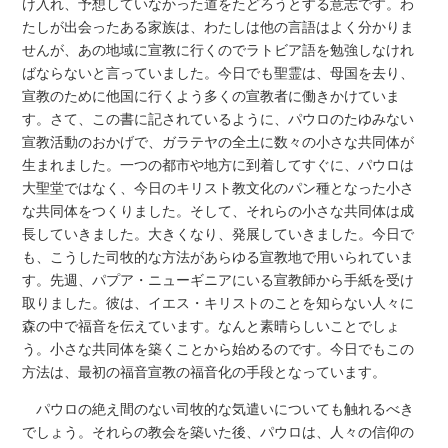
け入れ、予想していなかった道をたどろうとする意志です。わ
たしが出会ったある家族は、わたしは他の言語はよく分かりま
せんが、あの地域に宣教に行くのでラトビア語を勉強しなけれ
ばならないと言っていました。今日でも聖霊は、母国を去り、
宣教のために他国に行くよう多くの宣教者に働きかけていま
す。さて、この書に記されているように、パウロのたゆみない
宣教活動のおかげで、ガラテヤの全土に数々の小さな共同体が
生まれました。一つの都市や地方に到着してすぐに、パウロは
大聖堂ではなく、今日のキリスト教文化のパン種となった小さ
な共同体をつくりました。そして、それらの小さな共同体は成
長していきました。大きくなり、発展していきました。今日で
も、こうした司牧的な方法があらゆる宣教地で用いられていま
す。先週、パプア・ニューギニアにいる宣教師から手紙を受け
取りました。彼は、イエス・キリストのことを知らない人々に
森の中で福音を伝えています。なんと素晴らしいことでしょ
う。小さな共同体を築くことから始めるのです。今日でもこの
方法は、最初の福音宣教の福音化の手段となっています。
パウロの絶え間のない司牧的な気遣いについても触れるべき
でしょう。それらの教会を築いた後、パウロは、人々の信仰の