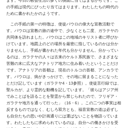
ます。今日の教会生活の多くの側面に当てはまるからです。こ
の手紙は現代にぴったり当てはまります。わたしたちの時代の
ために書かれたかのようです。
この手紙の第一の特徴は、使徒パウロの偉大な宣教活動で
す。パウロは宣教の旅の途中で、少なくとも二度、ガラテヤの
共同体を訪れました。パウロはこの地域のキリスト者に呼びか
けています。地図上のどの場所を厳密に指しているのかは分か
りませんし、手紙が書かれた年代も分かりません。分かってい
るのは、ガラテヤの人々は古来のケルト系民族で、さまざまな
苦難の末に広大なアナトリア地方に住み着いたということだけ
です。アナトリアの首都は、現在のトルコの首都、アンカラで
す。パウロは、病がきっかけで、その地に留まることになった
とだけ記しています（ガラテヤ4・13参照）。使徒言行録では、
聖ルカが、より霊的な動機を記しています。「彼らはアジア州
でみことばを語ることを聖霊から禁じられたので、フリギア・
ガラテヤ地方を通って行った」（16・6）。この二つの事実は相
反するものではなく、むしろ双方とも、福音宣教の道は必ずし
も自分たちの思いや計画通りには運ばないことを物語っていま
す。わたしたちに求められているのは、自分への働きかけを受