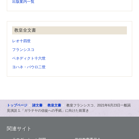
出版案内一覧
教皇全文書
レオ十四世
フランシスコ
ベネディクト十六世
ヨハネ・パウロ二世
トップページ
諸文書
教皇文書
教皇フランシスコ、2021年6月23日一般謁
見演説 1.「ガラテヤの信徒への手紙」に向けた前置き
関連サイト